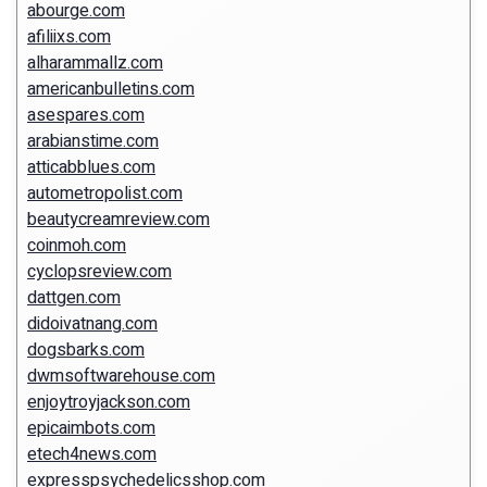
abourge.com
afiliixs.com
alharammallz.com
americanbulletins.com
asespares.com
arabianstime.com
atticabblues.com
autometropolist.com
beautycreamreview.com
coinmoh.com
cyclopsreview.com
dattgen.com
didoivatnang.com
dogsbarks.com
dwmsoftwarehouse.com
enjoytroyjackson.com
epicaimbots.com
etech4news.com
expresspsychedelicsshop.com