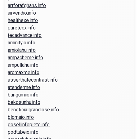
artforafghans.info
airvendio.info
healthexe.info
puretecx.info
tecadvance.info
aminityio.info
amiolahu.info
ampacheme.info
ampullahu.info
aromaxme.info
asserthatecontrast.info
atenderme.info
bangumiio.info
bekosunhu.info
beneficialgrandiose.info
blomaio.info
dosellinfoplete.info
podtubeio.info