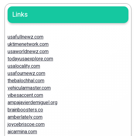
Links
usafullnewz.com
uktimenetwork.com
usaworldnewz.com
todayusaexplore.com
usalocality.com
usafournewz.com
thebalochhal.com
vehicularmaster.com
vibesaccent.com
ampajavierdemiguel.org
brainboosters.co
amberlately.com
joycebriscoe.com
aicarmina.com