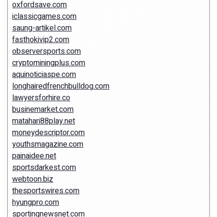
oxfordsave.com
iclassicgames.com
saung-artikel.com
fasthokivip2.com
observersports.com
cryptominingplus.com
aquinoticiaspe.com
longhairedfrenchbulldog.com
lawyersforhire.co
businemarket.com
matahari88play.net
moneydescriptor.com
youthsmagazine.com
painaidee.net
sportsdarkest.com
webtoon.biz
thesportswires.com
hyungpro.com
sportingnewsnet.com