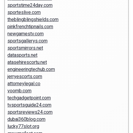
sportstime24day.com
sporteslive.com
theblingblingshields.com
pinkfrenchtipnails.com
newgamestv.com
sportsgallerys.com
sportsmirrors.net
datasports.net
atasehirescortu.net
engineeringtechub.com
jerryescorts.com
attorneylegal.co
voomb.com
techgadgetpoint.com
tvsportsguide24.com
sportsreviews24.com
dubai360blog.com
lucky77slot.org