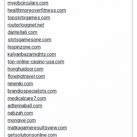
myjobcirculars.com
healthmoreoverfitness.com
topslotxgames.com
routerloggnet.net
dantella6.com
slotsgamesone.com
hispinzone.com
kalyanbazarnights.com
top-online-casino-usa.com
honghuidoor.com
flowingtravel.com
nineniki.com
brandiospecialists.com
medicalcare7.com
adtennaball.com
nabzah.com
mongive.com
matkagameresultsview.com
getsolutionsonline.com