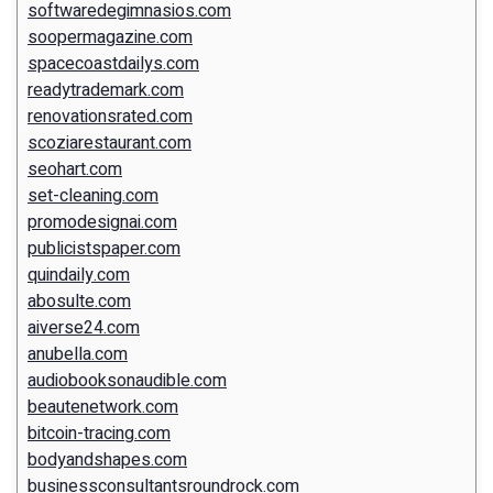
softwaredegimnasios.com
soopermagazine.com
spacecoastdailys.com
readytrademark.com
renovationsrated.com
scoziarestaurant.com
seohart.com
set-cleaning.com
promodesignai.com
publicistspaper.com
quindaily.com
abosulte.com
aiverse24.com
anubella.com
audiobooksonaudible.com
beautenetwork.com
bitcoin-tracing.com
bodyandshapes.com
businessconsultantsroundrock.com