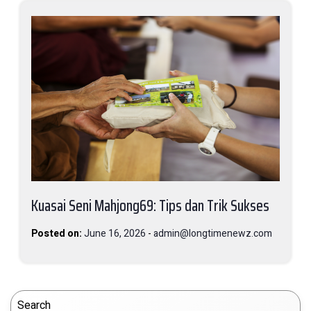
Kuasai Seni Mahjong69: Tips dan Trik Sukses
Posted on:
June 16, 2026
-
admin@longtimenewz.com
Search