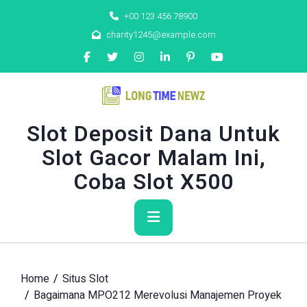
Skip
+00 123 456 78900
to
charity1245@example.com
content
Slot Deposit Dana Untuk
Slot Gacor Malam Ini,
Coba Slot X500
Primary
Menu
Home
Situs Slot
Bagaimana MPO212 Merevolusi Manajemen Proyek