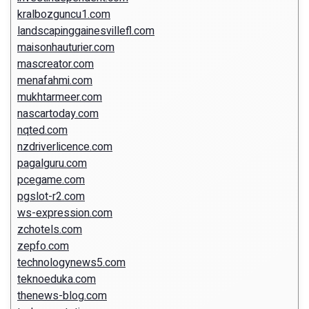
kralbozguncu1.com
landscapinggainesvillefl.com
maisonhauturier.com
mascreator.com
menafahmi.com
mukhtarmeer.com
nascartoday.com
nqted.com
nzdriverlicence.com
pagalguru.com
pcegame.com
pgslot-r2.com
ws-expression.com
zchotels.com
zepfo.com
technologynews5.com
teknoeduka.com
thenews-blog.com