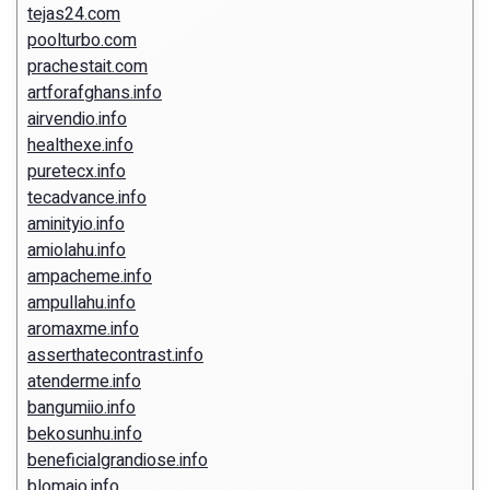
tejas24.com
poolturbo.com
prachestait.com
artforafghans.info
airvendio.info
healthexe.info
puretecx.info
tecadvance.info
aminityio.info
amiolahu.info
ampacheme.info
ampullahu.info
aromaxme.info
asserthatecontrast.info
atenderme.info
bangumiio.info
bekosunhu.info
beneficialgrandiose.info
blomaio.info