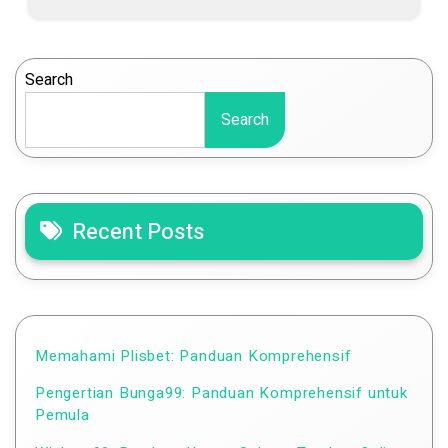
Search
Search
Recent Posts
Memahami Plisbet: Panduan Komprehensif
Pengertian Bunga99: Panduan Komprehensif untuk
Pemula