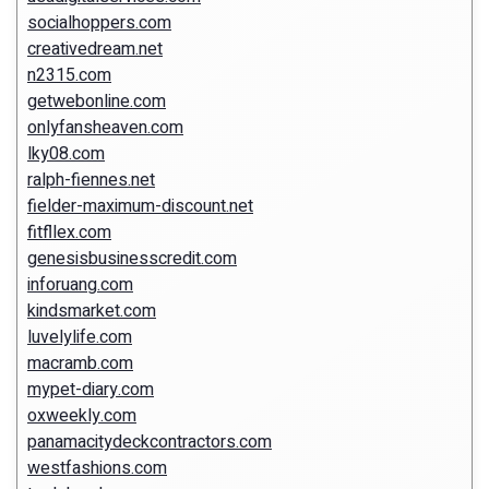
socialhoppers.com
creativedream.net
n2315.com
getwebonline.com
onlyfansheaven.com
lky08.com
ralph-fiennes.net
fielder-maximum-discount.net
fitfllex.com
genesisbusinesscredit.com
inforuang.com
kindsmarket.com
luvelylife.com
macramb.com
mypet-diary.com
oxweekly.com
panamacitydeckcontractors.com
westfashions.com