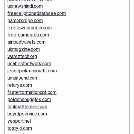
ucnewshindi.com
freecellphonedatabase.com
gamersrope.com
exellewebmedia.com
free-gamestop.com
sinbadtravels.com
ukmagzine.com
wareztech.org
usabestnetwork.com
jessepinkmanoutfit.com
umailsend.com
retarys.com
fasterformationcpf.com
goldensnuggles.com
lookbattlemap.com
buyrdpservice.com
yesport.net
tostylo.com