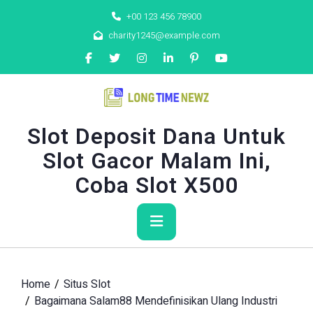
Skip
+00 123 456 78900
to
charity1245@example.com
content
Slot Deposit Dana Untuk
Slot Gacor Malam Ini,
Coba Slot X500
Primary
Menu
Home
Situs Slot
Bagaimana Salam88 Mendefinisikan Ulang Industri