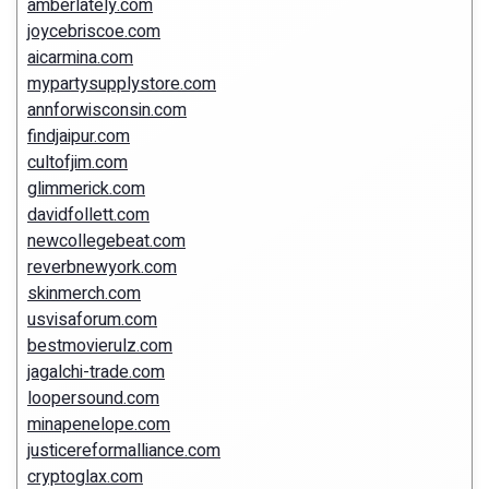
amberlately.com
joycebriscoe.com
aicarmina.com
mypartysupplystore.com
annforwisconsin.com
findjaipur.com
cultofjim.com
glimmerick.com
davidfollett.com
newcollegebeat.com
reverbnewyork.com
skinmerch.com
usvisaforum.com
bestmovierulz.com
jagalchi-trade.com
loopersound.com
minapenelope.com
justicereformalliance.com
cryptoglax.com