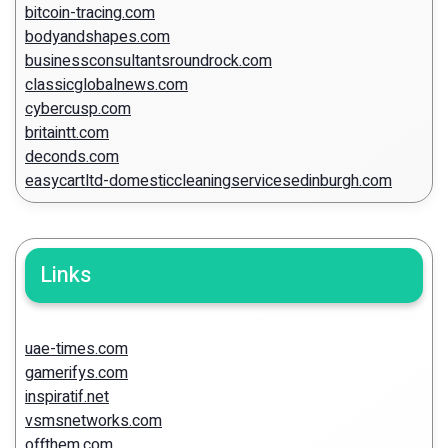
bitcoin-tracing.com
bodyandshapes.com
businessconsultantsroundrock.com
classicglobalnews.com
cybercusp.com
britaintt.com
deconds.com
easycartltd-domesticcleaningservicesedinburgh.com
Links
uae-times.com
gamerifys.com
inspiratif.net
vsmsnetworks.com
offthem.com