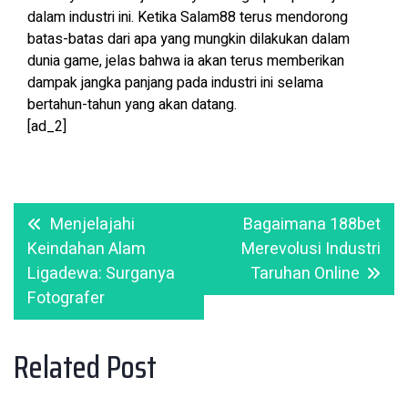
dalam industri ini. Ketika Salam88 terus mendorong
batas-batas dari apa yang mungkin dilakukan dalam
dunia game, jelas bahwa ia akan terus memberikan
dampak jangka panjang pada industri ini selama
bertahun-tahun yang akan datang.
[ad_2]
Post
Menjelajahi
Bagaimana 188bet
navigation
Keindahan Alam
Merevolusi Industri
Ligadewa: Surganya
Taruhan Online
Fotografer
Related Post