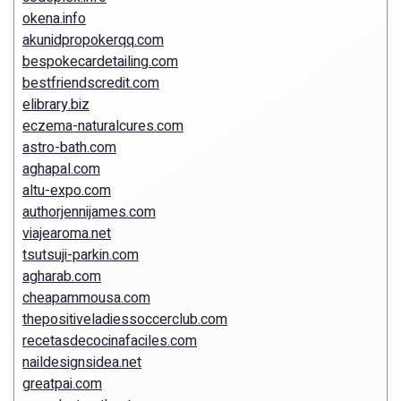
okena.info
akunidpropokerqq.com
bespokecardetailing.com
bestfriendscredit.com
elibrary.biz
eczema-naturalcures.com
astro-bath.com
aghapal.com
altu-expo.com
authorjennijames.com
viajearoma.net
tsutsuji-parkin.com
agharab.com
cheapammousa.com
thepositiveladiessoccerclub.com
recetasdecocinafaciles.com
naildesignsidea.net
greatpai.com