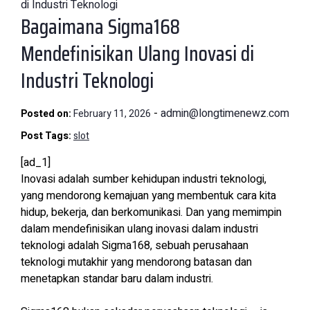
di Industri Teknologi
Bagaimana Sigma168
Mendefinisikan Ulang Inovasi di
Industri Teknologi
-
admin@longtimenewz.com
Posted on:
February 11, 2026
Post Tags:
slot
[ad_1]
Inovasi adalah sumber kehidupan industri teknologi,
yang mendorong kemajuan yang membentuk cara kita
hidup, bekerja, dan berkomunikasi. Dan yang memimpin
dalam mendefinisikan ulang inovasi dalam industri
teknologi adalah Sigma168, sebuah perusahaan
teknologi mutakhir yang mendorong batasan dan
menetapkan standar baru dalam industri.