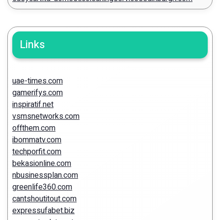
Links
uae-times.com
gamerifys.com
inspiratif.net
vsmsnetworks.com
offthem.com
ibommatv.com
techporfit.com
bekasionline.com
nbusinessplan.com
greenlife360.com
cantshoutitout.com
expressufabet.biz