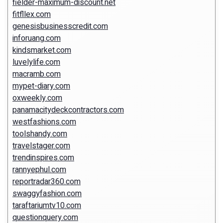
fielder-maximum-discount.net
fitfllex.com
genesisbusinesscredit.com
inforuang.com
kindsmarket.com
luvelylife.com
macramb.com
mypet-diary.com
oxweekly.com
panamacitydeckcontractors.com
westfashions.com
toolshandy.com
travelstager.com
trendinspires.com
rannyephul.com
reportradar360.com
swaggyfashion.com
taraftariumtv10.com
questionquery.com