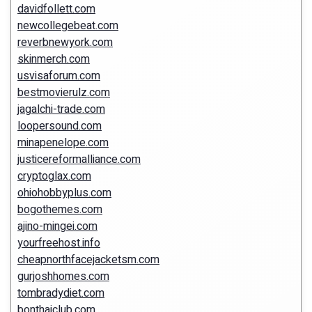
davidfollett.com
newcollegebeat.com
reverbnewyork.com
skinmerch.com
usvisaforum.com
bestmovierulz.com
jagalchi-trade.com
loopersound.com
minapenelope.com
justicereformalliance.com
cryptoglax.com
ohiohobbyplus.com
bogothemes.com
ajino-mingei.com
yourfreehost.info
cheapnorthfacejacketsm.com
gurjoshhomes.com
tombradydiet.com
bonthaiclub.com