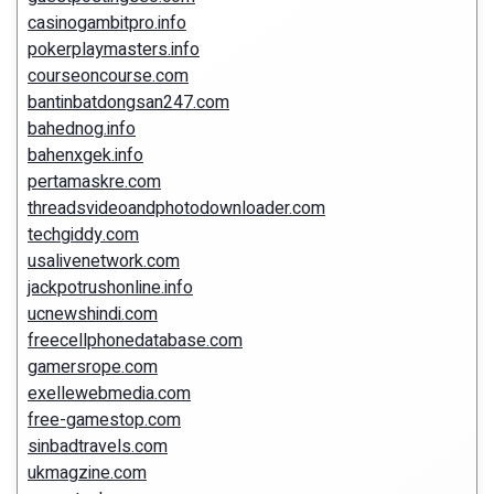
casinogambitpro.info
pokerplaymasters.info
courseoncourse.com
bantinbatdongsan247.com
bahednog.info
bahenxgek.info
pertamaskre.com
threadsvideoandphotodownloader.com
techgiddy.com
usalivenetwork.com
jackpotrushonline.info
ucnewshindi.com
freecellphonedatabase.com
gamersrope.com
exellewebmedia.com
free-gamestop.com
sinbadtravels.com
ukmagzine.com