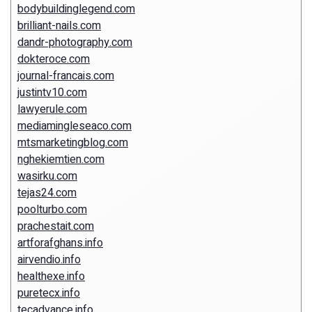
bodybuildinglegend.com
brilliant-nails.com
dandr-photography.com
dokteroce.com
journal-francais.com
justintv10.com
lawyerule.com
mediamingleseaco.com
mtsmarketingblog.com
nghekiemtien.com
wasirku.com
tejas24.com
poolturbo.com
prachestait.com
artforafghans.info
airvendio.info
healthexe.info
puretecx.info
tecadvance.info