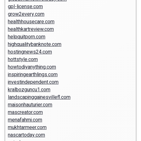
gpl-license.com
grow2every.com
healthhousecare.com
healthkartreview.com
helpquitporn.com
highqualitybanknote.com
hostingnews24.com
hottstyle.com
howtodiyanything.com
inspiringearthlings.com
investindependent.com
kralbozguncu1.com
landscapinggainesvillefl.com
maisonhauturier.com
mascreator.com
menafahmi.com
mukhtarmeer.com
nascartoday.com