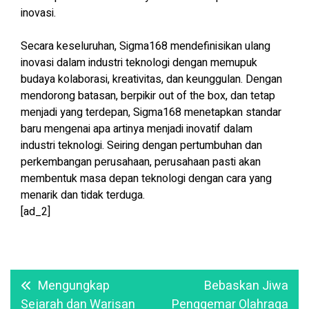
inovasi.
Secara keseluruhan, Sigma168 mendefinisikan ulang
inovasi dalam industri teknologi dengan memupuk
budaya kolaborasi, kreativitas, dan keunggulan. Dengan
mendorong batasan, berpikir out of the box, dan tetap
menjadi yang terdepan, Sigma168 menetapkan standar
baru mengenai apa artinya menjadi inovatif dalam
industri teknologi. Seiring dengan pertumbuhan dan
perkembangan perusahaan, perusahaan pasti akan
membentuk masa depan teknologi dengan cara yang
menarik dan tidak terduga.
[ad_2]
Post
Mengungkap
Bebaskan Jiwa
navigation
Sejarah dan Warisan
Penggemar Olahraga