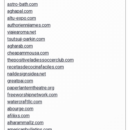
astro-bath.com
aghapal.com
altu-expo.com
authorjennijames.com
viajearoma.net
tsutsuji-parkin.com
agharab.com
cheapammousa.com
thepositiveladiessoccerclub.com
recetasdecocinafaciles.com
naildesignsidea.net
greatpai.com
paperlanterntheatre.org
freeworshipnetwork.com
watercraftllc.com
abourge.com
afiliixs.com
alharammallz.com
americanbulletins.com