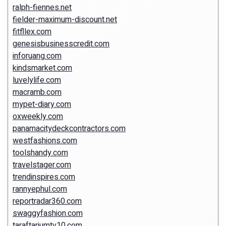
ralph-fiennes.net
fielder-maximum-discount.net
fitfllex.com
genesisbusinesscredit.com
inforuang.com
kindsmarket.com
luvelylife.com
macramb.com
mypet-diary.com
oxweekly.com
panamacitydeckcontractors.com
westfashions.com
toolshandy.com
travelstager.com
trendinspires.com
rannyephul.com
reportradar360.com
swaggyfashion.com
taraftariumtv10.com