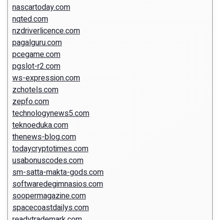
nascartoday.com
nqted.com
nzdriverlicence.com
pagalguru.com
pcegame.com
pgslot-r2.com
ws-expression.com
zchotels.com
zepfo.com
technologynews5.com
teknoeduka.com
thenews-blog.com
todaycryptotimes.com
usabonuscodes.com
sm-satta-makta-gods.com
softwaredegimnasios.com
soopermagazine.com
spacecoastdailys.com
readytrademark.com