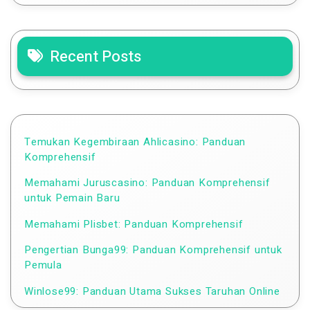
Recent Posts
Temukan Kegembiraan Ahlicasino: Panduan
Komprehensif
Memahami Juruscasino: Panduan Komprehensif
untuk Pemain Baru
Memahami Plisbet: Panduan Komprehensif
Pengertian Bunga99: Panduan Komprehensif untuk
Pemula
Winlose99: Panduan Utama Sukses Taruhan Online