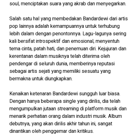
soul, menciptakan suara yang akrab dan menyegarkan.
Salah satu hal yang membedakan Bandardewi dari artis
pop lainnya adalah kemampuannya untuk terhubung
lebih dalam dengan penontonnya. Lagu-lagunya sering
kali bersifat introspektif dan emosional, menyentuh
tema cinta, patah hati, dan penemuan diri. Kejujuran dan
kerentanan dalam musiknya telah diterima oleh
pendengar di seluruh dunia, memberinya reputasi
sebagai artis sejati yang memiliki sesuatu yang
bermakna untuk diungkapkan.
Kenaikan ketenaran Bandardewi sungguh luar biasa.
Dengan hanya beberapa single yang dirilis, dia telah
mengumpulkan jutaan streaming di platform musik dan
menarik perhatian orang dalam industri musik. Album
debutnya, yang akan dirilis akhir tahun ini, sangat
dinantikan oleh penggemar dan kritikus.