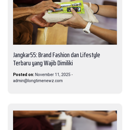
Jangkar55: Brand Fashion dan Lifestyle
Terbaru yang Wajib Dimiliki
Posted on:
November 11, 2025
-
admin@longtimenewz.com