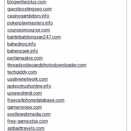
blogwriterplus.com
guestpostingseo.com
casinogambitpro.info
pokerplaymasters.info
courseoncourse.com
bantinbatdongsan247.com
bahednog.info
bahenxgek.info
pertamaskre.com
threadsvideoandphotodownloader.com
techgiddy.com
usalivenetwork.com
jackpotrushonline.info
ucnewshindi.com
freecellphonedatabase.com
gamersrope.com
exellewebmedia.com
free-gamestop.com
sinbadtravels.com