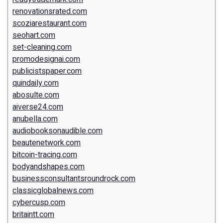
renovationsrated.com
scoziarestaurant.com
seohart.com
set-cleaning.com
promodesignai.com
publicistspaper.com
quindaily.com
abosulte.com
aiverse24.com
anubella.com
audiobooksonaudible.com
beautenetwork.com
bitcoin-tracing.com
bodyandshapes.com
businessconsultantsroundrock.com
classicglobalnews.com
cybercusp.com
britaintt.com