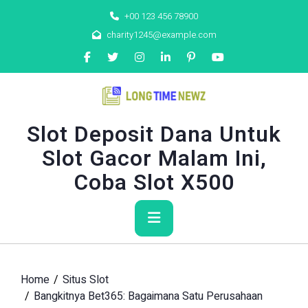
Skip
+00 123 456 78900
to
charity1245@example.com
content
Slot Deposit Dana Untuk
Slot Gacor Malam Ini,
Coba Slot X500
Primary
Menu
Home
Situs Slot
Bangkitnya Bet365: Bagaimana Satu Perusahaan