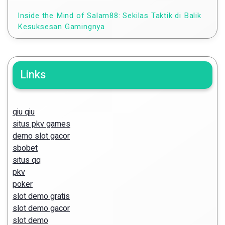
Inside the Mind of Salam88: Sekilas Taktik di Balik
Kesuksesan Gamingnya
Links
qiu qiu
situs pkv games
demo slot gacor
sbobet
situs qq
pkv
poker
slot demo gratis
slot demo gacor
slot demo