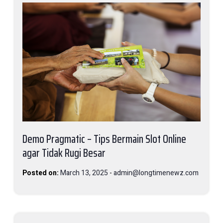
Demo Pragmatic – Tips Bermain Slot Online
agar Tidak Rugi Besar
Posted on:
March 13, 2025
-
admin@longtimenewz.com