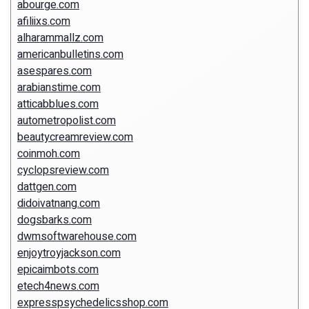
abourge.com
afiliixs.com
alharammallz.com
americanbulletins.com
asespares.com
arabianstime.com
atticabblues.com
autometropolist.com
beautycreamreview.com
coinmoh.com
cyclopsreview.com
dattgen.com
didoivatnang.com
dogsbarks.com
dwmsoftwarehouse.com
enjoytroyjackson.com
epicaimbots.com
etech4news.com
expresspsychedelicsshop.com