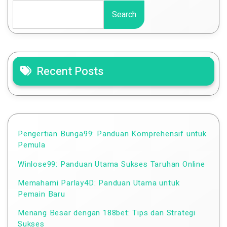
Search
Recent Posts
Pengertian Bunga99: Panduan Komprehensif untuk
Pemula
Winlose99: Panduan Utama Sukses Taruhan Online
Memahami Parlay4D: Panduan Utama untuk
Pemain Baru
Menang Besar dengan 188bet: Tips dan Strategi
Sukses