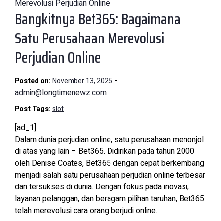
Merevolusi Perjudian Online
Bangkitnya Bet365: Bagaimana
Satu Perusahaan Merevolusi
Perjudian Online
-
Posted on:
November 13, 2025
admin@longtimenewz.com
Post Tags:
slot
[ad_1]
Dalam dunia perjudian online, satu perusahaan menonjol
di atas yang lain – Bet365. Didirikan pada tahun 2000
oleh Denise Coates, Bet365 dengan cepat berkembang
menjadi salah satu perusahaan perjudian online terbesar
dan tersukses di dunia. Dengan fokus pada inovasi,
layanan pelanggan, dan beragam pilihan taruhan, Bet365
telah merevolusi cara orang berjudi online.