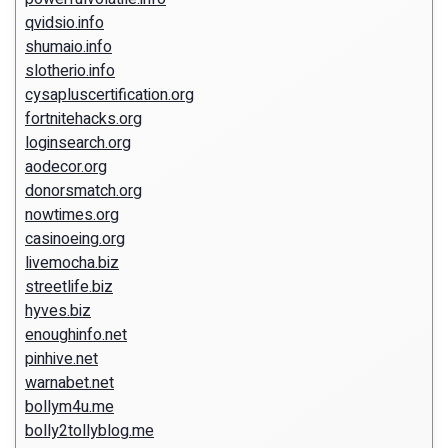
qvidsio.info
shumaio.info
slotherio.info
cysapluscertification.org
fortnitehacks.org
loginsearch.org
aodecor.org
donorsmatch.org
nowtimes.org
casinoeing.org
livemocha.biz
streetlife.biz
hyves.biz
enoughinfo.net
pinhive.net
warnabet.net
bollym4u.me
bolly2tollyblog.me