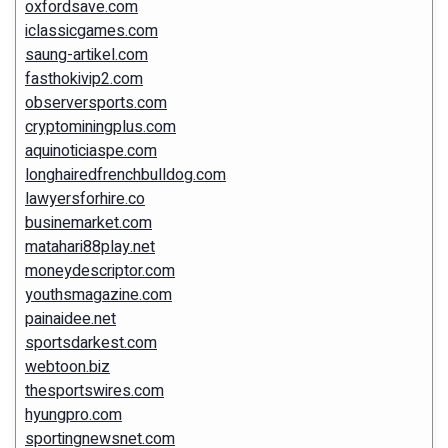
oxfordsave.com
iclassicgames.com
saung-artikel.com
fasthokivip2.com
observersports.com
cryptominingplus.com
aquinoticiaspe.com
longhairedfrenchbulldog.com
lawyersforhire.co
businemarket.com
matahari88play.net
moneydescriptor.com
youthsmagazine.com
painaidee.net
sportsdarkest.com
webtoon.biz
thesportswires.com
hyungpro.com
sportingnewsnet.com