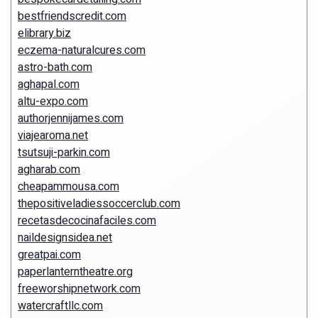
bestfriendscredit.com
elibrary.biz
eczema-naturalcures.com
astro-bath.com
aghapal.com
altu-expo.com
authorjennijames.com
viajearoma.net
tsutsuji-parkin.com
agharab.com
cheapammousa.com
thepositiveladiessoccerclub.com
recetasdecocinafaciles.com
naildesignsidea.net
greatpai.com
paperlanterntheatre.org
freeworshipnetwork.com
watercraftllc.com