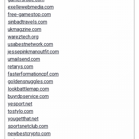
exellewebmedia.com
free-gamestop.com
sinbadtravels.com
ukmagzine.com
wareztech.org
usabestnetwork.com
jessepinkmanoutfit.com
umailsend.com
retarys.com
fasterformationcpf.com
goldensnuggles.com
lookbattlemap.com
buyrdpservice.com
yesport.net
tostylo.com
yougetthat.net
sportsnetclub.com
newbestcrypto.com