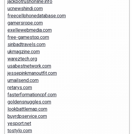
jackpotrushonline.info
ucnewshindi.com
freecellphonedatabase.com
gamersrope.com
exellewebmedia.com
free-gamestop.com
sinbadtravels.com
ukmagzine.com
wareztech.org
usabestnetwork.com
jessepinkmanoutfit.com
umailsend.com
retarys.com
fasterformationcpf.com
goldensnuggles.com
lookbattlemap.com
buyrdpservice.com
yesport.net
tostylo.com