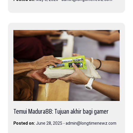
Temui Madura88: Tujuan akhir bagi gamer
Posted on:
June 28, 2025
-
admin@longtimenewz.com