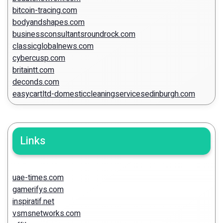
bitcoin-tracing.com
bodyandshapes.com
businessconsultantsroundrock.com
classicglobalnews.com
cybercusp.com
britaintt.com
deconds.com
easycartltd-domesticcleaningservicesedinburgh.com
Links
uae-times.com
gamerifys.com
inspiratif.net
vsmsnetworks.com