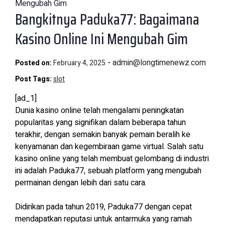
Mengubah Gim
Bangkitnya Paduka77: Bagaimana
Kasino Online Ini Mengubah Gim
-
admin@longtimenewz.com
Posted on:
February 4, 2025
Post Tags:
slot
[ad_1]
Dunia kasino online telah mengalami peningkatan
popularitas yang signifikan dalam beberapa tahun
terakhir, dengan semakin banyak pemain beralih ke
kenyamanan dan kegembiraan game virtual. Salah satu
kasino online yang telah membuat gelombang di industri
ini adalah Paduka77, sebuah platform yang mengubah
permainan dengan lebih dari satu cara.
Didirikan pada tahun 2019, Paduka77 dengan cepat
mendapatkan reputasi untuk antarmuka yang ramah