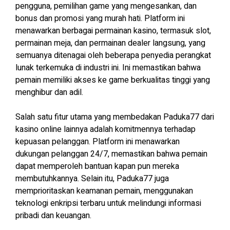
pengguna, pemilihan game yang mengesankan, dan
bonus dan promosi yang murah hati. Platform ini
menawarkan berbagai permainan kasino, termasuk slot,
permainan meja, dan permainan dealer langsung, yang
semuanya ditenagai oleh beberapa penyedia perangkat
lunak terkemuka di industri ini. Ini memastikan bahwa
pemain memiliki akses ke game berkualitas tinggi yang
menghibur dan adil.
Salah satu fitur utama yang membedakan Paduka77 dari
kasino online lainnya adalah komitmennya terhadap
kepuasan pelanggan. Platform ini menawarkan
dukungan pelanggan 24/7, memastikan bahwa pemain
dapat memperoleh bantuan kapan pun mereka
membutuhkannya. Selain itu, Paduka77 juga
memprioritaskan keamanan pemain, menggunakan
teknologi enkripsi terbaru untuk melindungi informasi
pribadi dan keuangan.