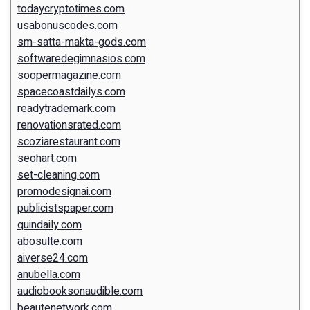
todaycryptotimes.com
usabonuscodes.com
sm-satta-makta-gods.com
softwaredegimnasios.com
soopermagazine.com
spacecoastdailys.com
readytrademark.com
renovationsrated.com
scoziarestaurant.com
seohart.com
set-cleaning.com
promodesignai.com
publicistspaper.com
quindaily.com
abosulte.com
aiverse24.com
anubella.com
audiobooksonaudible.com
beautenetwork.com