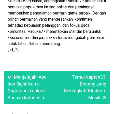
Secara keseluruhan, kebangkitan Paduka77 adalah bukti
semakin populernya kasino online dan pentingnya
memberikan pengalaman bermain game terbaik. Dengan
pilihan permainan yang mengesankan, komitmen
terhadap kepuasan pelanggan, dan fokus pada
komunitas, Paduka77 menetapkan standar baru untuk
kasino online dan pasti akan terus mengubah permainan
untuk tahun -tahun mendatang.
[ad_2]
Post
Menjelajahi Asal
Temui Kapten33:
navigation
dan Signifikansi
Bintang yang
Gapurabola dalam
Meningkat di Industri
Budaya Indonesia
Musik