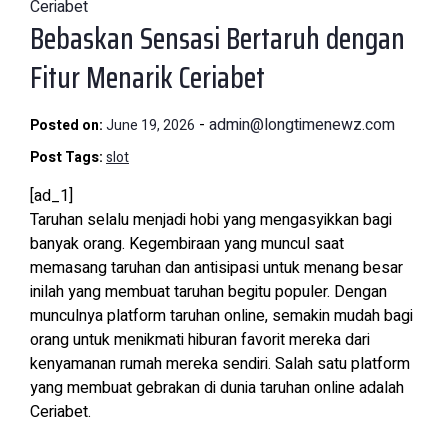
Ceriabet
Bebaskan Sensasi Bertaruh dengan
Fitur Menarik Ceriabet
-
admin@longtimenewz.com
Posted on:
June 19, 2026
Post Tags:
slot
[ad_1]
Taruhan selalu menjadi hobi yang mengasyikkan bagi
banyak orang. Kegembiraan yang muncul saat
memasang taruhan dan antisipasi untuk menang besar
inilah yang membuat taruhan begitu populer. Dengan
munculnya platform taruhan online, semakin mudah bagi
orang untuk menikmati hiburan favorit mereka dari
kenyamanan rumah mereka sendiri. Salah satu platform
yang membuat gebrakan di dunia taruhan online adalah
Ceriabet.