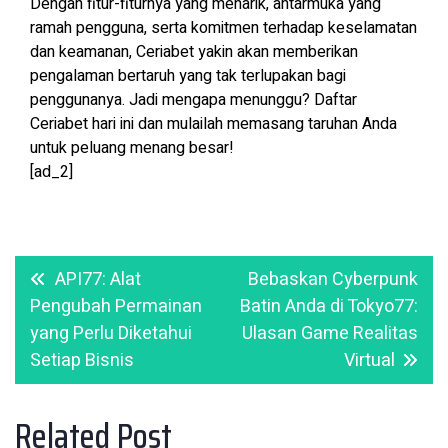
Dengan fitur-fiturnya yang menarik, antarmuka yang
ramah pengguna, serta komitmen terhadap keselamatan
dan keamanan, Ceriabet yakin akan memberikan
pengalaman bertaruh yang tak terlupakan bagi
penggunanya. Jadi mengapa menunggu? Daftar
Ceriabet hari ini dan mulailah memasang taruhan Anda
untuk peluang menang besar!
[ad_2]
Post
API77: Alat
Bebaskan Cyberpunk
navigation
Pengubah Permainan
Batin Anda di Tokyo77:
yang Perlu Diketahui
Ulasan Game Realitas
Setiap Bisnis
Virtual
Related Post