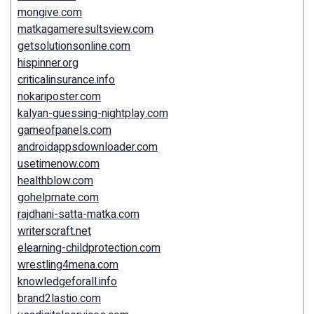
mongive.com
matkagameresultsview.com
getsolutionsonline.com
hispinner.org
criticalinsurance.info
nokariposter.com
kalyan-guessing-nightplay.com
gameofpanels.com
androidappsdownloader.com
usetimenow.com
healthblow.com
gohelpmate.com
rajdhani-satta-matka.com
writerscraft.net
elearning-childprotection.com
wrestling4mena.com
knowledgeforall.info
brand2lastio.com