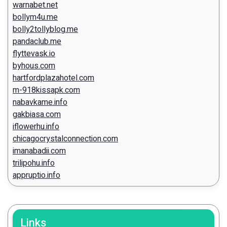
warnabet.net
bollym4u.me
bolly2tollyblog.me
pandaclub.me
flyttevask.io
byhous.com
hartfordplazahotel.com
m-918kissapk.com
nabavkame.info
gakbiasa.com
iflowerhu.info
chicagocrystalconnection.com
imanabadii.com
trilipohu.info
appruptio.info
Links