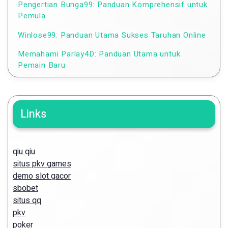
Pengertian Bunga99: Panduan Komprehensif untuk
Pemula
Winlose99: Panduan Utama Sukses Taruhan Online
Memahami Parlay4D: Panduan Utama untuk
Pemain Baru
Links
qiu qiu
situs pkv games
demo slot gacor
sbobet
situs qq
pkv
poker