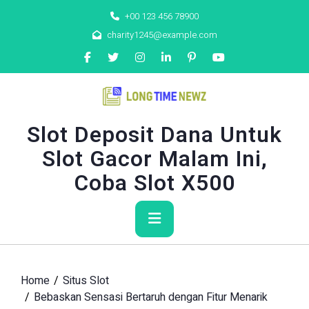
Skip
+00 123 456 78900
to
charity1245@example.com
content
Slot Deposit Dana Untuk
Slot Gacor Malam Ini,
Coba Slot X500
Primary
Menu
Home
Situs Slot
Bebaskan Sensasi Bertaruh dengan Fitur Menarik