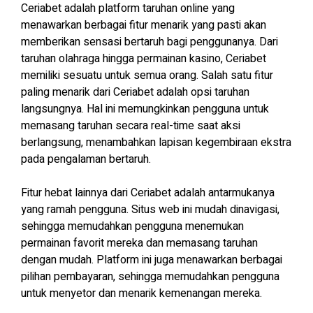
Ceriabet adalah platform taruhan online yang
menawarkan berbagai fitur menarik yang pasti akan
memberikan sensasi bertaruh bagi penggunanya. Dari
taruhan olahraga hingga permainan kasino, Ceriabet
memiliki sesuatu untuk semua orang. Salah satu fitur
paling menarik dari Ceriabet adalah opsi taruhan
langsungnya. Hal ini memungkinkan pengguna untuk
memasang taruhan secara real-time saat aksi
berlangsung, menambahkan lapisan kegembiraan ekstra
pada pengalaman bertaruh.
Fitur hebat lainnya dari Ceriabet adalah antarmukanya
yang ramah pengguna. Situs web ini mudah dinavigasi,
sehingga memudahkan pengguna menemukan
permainan favorit mereka dan memasang taruhan
dengan mudah. Platform ini juga menawarkan berbagai
pilihan pembayaran, sehingga memudahkan pengguna
untuk menyetor dan menarik kemenangan mereka.