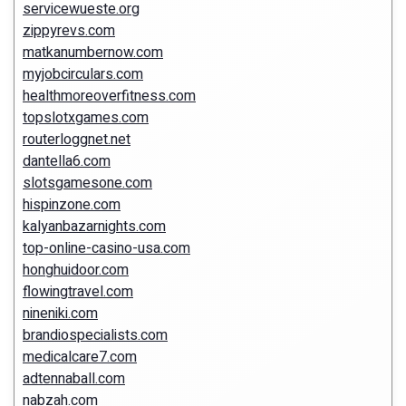
servicewueste.org
zippyrevs.com
matkanumbernow.com
myjobcirculars.com
healthmoreoverfitness.com
topslotxgames.com
routerloggnet.net
dantella6.com
slotsgamesone.com
hispinzone.com
kalyanbazarnights.com
top-online-casino-usa.com
honghuidoor.com
flowingtravel.com
nineniki.com
brandiospecialists.com
medicalcare7.com
adtennaball.com
nabzah.com