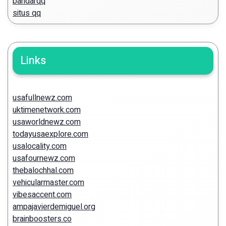
bandarqq
situs qq
Links
usafullnewz.com
uktimenetwork.com
usaworldnewz.com
todayusaexplore.com
usalocality.com
usafournewz.com
thebalochhal.com
vehicularmaster.com
vibesaccent.com
ampajavierdemiguel.org
brainboosters.co