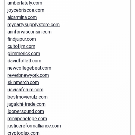
amberlately.com
joycebriscoe.com
aicarmina.com
mypartysupplystore.com
annforwisconsin.com
findjaipur.com
cultofjim.com
glimmerick.com
davidfollett.com
newcollegebeat.com
reverbnewyork.com
skinmerch.com
usvisaforum.com
bestmovierulz.com
jagalchi-trade.com
loopersound.com
minapenelope.com
justicereformalliance.com
cryptoglax.com