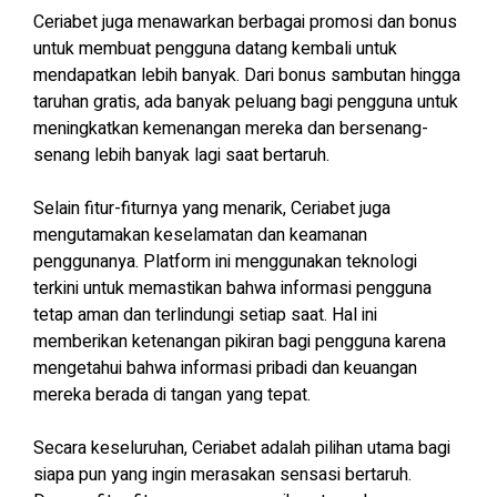
Ceriabet juga menawarkan berbagai promosi dan bonus
untuk membuat pengguna datang kembali untuk
mendapatkan lebih banyak. Dari bonus sambutan hingga
taruhan gratis, ada banyak peluang bagi pengguna untuk
meningkatkan kemenangan mereka dan bersenang-
senang lebih banyak lagi saat bertaruh.
Selain fitur-fiturnya yang menarik, Ceriabet juga
mengutamakan keselamatan dan keamanan
penggunanya. Platform ini menggunakan teknologi
terkini untuk memastikan bahwa informasi pengguna
tetap aman dan terlindungi setiap saat. Hal ini
memberikan ketenangan pikiran bagi pengguna karena
mengetahui bahwa informasi pribadi dan keuangan
mereka berada di tangan yang tepat.
Secara keseluruhan, Ceriabet adalah pilihan utama bagi
siapa pun yang ingin merasakan sensasi bertaruh.