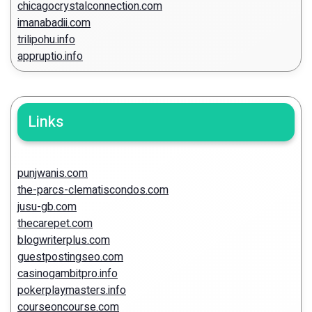
chicagocrystalconnection.com
imanabadii.com
trilipohu.info
appruptio.info
Links
punjwanis.com
the-parcs-clematiscondos.com
jusu-gb.com
thecarepet.com
blogwriterplus.com
guestpostingseo.com
casinogambitpro.info
pokerplaymasters.info
courseoncourse.com