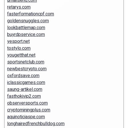
umailsend.com
retarys.com
fasterformationcpf.com
goldensnuggles.com
lookbattlemap.com
buyrdpservice.com
yesport.net
tostylo.com
yougetthat.net
sportsnetclub.com
newbestcrypto.com
oxfordsave.com
iclassicgames.com
saung-artikel.com
fasthokivip2.com
observersports.com
cryptominingplus.com
aquinoticiaspe.com
longhairedfrenchbulldog.com