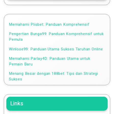
Memahami Plisbet: Panduan Komprehensif
Pengertian Bunga99: Panduan Komprehensif untuk
Pemula
Winlose99: Panduan Utama Sukses Taruhan Online
Memahami Parlay4D: Panduan Utama untuk
Pemain Baru
Menang Besar dengan 188bet: Tips dan Strategi
Sukses
Links