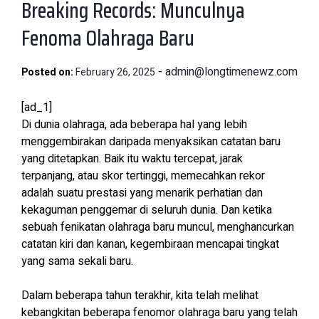
Breaking Records: Munculnya
Fenoma Olahraga Baru
-
admin@longtimenewz.com
Posted on:
February 26, 2025
[ad_1]
Di dunia olahraga, ada beberapa hal yang lebih
menggembirakan daripada menyaksikan catatan baru
yang ditetapkan. Baik itu waktu tercepat, jarak
terpanjang, atau skor tertinggi, memecahkan rekor
adalah suatu prestasi yang menarik perhatian dan
kekaguman penggemar di seluruh dunia. Dan ketika
sebuah fenikatan olahraga baru muncul, menghancurkan
catatan kiri dan kanan, kegembiraan mencapai tingkat
yang sama sekali baru.
Dalam beberapa tahun terakhir, kita telah melihat
kebangkitan beberapa fenomor olahraga baru yang telah