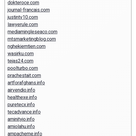
dokteroce.com
journal-francais.com
justintv10.com
lawyerule.com
mediamingleseaco.com
mtsmarketingblog.com
nghekiemtien.com
wasirku.com
tejas24.com
poolturbo.com
prachestait.com
artforafghans.info
airvendio.info
healthexe.info
puretecx.info
tecadvance.info
aminityio.info
amiolahu.info
ampacheme.info