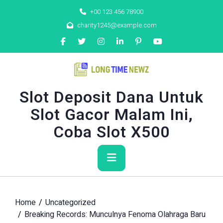
Skip
+00 123 456 78900
to
charity1245@example.com
content
Slot Deposit Dana Untuk
Slot Gacor Malam Ini,
Coba Slot X500
Primary
Menu
Home
Uncategorized
Breaking Records: Munculnya Fenoma Olahraga Baru