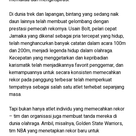
Di dunia trek dan lapangan, bintang yang sedang naik
daun lainnya telah membuat gelombang dengan
prestasi pemecah rekornya. Usain Bolt, pelari cepat
Jamaika yang dikenal sebagai pria tercepat yang hidup,
telah menghancurkan banyak catatan dalam acara 100m
dan 200m, menjadi legenda hidup dalam olahraga.
Kecepatan yang menggetarkan dan kepribadian
karismatik telah menjadikannya favorit penggemar, dan
kemampuannya untuk secara konsisten memecahkan
rekor pada panggung terbesar telah memperkuat
tempatnya sebagai salah satu atlet terhebat sepanjang
masa.
Tapi bukan hanya atlet individu yang memecahkan rekor
– tim dan organisasi juga membuat tanda mereka di
dunia olahraga. Ambil, misalnya, Golden State Warriors,
tim NBA yang menetapkan rekor baru untuk