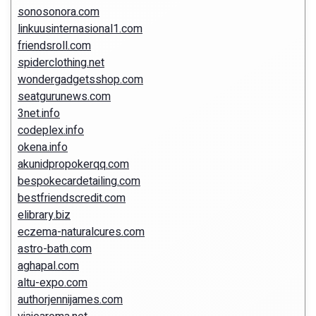
sonosonora.com
linkuusinternasional1.com
friendsroll.com
spiderclothing.net
wondergadgetsshop.com
seatgurunews.com
3net.info
codeplex.info
okena.info
akunidpropokerqq.com
bespokecardetailing.com
bestfriendscredit.com
elibrary.biz
eczema-naturalcures.com
astro-bath.com
aghapal.com
altu-expo.com
authorjennijames.com