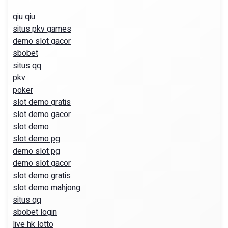
qiu qiu
situs pkv games
demo slot gacor
sbobet
situs qq
pkv
poker
slot demo gratis
slot demo gacor
slot demo
slot demo pg
demo slot pg
demo slot gacor
slot demo gratis
slot demo mahjong
situs qq
sbobet login
live hk lotto