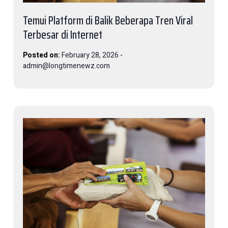
Temui Platform di Balik Beberapa Tren Viral
Terbesar di Internet
Posted on:
February 28, 2026
-
admin@longtimenewz.com