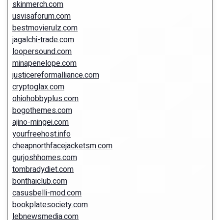
skinmerch.com
usvisaforum.com
bestmovierulz.com
jagalchi-trade.com
loopersound.com
minapenelope.com
justicereformalliance.com
cryptoglax.com
ohiohobbyplus.com
bogothemes.com
ajino-mingei.com
yourfreehost.info
cheapnorthfacejacketsm.com
gurjoshhomes.com
tombradydiet.com
bonthaiclub.com
casusbelli-mod.com
bookplatesociety.com
lebnewsmedia.com