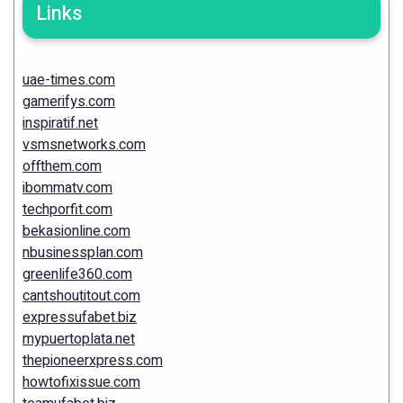
Links
uae-times.com
gamerifys.com
inspiratif.net
vsmsnetworks.com
offthem.com
ibommatv.com
techporfit.com
bekasionline.com
nbusinessplan.com
greenlife360.com
cantshoutitout.com
expressufabet.biz
mypuertoplata.net
thepioneerxpress.com
howtofixissue.com