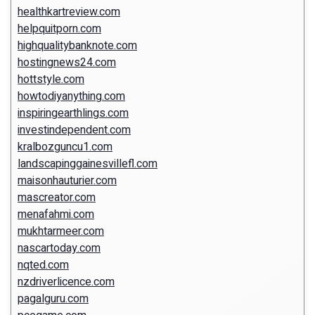
healthkartreview.com
helpquitporn.com
highqualitybanknote.com
hostingnews24.com
hottstyle.com
howtodiyanything.com
inspiringearthlings.com
investindependent.com
kralbozguncu1.com
landscapinggainesvillefl.com
maisonhauturier.com
mascreator.com
menafahmi.com
mukhtarmeer.com
nascartoday.com
nqted.com
nzdriverlicence.com
pagalguru.com