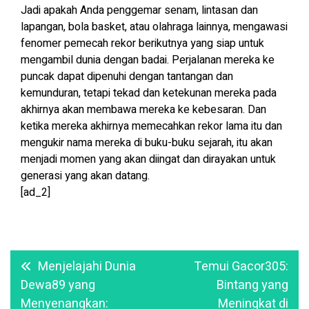
Jadi apakah Anda penggemar senam, lintasan dan
lapangan, bola basket, atau olahraga lainnya, mengawasi
fenomer pemecah rekor berikutnya yang siap untuk
mengambil dunia dengan badai. Perjalanan mereka ke
puncak dapat dipenuhi dengan tantangan dan
kemunduran, tetapi tekad dan ketekunan mereka pada
akhirnya akan membawa mereka ke kebesaran. Dan
ketika mereka akhirnya memecahkan rekor lama itu dan
mengukir nama mereka di buku-buku sejarah, itu akan
menjadi momen yang akan diingat dan dirayakan untuk
generasi yang akan datang.
[ad_2]
Post
Menjelajahi Dunia
Temui Gacor305:
navigation
Dewa89 yang
Bintang yang
Menyenangkan:
Meningkat di