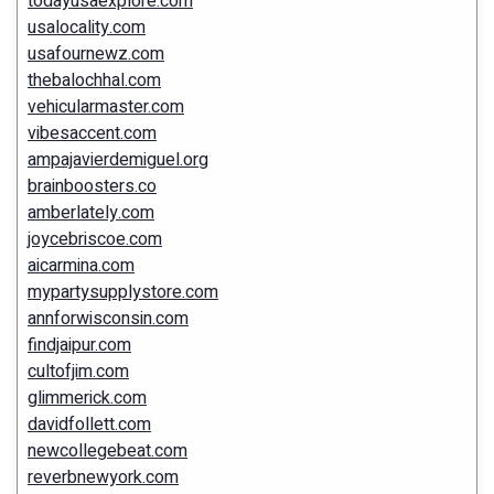
todayusaexplore.com
usalocality.com
usafournewz.com
thebalochhal.com
vehicularmaster.com
vibesaccent.com
ampajavierdemiguel.org
brainboosters.co
amberlately.com
joycebriscoe.com
aicarmina.com
mypartysupplystore.com
annforwisconsin.com
findjaipur.com
cultofjim.com
glimmerick.com
davidfollett.com
newcollegebeat.com
reverbnewyork.com