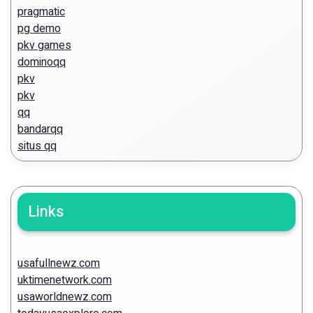
pragmatic
pg demo
pkv games
dominoqq
pkv
pkv
qq
bandarqq
situs qq
Links
usafullnewz.com
uktimenetwork.com
usaworldnewz.com