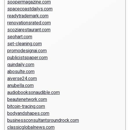
soopermagazine.com
spacecoastdailys.com
readytrademark.com
renovationsrated.com
scoziarestaurant.com
seohart.com
set-cleaning.com
promodesignai.com
publicistspaper.com
quindaily.com
abosulte.com
aiverse24.com
anubella.com
audiobooksonaudible.com
beautenetwork.com
bitcoin-tracing.com
bodyandshapes.com
businessconsultantsroundrock.com
classicglobalnews.com