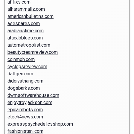
afiliixs.com
alharammallz.com
americanbulletins.com
asespares.com
arabianstime.com
atticabblues.com
autometropolist.com
beautycreamreview.com
coinmoh.com
cyclopsreview.com
dattgen.com
didoivatnang.com
dogsbarks.com
dwmsoftwarehouse.com
enjoytroyjackson.com
epicaimbots.com
etech4news.com
expresspsychedelicsshop.com
fashionistani.com