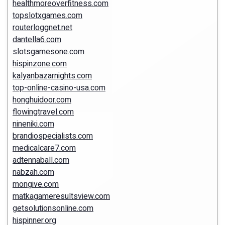
healthmoreoverfitness.com
topslotxgames.com
routerloggnet.net
dantella6.com
slotsgamesone.com
hispinzone.com
kalyanbazarnights.com
top-online-casino-usa.com
honghuidoor.com
flowingtravel.com
nineniki.com
brandiospecialists.com
medicalcare7.com
adtennaball.com
nabzah.com
mongive.com
matkagameresultsview.com
getsolutionsonline.com
hispinner.org