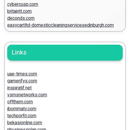
cybercusp.com
britaintt.com
deconds.com
easycartltd-domesticcleaningservicesedinburgh.com
Links
uae-times.com
gamerifys.com
inspiratif.net
vsmsnetworks.com
offthem.com
ibommatv.com
techporfit.com
bekasionline.com
nbusinessplan.com