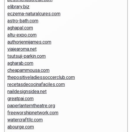
elibrary.biz
eczema-naturalcures.com
astro-bath.com
aghapal.com
altu-expo.com
authorjennijames.com
viajearoma.net
tsutsuji-parkin.com
agharab.com
cheapammousa.com
thepositiveladiessoccerclub.com
recetasdecocinafaciles.com
naildesignsidea.net
greatpai.com
paperlanterntheatre.org
freeworshipnetwork.com
watercraftllc.com
abourge.com