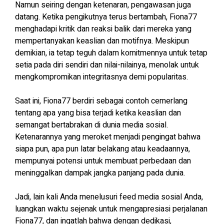
Namun seiring dengan ketenaran, pengawasan juga
datang. Ketika pengikutnya terus bertambah, Fiona77
menghadapi kritik dan reaksi balik dari mereka yang
mempertanyakan keaslian dan motifnya. Meskipun
demikian, ia tetap teguh dalam komitmennya untuk tetap
setia pada diri sendiri dan nilai-nilainya, menolak untuk
mengkompromikan integritasnya demi popularitas.
Saat ini, Fiona77 berdiri sebagai contoh cemerlang
tentang apa yang bisa terjadi ketika keaslian dan
semangat bertabrakan di dunia media sosial.
Ketenarannya yang meroket menjadi pengingat bahwa
siapa pun, apa pun latar belakang atau keadaannya,
mempunyai potensi untuk membuat perbedaan dan
meninggalkan dampak jangka panjang pada dunia.
Jadi, lain kali Anda menelusuri feed media sosial Anda,
luangkan waktu sejenak untuk mengapresiasi perjalanan
Fiona77, dan ingatlah bahwa dengan dedikasi,