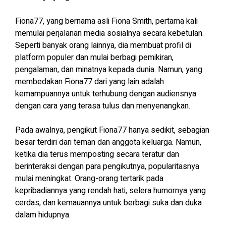
Fiona77, yang bernama asli Fiona Smith, pertama kali
memulai perjalanan media sosialnya secara kebetulan.
Seperti banyak orang lainnya, dia membuat profil di
platform populer dan mulai berbagi pemikiran,
pengalaman, dan minatnya kepada dunia. Namun, yang
membedakan Fiona77 dari yang lain adalah
kemampuannya untuk terhubung dengan audiensnya
dengan cara yang terasa tulus dan menyenangkan.
Pada awalnya, pengikut Fiona77 hanya sedikit, sebagian
besar terdiri dari teman dan anggota keluarga. Namun,
ketika dia terus memposting secara teratur dan
berinteraksi dengan para pengikutnya, popularitasnya
mulai meningkat. Orang-orang tertarik pada
kepribadiannya yang rendah hati, selera humornya yang
cerdas, dan kemauannya untuk berbagi suka dan duka
dalam hidupnya.