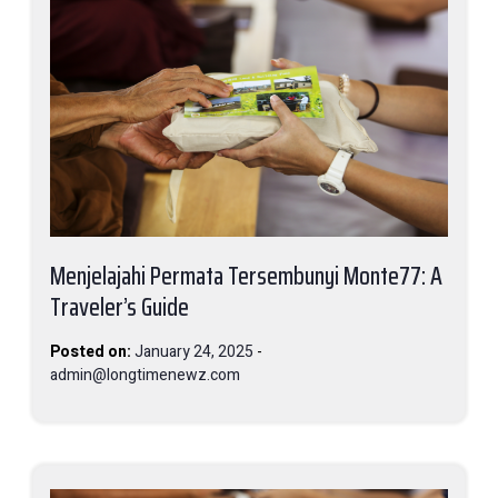
Menjelajahi Permata Tersembunyi Monte77: A
Traveler’s Guide
Posted on:
January 24, 2025
-
admin@longtimenewz.com