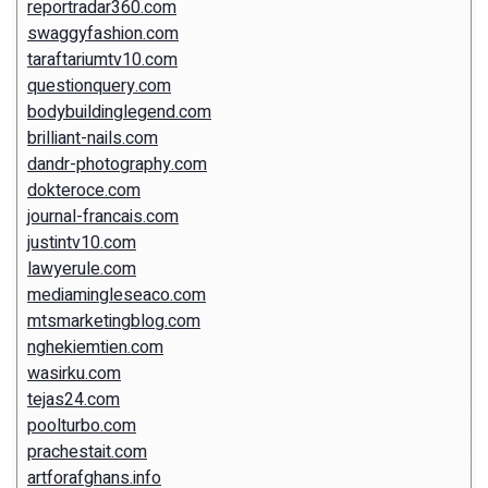
reportradar360.com
swaggyfashion.com
taraftariumtv10.com
questionquery.com
bodybuildinglegend.com
brilliant-nails.com
dandr-photography.com
dokteroce.com
journal-francais.com
justintv10.com
lawyerule.com
mediamingleseaco.com
mtsmarketingblog.com
nghekiemtien.com
wasirku.com
tejas24.com
poolturbo.com
prachestait.com
artforafghans.info