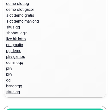
demo slot pg
demo slot gacor
slot demo gratis
slot demo mahjong
situs qq
sbobet login
live hk lotto
pragmatic
pg demo
pkv games
dominoqq
pkv
pkv
qq
bandarqq
situs qq