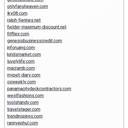
onlyfansheaven.com
lky08.com
ralph-fiennes.net
fielder-maximum-discount.net
fitfllex.com
genesisbusinesscredit.com
inforuang.com
kindsmarket.com
luvelylife.com
macramb.com
mypet-diary.com
oxweekly.com
panamacitydeckcontractors.com
westfashions.com
toolshandy.com
travelstager.com
trendinspires.com
rannyephul.com