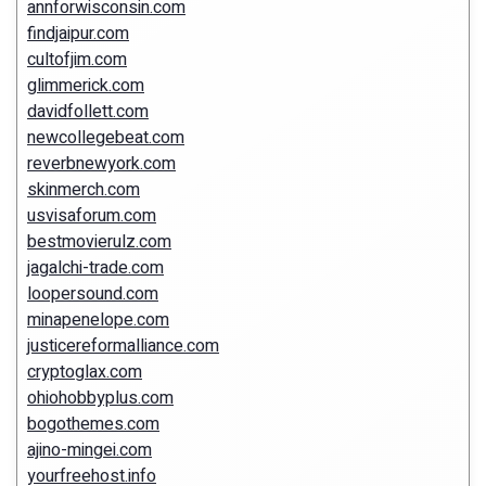
annforwisconsin.com
findjaipur.com
cultofjim.com
glimmerick.com
davidfollett.com
newcollegebeat.com
reverbnewyork.com
skinmerch.com
usvisaforum.com
bestmovierulz.com
jagalchi-trade.com
loopersound.com
minapenelope.com
justicereformalliance.com
cryptoglax.com
ohiohobbyplus.com
bogothemes.com
ajino-mingei.com
yourfreehost.info