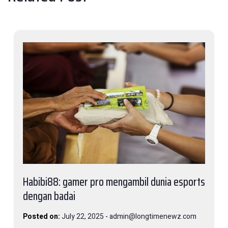
Habibi88: gamer pro mengambil dunia esports
dengan badai
Posted on:
July 22, 2025
-
admin@longtimenewz.com