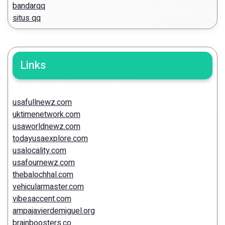
bandarqq
situs qq
Links
usafullnewz.com
uktimenetwork.com
usaworldnewz.com
todayusaexplore.com
usalocality.com
usafournewz.com
thebalochhal.com
vehicularmaster.com
vibesaccent.com
ampajavierdemiguel.org
brainboosters.co