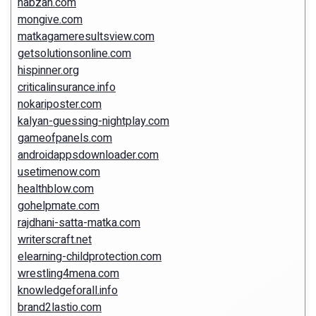
nabzah.com
mongive.com
matkagameresultsview.com
getsolutionsonline.com
hispinner.org
criticalinsurance.info
nokariposter.com
kalyan-guessing-nightplay.com
gameofpanels.com
androidappsdownloader.com
usetimenow.com
healthblow.com
gohelpmate.com
rajdhani-satta-matka.com
writerscraft.net
elearning-childprotection.com
wrestling4mena.com
knowledgeforall.info
brand2lastio.com