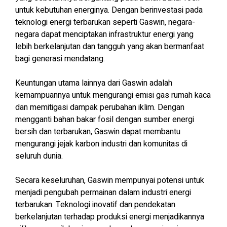
untuk kebutuhan energinya. Dengan berinvestasi pada
teknologi energi terbarukan seperti Gaswin, negara-
negara dapat menciptakan infrastruktur energi yang
lebih berkelanjutan dan tangguh yang akan bermanfaat
bagi generasi mendatang.
Keuntungan utama lainnya dari Gaswin adalah
kemampuannya untuk mengurangi emisi gas rumah kaca
dan memitigasi dampak perubahan iklim. Dengan
mengganti bahan bakar fosil dengan sumber energi
bersih dan terbarukan, Gaswin dapat membantu
mengurangi jejak karbon industri dan komunitas di
seluruh dunia.
Secara keseluruhan, Gaswin mempunyai potensi untuk
menjadi pengubah permainan dalam industri energi
terbarukan. Teknologi inovatif dan pendekatan
berkelanjutan terhadap produksi energi menjadikannya