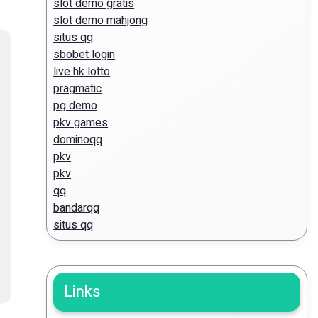
slot demo gratis
slot demo mahjong
situs qq
sbobet login
live hk lotto
pragmatic
pg demo
pkv games
dominoqq
pkv
pkv
qq
bandarqq
situs qq
Links