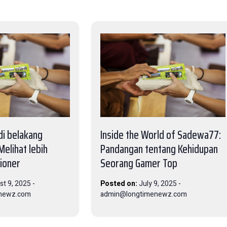
di belakang
Inside the World of Sadewa77:
elihat lebih
Pandangan tentang Kehidupan
sioner
Seorang Gamer Top
t 9, 2025
-
Posted on:
July 9, 2025
-
newz.com
admin@longtimenewz.com