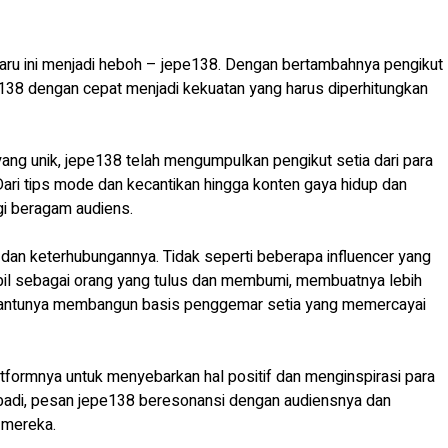
baru ini menjadi heboh – jepe138. Dengan bertambahnya pengikut
pe138 dengan cepat menjadi kekuatan yang harus diperhitungkan
ang unik, jepe138 telah mengumpulkan pengikut setia dari para
ari tips mode dan kecantikan hingga konten gaya hidup dan
gi beragam audiens.
 dan keterhubungannya. Tidak seperti beberapa influencer yang
il sebagai orang yang tulus dan membumi, membuatnya lebih
embantunya membangun basis penggemar setia yang memercayai
tformnya untuk menyebarkan hal positif dan menginspirasi para
pribadi, pesan jepe138 beresonansi dengan audiensnya dan
 mereka.