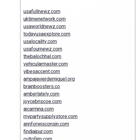
usafullnewz.com
uktimenetwork.com
usaworldnewz.com
todayusaexplore.com
usalocality.com
usafournewz.com
thebalochhal.com
vehicularmaster.com
vibesaccent.com
ampajavierdemiguel.org
brainboosters.co
amberlately.com
joycebriscoe.com
aicarmina.com
mypartysupplystore.com
annforwisconsin.com
findjaipur.com
cultofjim.com