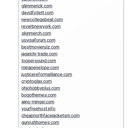
glimmerick.com
davidfollett.com
newcollegebeat.com
reverbnewyork.com
skinmerch.com
usvisaforum.com
bestmovierulz.com
jagalchi-trade.com
loopersound.com
minapenelope.com
justicereformalliance.com
cryptoglax.com
ohiohobbyplus.com
bogothemes.com
ajino-mingei.com
yourfreehost.info
cheapnorthfacejacketsm.com
gurjoshhomes.com