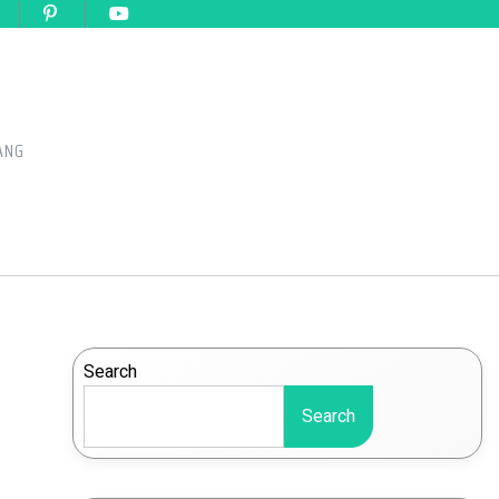
ANG
Search
Search