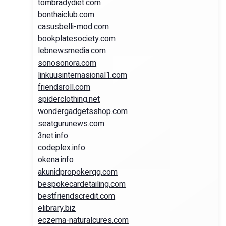
tombradydiet.com
bonthaiclub.com
casusbelli-mod.com
bookplatesociety.com
lebnewsmedia.com
sonosonora.com
linkuusinternasional1.com
friendsroll.com
spiderclothing.net
wondergadgetsshop.com
seatgurunews.com
3net.info
codeplex.info
okena.info
akunidpropokerqq.com
bespokecardetailing.com
bestfriendscredit.com
elibrary.biz
eczema-naturalcures.com