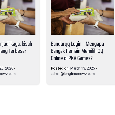
njadi kaya: kisah
Bandarqq Login – Mengapa
ang terbesar
Banyak Pemain Memilih QQ
Online di PKV Games?
 23, 2026
-
Posted on:
March 13, 2025
-
newz.com
admin@longtimenewz.com