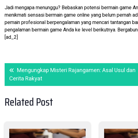
Jadi mengapa menunggu? Bebaskan potensi bermain game Anda 
menikmati sensasi bermain game online yang belum pernah ada
pemain profesional berpengalaman yang mencari tantangan b
pengalaman bermain game Anda ke level berikutnya. Bergabungl
[ad_2]
Post
Mengungkap Misteri Rajangamen: Asal Usul dan
Cerita Rakyat
navigation
Related Post