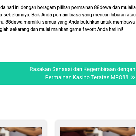
hari ini dengan beragam pilihan permainan 88dewa dan mulaila
 sebelumnya. Baik Anda pemain biasa yang mencari hiburan atau
aru, 88dewa memiliki semua yang Anda butuhkan untuk membawa
ah sekarang dan mulai mainkan game favorit Anda hari ini!
Rasakan Sensasi dan Kegembiraan dengan
Permainan Kasino Teratas MPO88