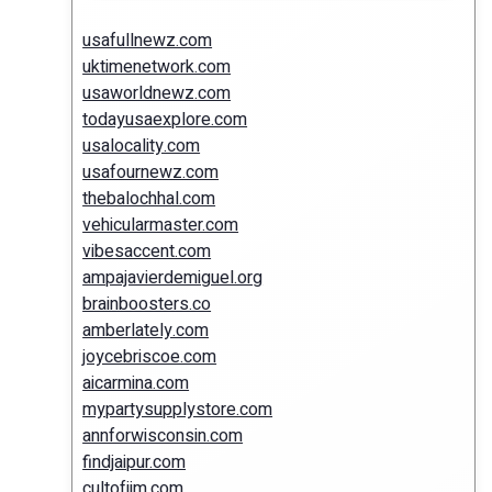
usafullnewz.com
uktimenetwork.com
usaworldnewz.com
todayusaexplore.com
usalocality.com
usafournewz.com
thebalochhal.com
vehicularmaster.com
vibesaccent.com
ampajavierdemiguel.org
brainboosters.co
amberlately.com
joycebriscoe.com
aicarmina.com
mypartysupplystore.com
annforwisconsin.com
findjaipur.com
cultofjim.com