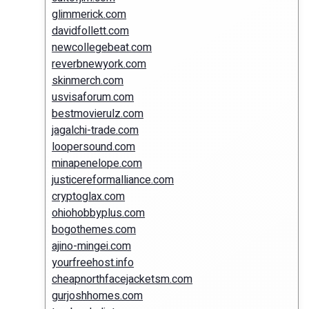
glimmerick.com
davidfollett.com
newcollegebeat.com
reverbnewyork.com
skinmerch.com
usvisaforum.com
bestmovierulz.com
jagalchi-trade.com
loopersound.com
minapenelope.com
justicereformalliance.com
cryptoglax.com
ohiohobbyplus.com
bogothemes.com
ajino-mingei.com
yourfreehost.info
cheapnorthfacejacketsm.com
gurjoshhomes.com