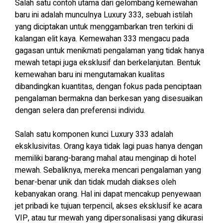
Salah satu contoh utama dari gelombang kemewahan
baru ini adalah munculnya Luxury 333, sebuah istilah
yang diciptakan untuk menggambarkan tren terkini di
kalangan elit kaya. Kemewahan 333 mengacu pada
gagasan untuk menikmati pengalaman yang tidak hanya
mewah tetapi juga eksklusif dan berkelanjutan. Bentuk
kemewahan baru ini mengutamakan kualitas
dibandingkan kuantitas, dengan fokus pada penciptaan
pengalaman bermakna dan berkesan yang disesuaikan
dengan selera dan preferensi individu.
Salah satu komponen kunci Luxury 333 adalah
eksklusivitas. Orang kaya tidak lagi puas hanya dengan
memiliki barang-barang mahal atau menginap di hotel
mewah. Sebaliknya, mereka mencari pengalaman yang
benar-benar unik dan tidak mudah diakses oleh
kebanyakan orang. Hal ini dapat mencakup penyewaan
jet pribadi ke tujuan terpencil, akses eksklusif ke acara
VIP, atau tur mewah yang dipersonalisasi yang dikurasi