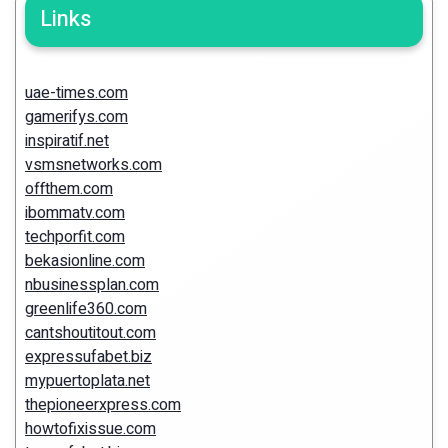
Links
uae-times.com
gamerifys.com
inspiratif.net
vsmsnetworks.com
offthem.com
ibommatv.com
techporfit.com
bekasionline.com
nbusinessplan.com
greenlife360.com
cantshoutitout.com
expressufabet.biz
mypuertoplata.net
thepioneerxpress.com
howtofixissue.com