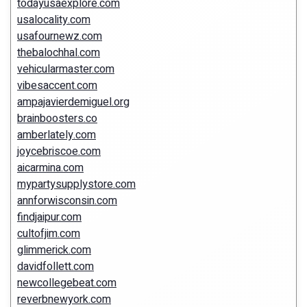
todayusaexplore.com
usalocality.com
usafournewz.com
thebalochhal.com
vehicularmaster.com
vibesaccent.com
ampajavierdemiguel.org
brainboosters.co
amberlately.com
joycebriscoe.com
aicarmina.com
mypartysupplystore.com
annforwisconsin.com
findjaipur.com
cultofjim.com
glimmerick.com
davidfollett.com
newcollegebeat.com
reverbnewyork.com