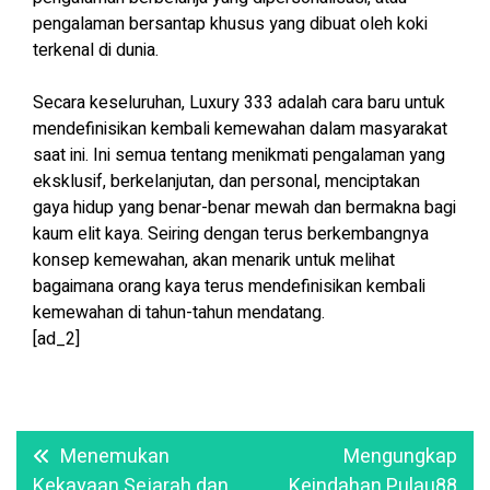
pengalaman bersantap khusus yang dibuat oleh koki
terkenal di dunia.
Secara keseluruhan, Luxury 333 adalah cara baru untuk
mendefinisikan kembali kemewahan dalam masyarakat
saat ini. Ini semua tentang menikmati pengalaman yang
eksklusif, berkelanjutan, dan personal, menciptakan
gaya hidup yang benar-benar mewah dan bermakna bagi
kaum elit kaya. Seiring dengan terus berkembangnya
konsep kemewahan, akan menarik untuk melihat
bagaimana orang kaya terus mendefinisikan kembali
kemewahan di tahun-tahun mendatang.
[ad_2]
Post
Menemukan
Mengungkap
Kekayaan Sejarah dan
Keindahan Pulau88