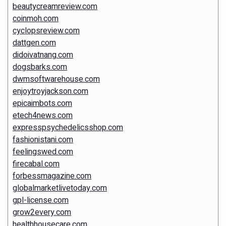
beautycreamreview.com
coinmoh.com
cyclopsreview.com
dattgen.com
didoivatnang.com
dogsbarks.com
dwmsoftwarehouse.com
enjoytroyjackson.com
epicaimbots.com
etech4news.com
expresspsychedelicsshop.com
fashionistani.com
feelingswed.com
firecabal.com
forbessmagazine.com
globalmarketlivetoday.com
gpl-license.com
grow2every.com
healthhousecare.com