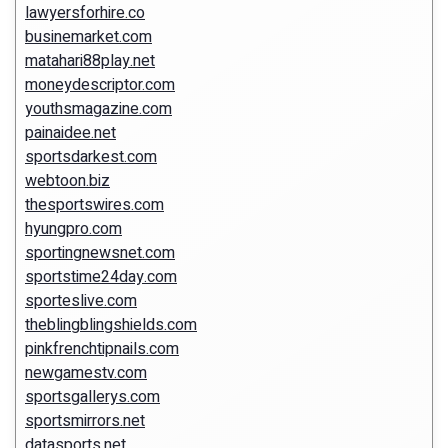
lawyersforhire.co
businemarket.com
matahari88play.net
moneydescriptor.com
youthsmagazine.com
painaidee.net
sportsdarkest.com
webtoon.biz
thesportswires.com
hyungpro.com
sportingnewsnet.com
sportstime24day.com
sporteslive.com
theblingblingshields.com
pinkfrenchtipnails.com
newgamestv.com
sportsgallerys.com
sportsmirrors.net
datasports.net