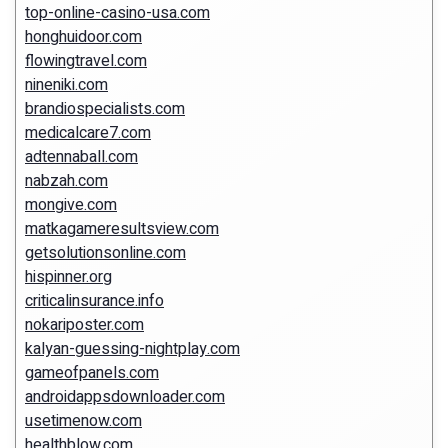
top-online-casino-usa.com
honghuidoor.com
flowingtravel.com
nineniki.com
brandiospecialists.com
medicalcare7.com
adtennaball.com
nabzah.com
mongive.com
matkagameresultsview.com
getsolutionsonline.com
hispinner.org
criticalinsurance.info
nokariposter.com
kalyan-guessing-nightplay.com
gameofpanels.com
androidappsdownloader.com
usetimenow.com
healthblow.com