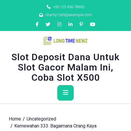
Skip
+00 123 456 78900
to
charity1245@example.com
content
Slot Deposit Dana Untuk
Slot Gacor Malam Ini,
Coba Slot X500
Primary
Menu
Home
Uncategorized
Kemewahan 333: Bagaimana Orang Kaya