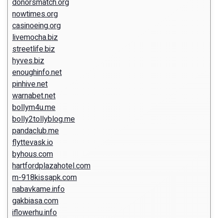
donorsmatch.org
nowtimes.org
casinoeing.org
livemocha.biz
streetlife.biz
hyves.biz
enoughinfo.net
pinhive.net
warnabet.net
bollym4u.me
bolly2tollyblog.me
pandaclub.me
flyttevask.io
byhous.com
hartfordplazahotel.com
m-918kissapk.com
nabavkame.info
gakbiasa.com
iflowerhu.info