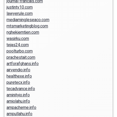
journal-francais.com
justintv10.com
lawyerule.com
mediamingleseaco.com
mtsmarketingblog.com
nghekiemtien.com
wasirku.com
tejas24.com
poolturbo.com
prachestait.com
artforafghans.info
airvendio.info
healthexe.info
puretecx.info
tecadvance.info
aminityio.info
amiolahu.info
ampacheme.info
ampullahu.info