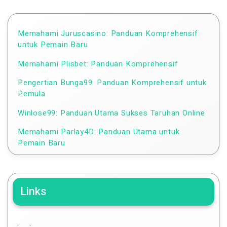
Memahami Juruscasino: Panduan Komprehensif
untuk Pemain Baru
Memahami Plisbet: Panduan Komprehensif
Pengertian Bunga99: Panduan Komprehensif untuk
Pemula
Winlose99: Panduan Utama Sukses Taruhan Online
Memahami Parlay4D: Panduan Utama untuk
Pemain Baru
Links