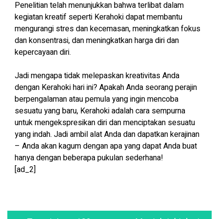
Penelitian telah menunjukkan bahwa terlibat dalam
kegiatan kreatif seperti Kerahoki dapat membantu
mengurangi stres dan kecemasan, meningkatkan fokus
dan konsentrasi, dan meningkatkan harga diri dan
kepercayaan diri.
Jadi mengapa tidak melepaskan kreativitas Anda
dengan Kerahoki hari ini? Apakah Anda seorang perajin
berpengalaman atau pemula yang ingin mencoba
sesuatu yang baru, Kerahoki adalah cara sempurna
untuk mengekspresikan diri dan menciptakan sesuatu
yang indah. Jadi ambil alat Anda dan dapatkan kerajinan
– Anda akan kagum dengan apa yang dapat Anda buat
hanya dengan beberapa pukulan sederhana!
[ad_2]
Post