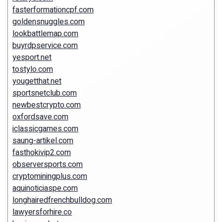
fasterformationcpf.com
goldensnuggles.com
lookbattlemap.com
buyrdpservice.com
yesport.net
tostylo.com
yougetthat.net
sportsnetclub.com
newbestcrypto.com
oxfordsave.com
iclassicgames.com
saung-artikel.com
fasthokivip2.com
observersports.com
cryptominingplus.com
aquinoticiaspe.com
longhairedfrenchbulldog.com
lawyersforhire.co