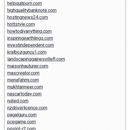
helpquitporn.com
highqualitybanknote.com
hostingnews24.com
hottstyle.com
howtodiyanything.com
inspiringearthlings.com
investindependent.com
kralbozguncu1.com
landscapinggainesvillefl.com
maisonhauturier.com
mascreator.com
menafahmi.com
mukhtarmeer.com
nascartoday.com
nqted.com
nzdriverlicence.com
pagalguru.com
pcegame.com
pgslot-r2.com