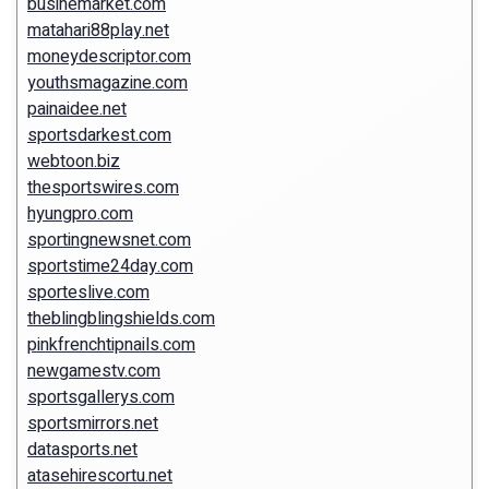
businemarket.com
matahari88play.net
moneydescriptor.com
youthsmagazine.com
painaidee.net
sportsdarkest.com
webtoon.biz
thesportswires.com
hyungpro.com
sportingnewsnet.com
sportstime24day.com
sporteslive.com
theblingblingshields.com
pinkfrenchtipnails.com
newgamestv.com
sportsgallerys.com
sportsmirrors.net
datasports.net
atasehirescortu.net