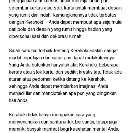
penggunaan alat khusus untuk meninju lubang di
selembar kertas atau stok kartu untuk membuat desain
yang rumit dan indah. Kemungkinannya tidak terbatas
dengan Kerahoki – Anda dapat membuat apa saja mulai
dari pola dan desain yang rumit hingga hadiah yang
dipersonalisasi dan dekorasi rumah.
Salah satu hal terbaik tentang Kerahoki adalah sangat
mudah dipelajari dan siapa pun dapat melakukannya.
Yang Anda butuhkan hanyalah alat Kerahoki, beberapa
kertas atau stok kartu, dan sedikit kreativitas. Tidak ada
aturan atau pedoman ketika datang ke Kerahoki,
sehingga Anda dapat membiarkan imajinasi Anda
menjadi liar dan menciptakan apa pun yang diinginkan
hati Anda.
Kerahoki tidak hanya merupakan cara yang
menyenangkan dan santai untuk bersantai, tetapi juga
memiliki banyak manfaat bagi kesehatan mental Anda.