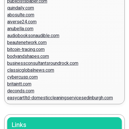
publicistspaper.com
quindaily.com
abosulte.com
aiverse24.com
anubella.com
audiobooksonaudible.com
beautenetwork.com
bitcoin-tracing.com
bodyandshapes.com
businessconsultantsroundrock.com
classicglobalnews.com
cybercusp.com
britaintt.com
deconds.com
easycartltd-domesticcleaningservicesedinburgh.com
Links