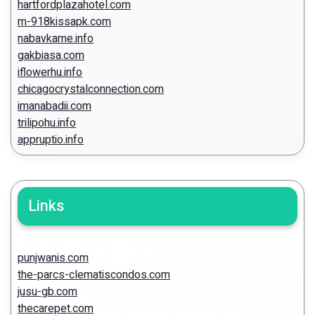
hartfordplazahotel.com
m-918kissapk.com
nabavkame.info
gakbiasa.com
iflowerhu.info
chicagocrystalconnection.com
imanabadii.com
trilipohu.info
appruptio.info
Links
punjwanis.com
the-parcs-clematiscondos.com
jusu-gb.com
thecarepet.com