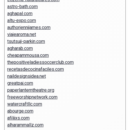
astro-bath.com
aghapal.com
altu-expo.com
authorjennijames.com
viajearoma.net
tsutsuji-parkin.com
agharab.com
cheapammousa.com
thepositiveladiessoccerclub.com
recetasdecocinafaciles.com
naildesignsidea.net
greatpai.com
paperlanterntheatre.org
freeworshipnetwork.com
watercraftllc.com
abourge.com
afiliixs.com
alharammallz.com