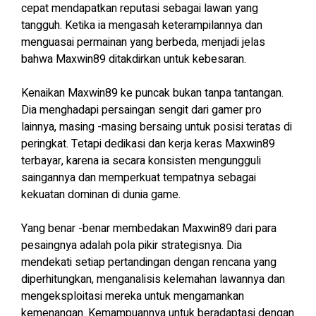
cepat mendapatkan reputasi sebagai lawan yang
tangguh. Ketika ia mengasah keterampilannya dan
menguasai permainan yang berbeda, menjadi jelas
bahwa Maxwin89 ditakdirkan untuk kebesaran.
Kenaikan Maxwin89 ke puncak bukan tanpa tantangan.
Dia menghadapi persaingan sengit dari gamer pro
lainnya, masing -masing bersaing untuk posisi teratas di
peringkat. Tetapi dedikasi dan kerja keras Maxwin89
terbayar, karena ia secara konsisten mengungguli
saingannya dan memperkuat tempatnya sebagai
kekuatan dominan di dunia game.
Yang benar -benar membedakan Maxwin89 dari para
pesaingnya adalah pola pikir strategisnya. Dia
mendekati setiap pertandingan dengan rencana yang
diperhitungkan, menganalisis kelemahan lawannya dan
mengeksploitasi mereka untuk mengamankan
kemenangan. Kemampuannya untuk beradaptasi dengan