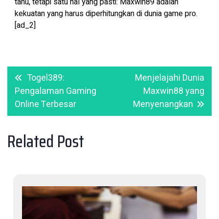
tahu, tetapi satu hal yang pasti: Maxwin89 adalah
kekuatan yang harus diperhitungkan di dunia game pro.
[ad_2]
Post
Togel389:
Menjelajahi Dunia
navigation
Pengalaman Gaming
Maxwin88 yang
Online Terbesar
Menyenangkan
Related Post