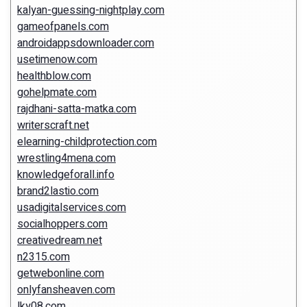
kalyan-guessing-nightplay.com
gameofpanels.com
androidappsdownloader.com
usetimenow.com
healthblow.com
gohelpmate.com
rajdhani-satta-matka.com
writerscraft.net
elearning-childprotection.com
wrestling4mena.com
knowledgeforall.info
brand2lastio.com
usadigitalservices.com
socialhoppers.com
creativedream.net
n2315.com
getwebonline.com
onlyfansheaven.com
lky08.com