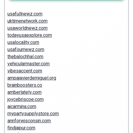
usafullnewz.com
uktimenetwork.com
usaworldnewz.com
todayusaexplore.com
usalocality.com
usafournewz.com
thebalochhal.com
vehicularmaster.com
vibesaccent.com
ampajavierdemiguel.org
brainboosters.co
amberlately.com
joycebriscoe.com
aicarmina.com
mypartysupplystore.com
annforwisconsin.com
findjaipur.com