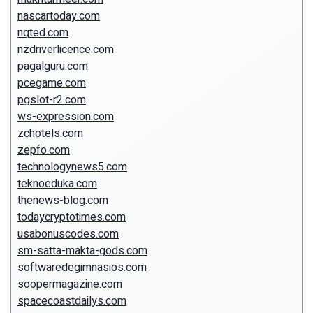
nascartoday.com
nqted.com
nzdriverlicence.com
pagalguru.com
pcegame.com
pgslot-r2.com
ws-expression.com
zchotels.com
zepfo.com
technologynews5.com
teknoeduka.com
thenews-blog.com
todaycryptotimes.com
usabonuscodes.com
sm-satta-makta-gods.com
softwaredegimnasios.com
soopermagazine.com
spacecoastdailys.com