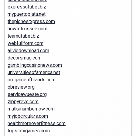
expressufabet.biz
mypuertoplata.net
thepioneerxpress.com
howtofixissue.com
teamufabet.biz
webfullform.com
allviddownload.com
decorsmag.com
gamblingcasinonews.com
universitiesofamerica.net
progameofbrands.com
qbreview.org
servicewueste.org
zippyrevs.com
matkanumbernow.com
myjobcirculars.com
healthmoreoverfitness.com
topslotxgames.com