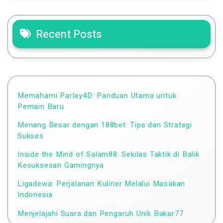
Recent Posts
Memahami Parlay4D: Panduan Utama untuk
Pemain Baru
Menang Besar dengan 188bet: Tips dan Strategi
Sukses
Inside the Mind of Salam88: Sekilas Taktik di Balik
Kesuksesan Gamingnya
Ligadewa: Perjalanan Kuliner Melalui Masakan
Indonesia
Menjelajahi Suara dan Pengaruh Unik Bakar77