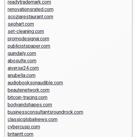
readytrademark.com
renovationsrated.com
scoziarestaurant.com
seohart.com
set-cleaning.com
promodesignai.com
publicistspaper.com
quindaily.com
abosulte.com
aiverse24.com
anubella.com
audiobooksonaudible.com
beautenetwork.com
bitcoin-tracing.com
bodyandshapes.com
businessconsultantsroundrock.com
classicglobalnews.com
cybercusp.com
britaintt.com