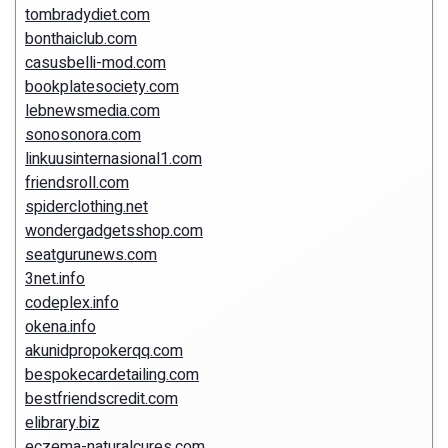
tombradydiet.com
bonthaiclub.com
casusbelli-mod.com
bookplatesociety.com
lebnewsmedia.com
sonosonora.com
linkuusinternasional1.com
friendsroll.com
spiderclothing.net
wondergadgetsshop.com
seatgurunews.com
3net.info
codeplex.info
okena.info
akunidpropokerqq.com
bespokecardetailing.com
bestfriendscredit.com
elibrary.biz
eczema-naturalcures.com