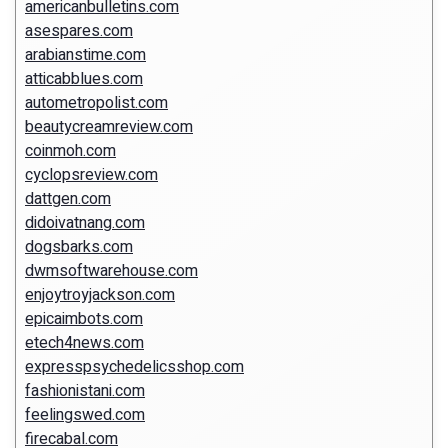
americanbulletins.com
asespares.com
arabianstime.com
atticabblues.com
autometropolist.com
beautycreamreview.com
coinmoh.com
cyclopsreview.com
dattgen.com
didoivatnang.com
dogsbarks.com
dwmsoftwarehouse.com
enjoytroyjackson.com
epicaimbots.com
etech4news.com
expresspsychedelicsshop.com
fashionistani.com
feelingswed.com
firecabal.com