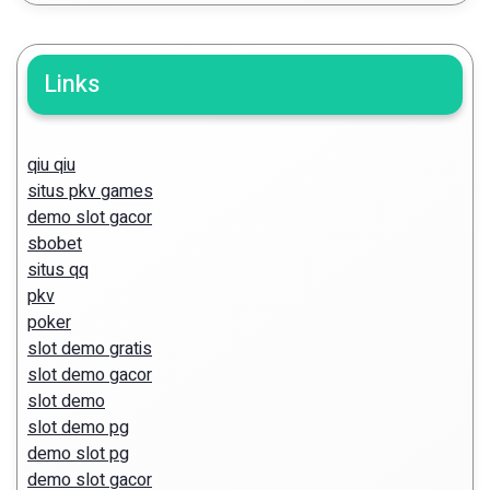
Links
qiu qiu
situs pkv games
demo slot gacor
sbobet
situs qq
pkv
poker
slot demo gratis
slot demo gacor
slot demo
slot demo pg
demo slot pg
demo slot gacor