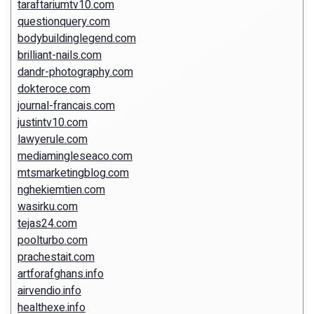
taraftariumtv10.com
questionquery.com
bodybuildinglegend.com
brilliant-nails.com
dandr-photography.com
dokteroce.com
journal-francais.com
justintv10.com
lawyerule.com
mediamingleseaco.com
mtsmarketingblog.com
nghekiemtien.com
wasirku.com
tejas24.com
poolturbo.com
prachestait.com
artforafghans.info
airvendio.info
healthexe.info