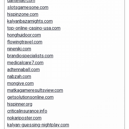
dantella6.com
slotsgamesone.com
hispinzone.com
kalyanbazarnights.com
top-online-casino-usa.com
honghuidoor.com
flowingtravel.com
nineniki.com
brandiospecialists.com
medicalcare7.com
adtennaball.com
nabzah.com
mongive.com
matkagameresultsview.com
getsolutionsonline.com
hispinner.org
criticalinsurance.info
nokariposter.com
kalyan-guessing-nightplay.com