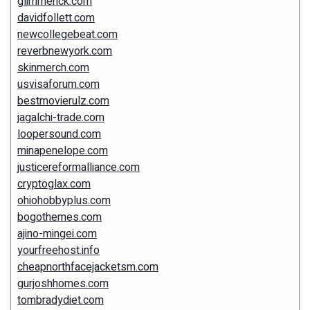
glimmerick.com
davidfollett.com
newcollegebeat.com
reverbnewyork.com
skinmerch.com
usvisaforum.com
bestmovierulz.com
jagalchi-trade.com
loopersound.com
minapenelope.com
justicereformalliance.com
cryptoglax.com
ohiohobbyplus.com
bogothemes.com
ajino-mingei.com
yourfreehost.info
cheapnorthfacejacketsm.com
gurjoshhomes.com
tombradydiet.com