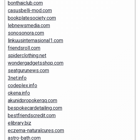
bonthaiclub.com
casusbelli-mod.com
bookplatesociety.com
lebnewsmedia.com
sonosonora.com
linkuusinternasional1.com
friendsroll.com
spiderclothing.net
wondergadgetsshop.com
seatgurunews.com
3net.info
codeplex.info
okena.info
akunidpropokerqq.com
bespokecardetailing.com
bestfriendscredit.com
elibrary.biz
eczema-naturalcures.com
astro-bath.com