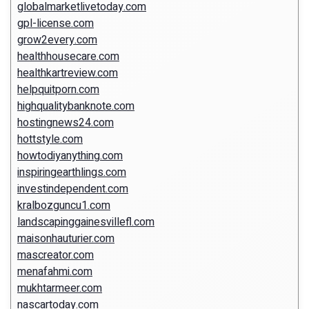
globalmarketlivetoday.com
gpl-license.com
grow2every.com
healthhousecare.com
healthkartreview.com
helpquitporn.com
highqualitybanknote.com
hostingnews24.com
hottstyle.com
howtodiyanything.com
inspiringearthlings.com
investindependent.com
kralbozguncu1.com
landscapinggainesvillefl.com
maisonhauturier.com
mascreator.com
menafahmi.com
mukhtarmeer.com
nascartoday.com