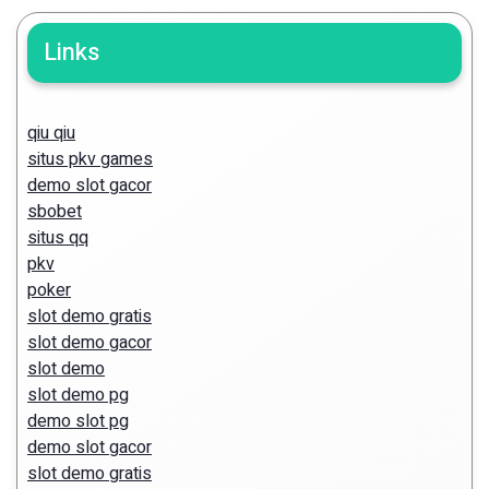
Links
qiu qiu
situs pkv games
demo slot gacor
sbobet
situs qq
pkv
poker
slot demo gratis
slot demo gacor
slot demo
slot demo pg
demo slot pg
demo slot gacor
slot demo gratis