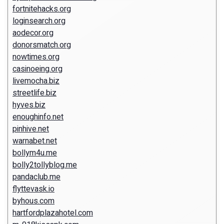
fortnitehacks.org
loginsearch.org
aodecor.org
donorsmatch.org
nowtimes.org
casinoeing.org
livemocha.biz
streetlife.biz
hyves.biz
enoughinfo.net
pinhive.net
warnabet.net
bollym4u.me
bolly2tollyblog.me
pandaclub.me
flyttevask.io
byhous.com
hartfordplazahotel.com