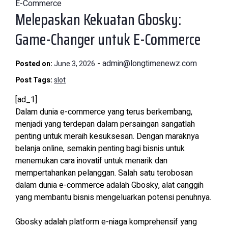
E-Commerce
Melepaskan Kekuatan Gbosky:
Game-Changer untuk E-Commerce
-
admin@longtimenewz.com
Posted on:
June 3, 2026
Post Tags:
slot
[ad_1]
Dalam dunia e-commerce yang terus berkembang,
menjadi yang terdepan dalam persaingan sangatlah
penting untuk meraih kesuksesan. Dengan maraknya
belanja online, semakin penting bagi bisnis untuk
menemukan cara inovatif untuk menarik dan
mempertahankan pelanggan. Salah satu terobosan
dalam dunia e-commerce adalah Gbosky, alat canggih
yang membantu bisnis mengeluarkan potensi penuhnya.
Gbosky adalah platform e-niaga komprehensif yang