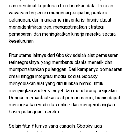
dan membuat keputusan berdasarkan data. Dengan
wawasan terperinci mengenai penjualan, perilaku
pelanggan, dan manajemen inventaris, bisnis dapat
mengidentifikasi tren, mengoptimalkan strategi
pemasaran, dan meningkatkan kinerja mereka secara
keseluruhan.
Fitur utama lainnya dari Gbosky adalah alat pemasaran
terintegrasinya, yang membantu bisnis menarik dan
mempertahankan pelanggan. Dari kampanye pemasaran
email hingga integrasi media sosial, Gbosky
menyediakan alat yang dibutuhkan bisnis untuk
menjangkau audiens target dan mendorong penjualan.
Dengan memanfaatkan alat pemasaran ini, bisnis dapat
meningkatkan visibilitas online dan mengembangkan
basis pelanggan mereka.
Selain fitur-fiturnya yang canggih, Gbosky juga