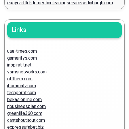
easycartltd-domesticcleaningservicesedinburgh.com
Links
uae-times.com
gamerifys.com
inspiratif.net
vsmsnetworks.com
offthem.com
ibommatv.com
techporfit.com
bekasionline.com
nbusinessplan.com
greenlife360.com
cantshoutitout.com
expressufabet.biz