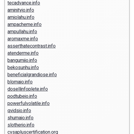
tecadvance.info
aminityio.info
amiolahu.info
ampacheme.info
ampullahu.info
aromaxme.info
asserthatecontrast.info
atenderme.info
bangumiio.info
bekosunhu.info
beneficialgrandiose.info
blomaio.info
dosellinfoplete.info
podtubeio.info
powerfulvolatile.info
qvidsio.info
shumaio.info
slotherio.info
cysapluscertification.org