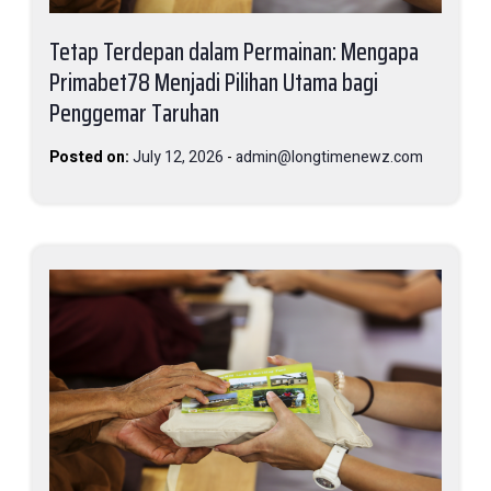
Tetap Terdepan dalam Permainan: Mengapa
Primabet78 Menjadi Pilihan Utama bagi
Penggemar Taruhan
Posted on:
July 12, 2026
-
admin@longtimenewz.com