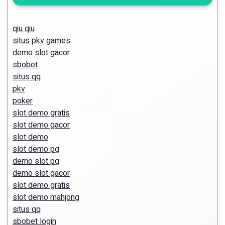
qiu qiu
situs pkv games
demo slot gacor
sbobet
situs qq
pkv
poker
slot demo gratis
slot demo gacor
slot demo
slot demo pg
demo slot pg
demo slot gacor
slot demo gratis
slot demo mahjong
situs qq
sbobet login