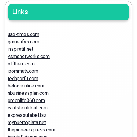
Links
uae-times.com
gamerifys.com
inspiratif.net
vsmsnetworks.com
offthem.com
ibommatv.com
techporfit.com
bekasionline.com
nbusinessplan.com
greenlife360.com
cantshoutitout.com
expressufabet.biz
mypuertoplata.net
thepioneerxpress.com