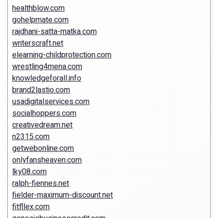
healthblow.com
gohelpmate.com
rajdhani-satta-matka.com
writerscraft.net
elearning-childprotection.com
wrestling4mena.com
knowledgeforall.info
brand2lastio.com
usadigitalservices.com
socialhoppers.com
creativedream.net
n2315.com
getwebonline.com
onlyfansheaven.com
lky08.com
ralph-fiennes.net
fielder-maximum-discount.net
fitfllex.com