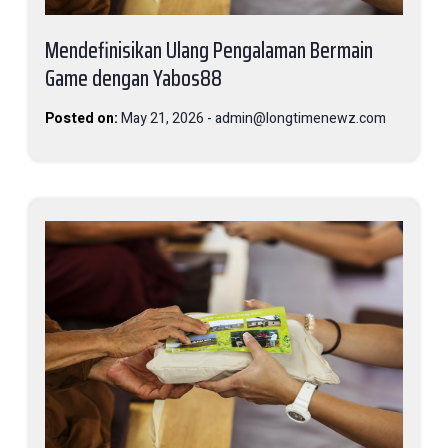
Mendefinisikan Ulang Pengalaman Bermain
Game dengan Yabos88
Posted on:
May 21, 2026
-
admin@longtimenewz.com