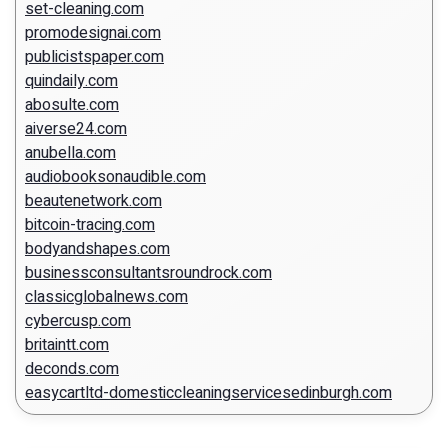
set-cleaning.com
promodesignai.com
publicistspaper.com
quindaily.com
abosulte.com
aiverse24.com
anubella.com
audiobooksonaudible.com
beautenetwork.com
bitcoin-tracing.com
bodyandshapes.com
businessconsultantsroundrock.com
classicglobalnews.com
cybercusp.com
britaintt.com
deconds.com
easycartltd-domesticcleaningservicesedinburgh.com