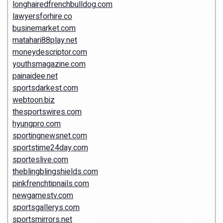
longhairedfrenchbulldog.com
lawyersforhire.co
businemarket.com
matahari88play.net
moneydescriptor.com
youthsmagazine.com
painaidee.net
sportsdarkest.com
webtoon.biz
thesportswires.com
hyungpro.com
sportingnewsnet.com
sportstime24day.com
sporteslive.com
theblingblingshields.com
pinkfrenchtipnails.com
newgamestv.com
sportsgallerys.com
sportsmirrors.net