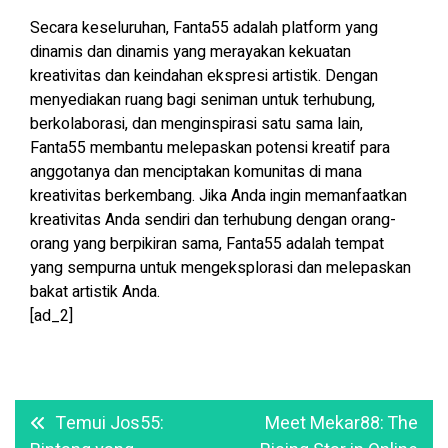
Secara keseluruhan, Fanta55 adalah platform yang
dinamis dan dinamis yang merayakan kekuatan
kreativitas dan keindahan ekspresi artistik. Dengan
menyediakan ruang bagi seniman untuk terhubung,
berkolaborasi, dan menginspirasi satu sama lain,
Fanta55 membantu melepaskan potensi kreatif para
anggotanya dan menciptakan komunitas di mana
kreativitas berkembang. Jika Anda ingin memanfaatkan
kreativitas Anda sendiri dan terhubung dengan orang-
orang yang berpikiran sama, Fanta55 adalah tempat
yang sempurna untuk mengeksplorasi dan melepaskan
bakat artistik Anda.
[ad_2]
Post
Temui Jos55:
Meet Mekar88: The