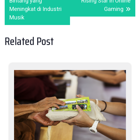
navigation
Bintang yang
Rising Star in Online
Meningkat di Industri
Gaming
Musik
Related Post