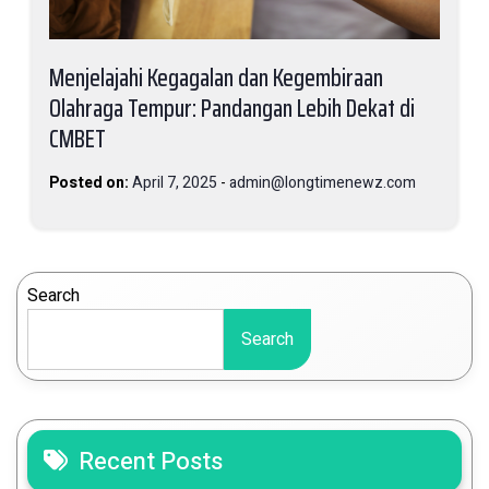
Menjelajahi Kegagalan dan Kegembiraan
Olahraga Tempur: Pandangan Lebih Dekat di
CMBET
Posted on:
April 7, 2025
-
admin@longtimenewz.com
Search
Search
Recent Posts