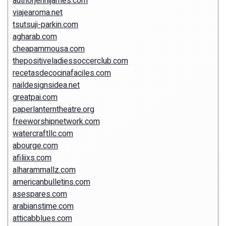
authorjennijames.com
viajearoma.net
tsutsuji-parkin.com
agharab.com
cheapammousa.com
thepositiveladiessoccerclub.com
recetasdecocinafaciles.com
naildesignsidea.net
greatpai.com
paperlanterntheatre.org
freeworshipnetwork.com
watercraftllc.com
abourge.com
afiliixs.com
alharammallz.com
americanbulletins.com
asespares.com
arabianstime.com
atticabblues.com