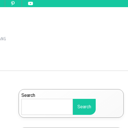
ANG
Search
Search