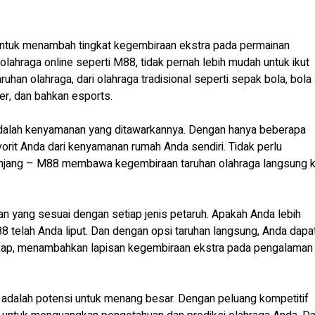
untuk menambah tingkat kegembiraan ekstra pada permainan
olahraga online seperti M88, tidak pernah lebih mudah untuk ikut
uhan olahraga, dari olahraga tradisional seperti sepak bola, bola
er, dan bahkan esports.
 adalah kenyamanan yang ditawarkannya. Dengan hanya beberapa
orit Anda dari kenyamanan rumah Anda sendiri. Tidak perlu
panjang – M88 membawa kegembiraan taruhan olahraga langsung 
n yang sesuai dengan setiap jenis petaruh. Apakah Anda lebih
88 telah Anda liput. Dan dengan opsi taruhan langsung, Anda dapa
gkap, menambahkan lapisan kegembiraan ekstra pada pengalaman
 adalah potensi untuk menang besar. Dengan peluang kompetitif