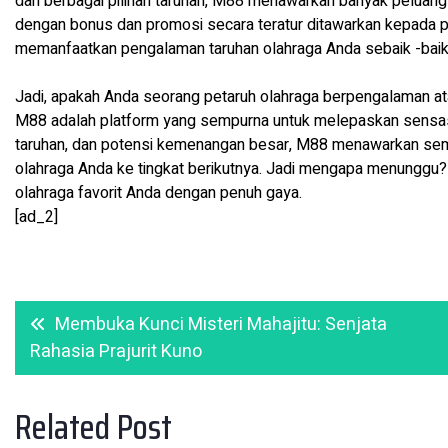
dan berbagai pilihan taruhan, M88 menawarkan banyak peluan
dengan bonus dan promosi secara teratur ditawarkan kepad
memanfaatkan pengalaman taruhan olahraga Anda sebaik -baik
Jadi, apakah Anda seorang petaruh olahraga berpengalaman atau
M88 adalah platform yang sempurna untuk melepaskan sensasi
taruhan, dan potensi kemenangan besar, M88 menawarkan se
olahraga Anda ke tingkat berikutnya. Jadi mengapa menunggu? 
olahraga favorit Anda dengan penuh gaya.
[ad_2]
Post
Membuka Kunci Misteri Mahajitu: Senjata
Rahasia Prajurit Kuno
navigation
Related Post