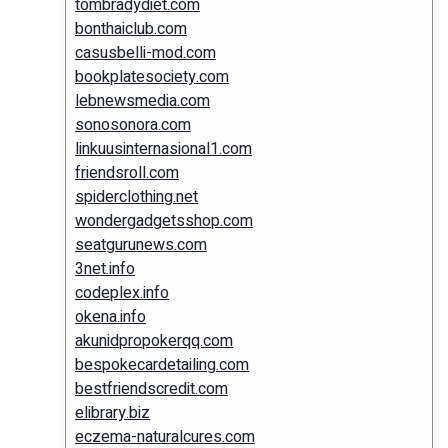
tombradydiet.com
bonthaiclub.com
casusbelli-mod.com
bookplatesociety.com
lebnewsmedia.com
sonosonora.com
linkuusinternasional1.com
friendsroll.com
spiderclothing.net
wondergadgetsshop.com
seatgurunews.com
3net.info
codeplex.info
okena.info
akunidpropokerqq.com
bespokecardetailing.com
bestfriendscredit.com
elibrary.biz
eczema-naturalcures.com