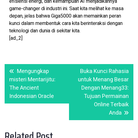
efisiensi energi, dan kemampuan AI menjadikannya
game-changer di industri ini. Saat kita melihat ke masa
depan, jelas bahwa Giga5000 akan memainkan peran
kunci dalam membentuk cara kita berinteraksi dengan
teknologi dan dunia di sekitar kita.
[ad_2]
Post
Mengungkap
Buka Kunci Rahasia
navigation
misteri Mentarijitu:
untuk Menang Besar
The Ancient
Dengan Menang33:
Indonesian Oracle
Tujuan Permainan
Online Terbaik
Anda
Related Post