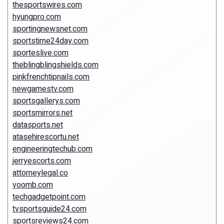
thesportswires.com
hyungpro.com
sportingnewsnet.com
sportstime24day.com
sporteslive.com
theblingblingshields.com
pinkfrenchtipnails.com
newgamestv.com
sportsgallerys.com
sportsmirrors.net
datasports.net
atasehirescortu.net
engineeringtechub.com
jerryescorts.com
attorneylegal.co
voomb.com
techgadgetpoint.com
tvsportsguide24.com
sportsreviews24.com