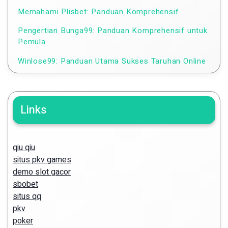
Memahami Plisbet: Panduan Komprehensif
Pengertian Bunga99: Panduan Komprehensif untuk
Pemula
Winlose99: Panduan Utama Sukses Taruhan Online
Links
qiu qiu
situs pkv games
demo slot gacor
sbobet
situs qq
pkv
poker