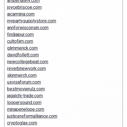
amberlately.com
joycebriscoe.com
aicarmina.com
mypartysupplystore.com
annforwisconsin.com
findjaipur.com
cultofjim.com
glimmerick.com
davidfollett.com
newcollegebeat.com
reverbnewyork.com
skinmerch.com
usvisaforum.com
bestmovierulz.com
jagalchi-trade.com
loopersound.com
minapenelope.com
justicereformalliance.com
cryptoglax.com