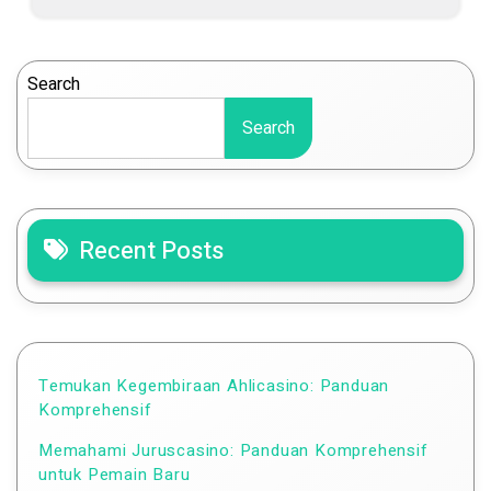
Search
Search
Recent Posts
Temukan Kegembiraan Ahlicasino: Panduan
Komprehensif
Memahami Juruscasino: Panduan Komprehensif
untuk Pemain Baru