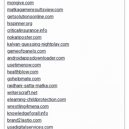
mongive.com
matkagameresultsview.com
getsolutionsonline.com
hispinner.org
criticalinsurance.info
nokariposter.com
kalyan-guessing-nightplay.com
gameofpanels.com
androidappsdownloader.com
usetimenow.com
healthblow.com
gohelpmate.com
rajdhani-satta-matka.com
writerscraft.net
elearning-childprotection.com
wrestling4mena.com
knowledgeforall.info
brand2lastio.com
usadigitalservices.com