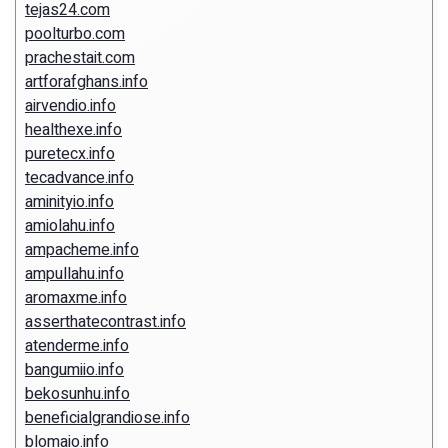
tejas24.com
poolturbo.com
prachestait.com
artforafghans.info
airvendio.info
healthexe.info
puretecx.info
tecadvance.info
aminityio.info
amiolahu.info
ampacheme.info
ampullahu.info
aromaxme.info
asserthatecontrast.info
atenderme.info
bangumiio.info
bekosunhu.info
beneficialgrandiose.info
blomaio.info