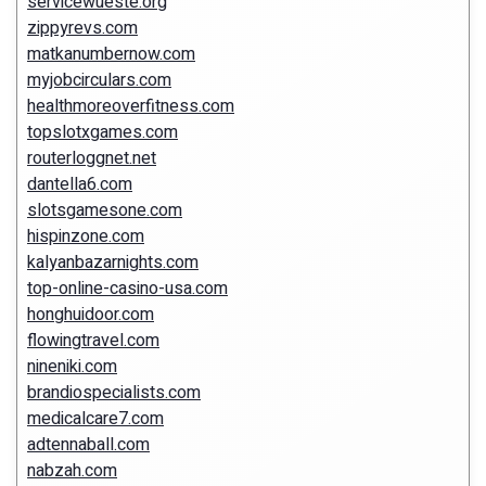
servicewueste.org
zippyrevs.com
matkanumbernow.com
myjobcirculars.com
healthmoreoverfitness.com
topslotxgames.com
routerloggnet.net
dantella6.com
slotsgamesone.com
hispinzone.com
kalyanbazarnights.com
top-online-casino-usa.com
honghuidoor.com
flowingtravel.com
nineniki.com
brandiospecialists.com
medicalcare7.com
adtennaball.com
nabzah.com