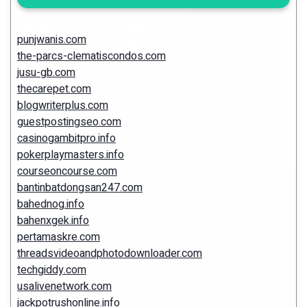
punjwanis.com
the-parcs-clematiscondos.com
jusu-gb.com
thecarepet.com
blogwriterplus.com
guestpostingseo.com
casinogambitpro.info
pokerplaymasters.info
courseoncourse.com
bantinbatdongsan247.com
bahednog.info
bahenxgek.info
pertamaskre.com
threadsvideoandphotodownloader.com
techgiddy.com
usalivenetwork.com
jackpotrushonline.info