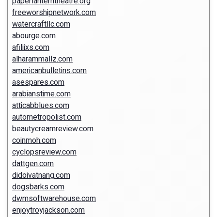
paperlanterntheatre.org
freeworshipnetwork.com
watercraftllc.com
abourge.com
afiliixs.com
alharammallz.com
americanbulletins.com
asespares.com
arabianstime.com
atticabblues.com
autometropolist.com
beautycreamreview.com
coinmoh.com
cyclopsreview.com
dattgen.com
didoivatnang.com
dogsbarks.com
dwmsoftwarehouse.com
enjoytroyjackson.com