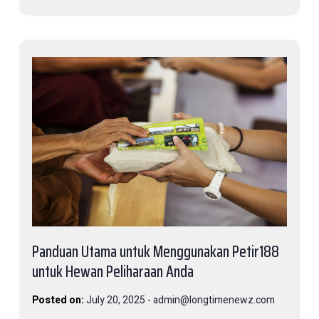
Panduan Utama untuk Menggunakan Petir188
untuk Hewan Peliharaan Anda
Posted on:
July 20, 2025
-
admin@longtimenewz.com