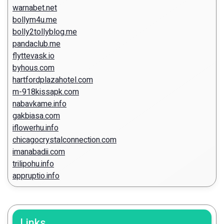
warnabet.net
bollym4u.me
bolly2tollyblog.me
pandaclub.me
flyttevask.io
byhous.com
hartfordplazahotel.com
m-918kissapk.com
nabavkame.info
gakbiasa.com
iflowerhu.info
chicagocrystalconnection.com
imanabadii.com
trilipohu.info
appruptio.info
Links