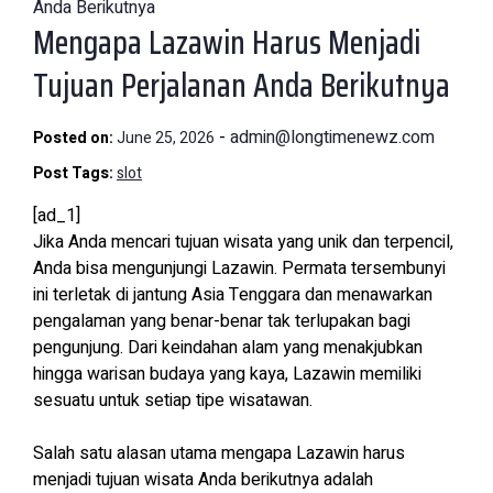
Anda Berikutnya
Mengapa Lazawin Harus Menjadi
Tujuan Perjalanan Anda Berikutnya
-
admin@longtimenewz.com
Posted on:
June 25, 2026
Post Tags:
slot
[ad_1]
Jika Anda mencari tujuan wisata yang unik dan terpencil,
Anda bisa mengunjungi Lazawin. Permata tersembunyi
ini terletak di jantung Asia Tenggara dan menawarkan
pengalaman yang benar-benar tak terlupakan bagi
pengunjung. Dari keindahan alam yang menakjubkan
hingga warisan budaya yang kaya, Lazawin memiliki
sesuatu untuk setiap tipe wisatawan.
Salah satu alasan utama mengapa Lazawin harus
menjadi tujuan wisata Anda berikutnya adalah