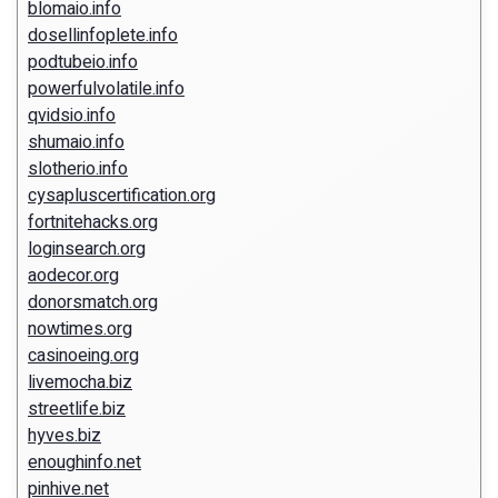
blomaio.info
dosellinfoplete.info
podtubeio.info
powerfulvolatile.info
qvidsio.info
shumaio.info
slotherio.info
cysapluscertification.org
fortnitehacks.org
loginsearch.org
aodecor.org
donorsmatch.org
nowtimes.org
casinoeing.org
livemocha.biz
streetlife.biz
hyves.biz
enoughinfo.net
pinhive.net