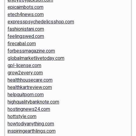
enjoytroyjackson.com
epicaimbots.com
etech4news.com
expresspsychedelicsshop.com
fashionistani.com
feelingswed.com
firecabal.com
forbessmagazine.com
globalmarketlivetoday.com
gpl-license.com
grow2every.com
healthhousecare.com
healthkartreview.com
helpquitporn.com
highqualitybanknote.com
hostingnews24.com
hottstyle.com
howtodiyanything.com
inspiringearthlings.com