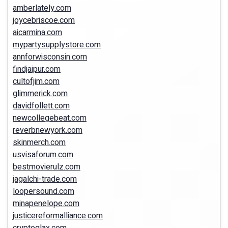
amberlately.com
joycebriscoe.com
aicarmina.com
mypartysupplystore.com
annforwisconsin.com
findjaipur.com
cultofjim.com
glimmerick.com
davidfollett.com
newcollegebeat.com
reverbnewyork.com
skinmerch.com
usvisaforum.com
bestmovierulz.com
jagalchi-trade.com
loopersound.com
minapenelope.com
justicereformalliance.com