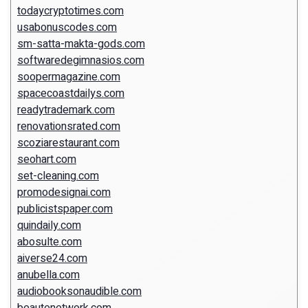
todaycryptotimes.com
usabonuscodes.com
sm-satta-makta-gods.com
softwaredegimnasios.com
soopermagazine.com
spacecoastdailys.com
readytrademark.com
renovationsrated.com
scoziarestaurant.com
seohart.com
set-cleaning.com
promodesignai.com
publicistspaper.com
quindaily.com
abosulte.com
aiverse24.com
anubella.com
audiobooksonaudible.com