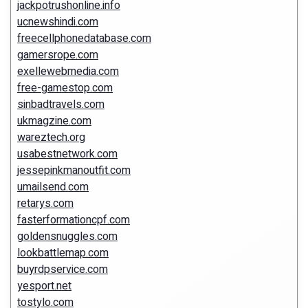
jackpotrushonline.info
ucnewshindi.com
freecellphonedatabase.com
gamersrope.com
exellewebmedia.com
free-gamestop.com
sinbadtravels.com
ukmagzine.com
wareztech.org
usabestnetwork.com
jessepinkmanoutfit.com
umailsend.com
retarys.com
fasterformationcpf.com
goldensnuggles.com
lookbattlemap.com
buyrdpservice.com
yesport.net
tostylo.com