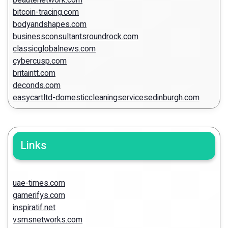
beautenetwork.com
bitcoin-tracing.com
bodyandshapes.com
businessconsultantsroundrock.com
classicglobalnews.com
cybercusp.com
britaintt.com
deconds.com
easycartltd-domesticcleaningservicesedinburgh.com
Links
uae-times.com
gamerifys.com
inspiratif.net
vsmsnetworks.com