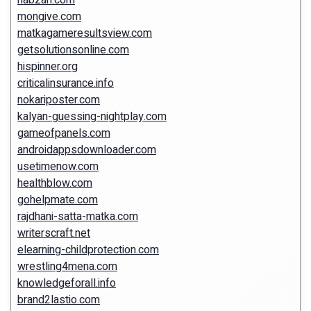
nabzah.com
mongive.com
matkagameresultsview.com
getsolutionsonline.com
hispinner.org
criticalinsurance.info
nokariposter.com
kalyan-guessing-nightplay.com
gameofpanels.com
androidappsdownloader.com
usetimenow.com
healthblow.com
gohelpmate.com
rajdhani-satta-matka.com
writerscraft.net
elearning-childprotection.com
wrestling4mena.com
knowledgeforall.info
brand2lastio.com