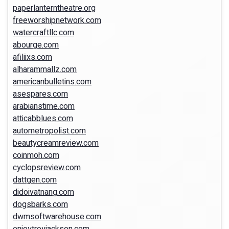
paperlanterntheatre.org
freeworshipnetwork.com
watercraftllc.com
abourge.com
afiliixs.com
alharammallz.com
americanbulletins.com
asespares.com
arabianstime.com
atticabblues.com
autometropolist.com
beautycreamreview.com
coinmoh.com
cyclopsreview.com
dattgen.com
didoivatnang.com
dogsbarks.com
dwmsoftwarehouse.com