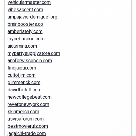
vehicularmaster.com
vibesaccent.com
ampajavierdemiguel.org
brainboosters.co
amberlately.com
joycebriscoe.com
aicarmina.com
mypartysupplystore.com
annforwisconsin.com
findjaipur.com
cultofjim.com
glimmerick.com
davidfollett.com
newcollegebeat.com
reverbnewyork.com
skinmerch.com
usvisaforum.com
bestmovierulz.com
jagalchi-trade.com