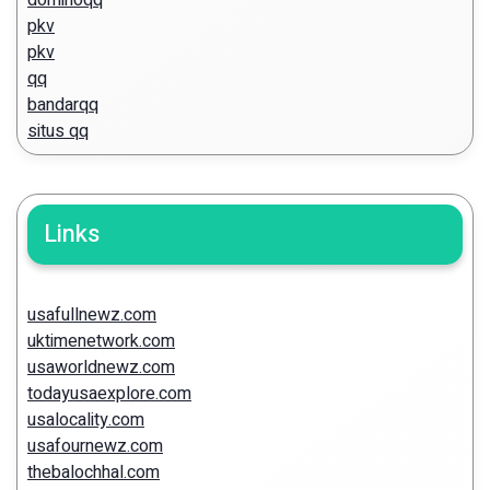
dominoqq
pkv
pkv
qq
bandarqq
situs qq
Links
usafullnewz.com
uktimenetwork.com
usaworldnewz.com
todayusaexplore.com
usalocality.com
usafournewz.com
thebalochhal.com