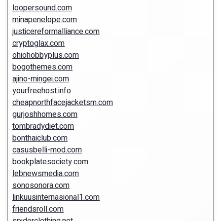
loopersound.com
minapenelope.com
justicereformalliance.com
cryptoglax.com
ohiohobbyplus.com
bogothemes.com
ajino-mingei.com
yourfreehost.info
cheapnorthfacejacketsm.com
gurjoshhomes.com
tombradydiet.com
bonthaiclub.com
casusbelli-mod.com
bookplatesociety.com
lebnewsmedia.com
sonosonora.com
linkuusinternasional1.com
friendsroll.com