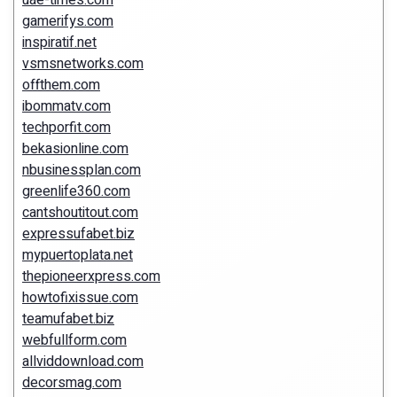
uae-times.com
gamerifys.com
inspiratif.net
vsmsnetworks.com
offthem.com
ibommatv.com
techporfit.com
bekasionline.com
nbusinessplan.com
greenlife360.com
cantshoutitout.com
expressufabet.biz
mypuertoplata.net
thepioneerxpress.com
howtofixissue.com
teamufabet.biz
webfullform.com
allviddownload.com
decorsmag.com