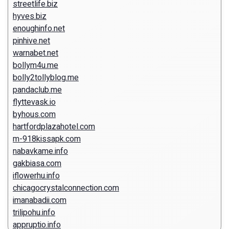
streetlife.biz
hyves.biz
enoughinfo.net
pinhive.net
warnabet.net
bollym4u.me
bolly2tollyblog.me
pandaclub.me
flyttevask.io
byhous.com
hartfordplazahotel.com
m-918kissapk.com
nabavkame.info
gakbiasa.com
iflowerhu.info
chicagocrystalconnection.com
imanabadii.com
trilipohu.info
appruptio.info