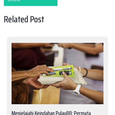
Related Post
Menjelajahi Keindahan Pulau88: Permata