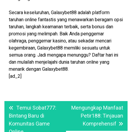
Secara keseluruhan, Galaxybet88 adalah platform
taruhan online fantastis yang menawarkan beragam opsi
taruhan, langkah keamanan terbaik, serta bonus dan
promosi yang melimpah. Baik Anda penggemar
olahraga, penggemar kasino, atau sekadar mencari
kegembiraan, Galaxybet88 memiliki sesuatu untuk
semua orang. Jadi mengapa menunggu? Daftar hari ini
dan mulailah menjelajahi dunia taruhan online yang
menarik dengan Galaxybet88.
[ad_2]
Post
Temui Sobat777:
Mengungkap Manfaat
navigation
Bintang Baru di
Petir188: Tinjauan
Komunitas Game
Komprehensif
Online