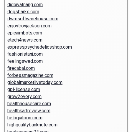
didoivatnang.com
dogsbarks.com
dwmsoftwarehouse.com
enjoytroyjackson.com
epicaimbots.com
etech4news.com
expresspsychedelicsshop.com
fashionistani.com
feelingswed.com
firecabal.com
forbessmagazine.com
globalmarketlivetoday.com
gpl-license.com
grow2every.com
healthhousecare.com
healthkartreview.com
helpquitporn.com
highqualitybanknote.com