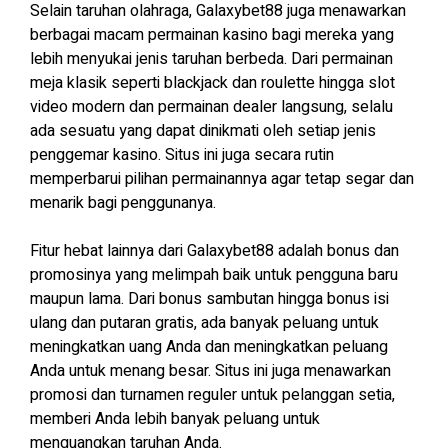
Selain taruhan olahraga, Galaxybet88 juga menawarkan
berbagai macam permainan kasino bagi mereka yang
lebih menyukai jenis taruhan berbeda. Dari permainan
meja klasik seperti blackjack dan roulette hingga slot
video modern dan permainan dealer langsung, selalu
ada sesuatu yang dapat dinikmati oleh setiap jenis
penggemar kasino. Situs ini juga secara rutin
memperbarui pilihan permainannya agar tetap segar dan
menarik bagi penggunanya.
Fitur hebat lainnya dari Galaxybet88 adalah bonus dan
promosinya yang melimpah baik untuk pengguna baru
maupun lama. Dari bonus sambutan hingga bonus isi
ulang dan putaran gratis, ada banyak peluang untuk
meningkatkan uang Anda dan meningkatkan peluang
Anda untuk menang besar. Situs ini juga menawarkan
promosi dan turnamen reguler untuk pelanggan setia,
memberi Anda lebih banyak peluang untuk
menguangkan taruhan Anda.