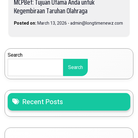
MCPBet: Tujuan Utama Anda untuk
Kegembiraan Taruhan Olahraga
Posted on:
March 13, 2026
-
admin@longtimenewz.com
Search
Search
Recent Posts