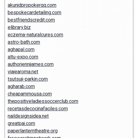
akunidpropokerqq.com
bespokecardetailing.com
bestfriendscredit.com
elibrary.biz
eczema-naturalcures.com
astro-bath.com
aghapal.com
altu-expo.com
authorjennijames.com
viajearoma.net
tsutsuji-parkin.com
agharab.com
cheapammousa.com
thepositiveladiessoccerclub.com
recetasdecocinafaciles.com
naildesignsidea.net
greatpai.com
paperlanterntheatre.org