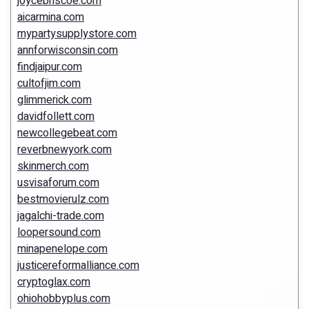
joycebriscoe.com
aicarmina.com
mypartysupplystore.com
annforwisconsin.com
findjaipur.com
cultofjim.com
glimmerick.com
davidfollett.com
newcollegebeat.com
reverbnewyork.com
skinmerch.com
usvisaforum.com
bestmovierulz.com
jagalchi-trade.com
loopersound.com
minapenelope.com
justicereformalliance.com
cryptoglax.com
ohiohobbyplus.com