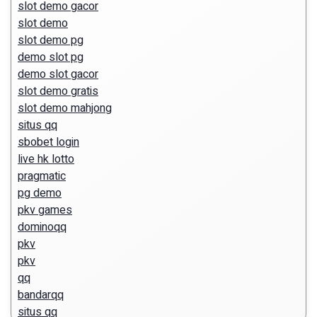
slot demo gacor
slot demo
slot demo pg
demo slot pg
demo slot gacor
slot demo gratis
slot demo mahjong
situs qq
sbobet login
live hk lotto
pragmatic
pg demo
pkv games
dominoqq
pkv
pkv
qq
bandarqq
situs qq