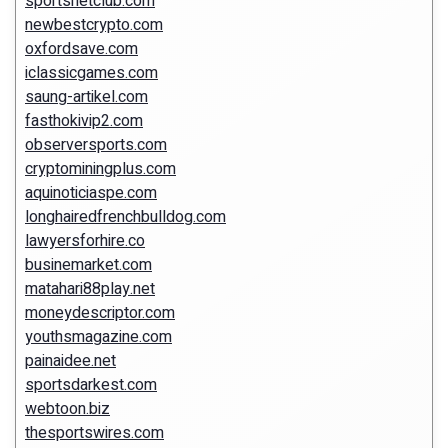
sportsnetclub.com
newbestcrypto.com
oxfordsave.com
iclassicgames.com
saung-artikel.com
fasthokivip2.com
observersports.com
cryptominingplus.com
aquinoticiaspe.com
longhairedfrenchbulldog.com
lawyersforhire.co
businemarket.com
matahari88play.net
moneydescriptor.com
youthsmagazine.com
painaidee.net
sportsdarkest.com
webtoon.biz
thesportswires.com