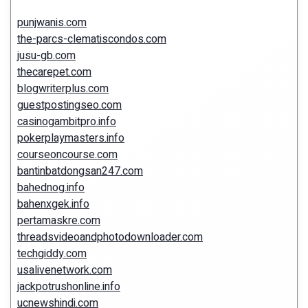
punjwanis.com
the-parcs-clematiscondos.com
jusu-gb.com
thecarepet.com
blogwriterplus.com
guestpostingseo.com
casinogambitpro.info
pokerplaymasters.info
courseoncourse.com
bantinbatdongsan247.com
bahednog.info
bahenxgek.info
pertamaskre.com
threadsvideoandphotodownloader.com
techgiddy.com
usalivenetwork.com
jackpotrushonline.info
ucnewshindi.com