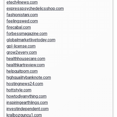
etech4news.com
expresspsychedelicsshop.com
fashionistani.com
feelingswed.com
firecabal.com
forbessmagazine.com
globalmarketlivetoday.com
gpl-license.com
grow2every.com
healthhousecare.com
healthkartreview.com
helpquitporn.com
highqualitybanknote.com
hostingnews24.com
hottstyle.com
howtodiyanything.com
inspiringearthlings.com
investindependent.com
kralbozguncu1.com