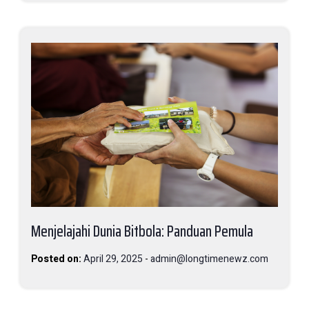
Menjelajahi Dunia Bitbola: Panduan Pemula
Posted on:
April 29, 2025
-
admin@longtimenewz.com