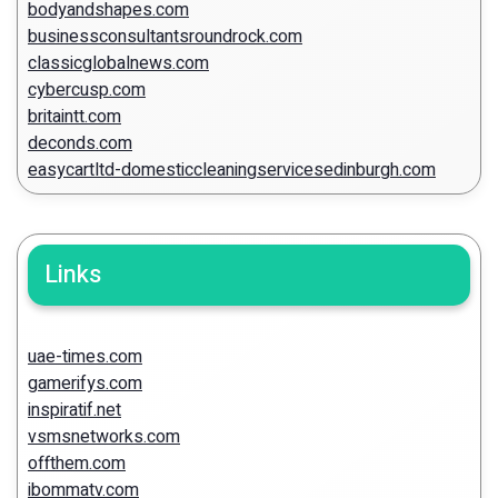
bodyandshapes.com
businessconsultantsroundrock.com
classicglobalnews.com
cybercusp.com
britaintt.com
deconds.com
easycartltd-domesticcleaningservicesedinburgh.com
Links
uae-times.com
gamerifys.com
inspiratif.net
vsmsnetworks.com
offthem.com
ibommatv.com