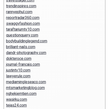
travelstager.com
trendinspires.com
rannyephul.com
reportradar360.com
swaggyfashion.com
taraftariumtv10.com
questionquery.com
bodybuildinglegend.com
brilliant-nails.com
dandr-photography.com
dokteroce.com
journal-francais.com
justintv10.com
lawyerule.com
mediamingleseaco.com
mtsmarketingblog.com
nghekiemtien.com
wasirku.com
tejas24.com