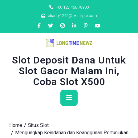
Skip
+00 123 456 78900
to
charity1245@example.com
content
Slot Deposit Dana Untuk
Slot Gacor Malam Ini,
Coba Slot X500
Primary
Menu
Home
Situs Slot
Mengungkap Keindahan dan Keanggunan Pertunjukan