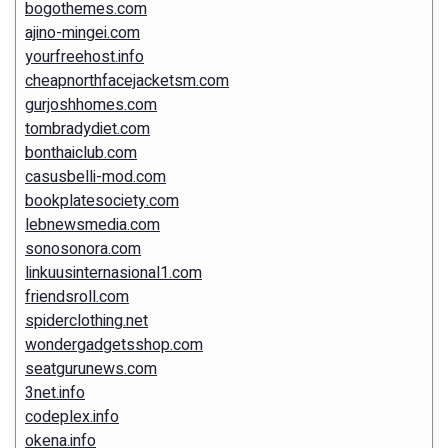
bogothemes.com
ajino-mingei.com
yourfreehost.info
cheapnorthfacejacketsm.com
gurjoshhomes.com
tombradydiet.com
bonthaiclub.com
casusbelli-mod.com
bookplatesociety.com
lebnewsmedia.com
sonosonora.com
linkuusinternasional1.com
friendsroll.com
spiderclothing.net
wondergadgetsshop.com
seatgurunews.com
3net.info
codeplex.info
okena.info