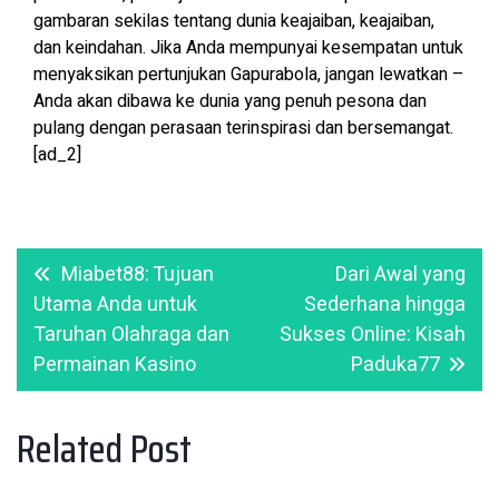
gambaran sekilas tentang dunia keajaiban, keajaiban,
dan keindahan. Jika Anda mempunyai kesempatan untuk
menyaksikan pertunjukan Gapurabola, jangan lewatkan –
Anda akan dibawa ke dunia yang penuh pesona dan
pulang dengan perasaan terinspirasi dan bersemangat.
[ad_2]
Post
Miabet88: Tujuan
Dari Awal yang
navigation
Utama Anda untuk
Sederhana hingga
Taruhan Olahraga dan
Sukses Online: Kisah
Permainan Kasino
Paduka77
Related Post