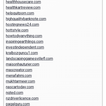
healthhousecare.com
healthkartreview.com
helpquitporn.com
highqualitybanknote.com
hostingnews24.com
hottstyle.com
howtodiyanything.com
inspiringearthlings.com
investindependent.com
kralbozguncu1.com
landscapinggainesvillefl.com
maisonhauturier.com
mascreator.com
menafahmi.com
mukhtarmeer.com
nascartoday.com
nqted.com
nzdriverlicence.com
pagalguru.com