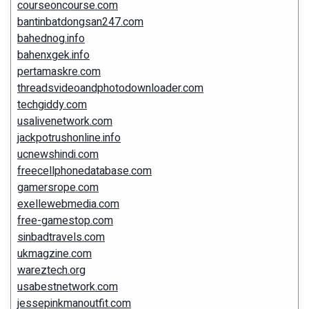
courseoncourse.com
bantinbatdongsan247.com
bahednog.info
bahenxgek.info
pertamaskre.com
threadsvideoandphotodownloader.com
techgiddy.com
usalivenetwork.com
jackpotrushonline.info
ucnewshindi.com
freecellphonedatabase.com
gamersrope.com
exellewebmedia.com
free-gamestop.com
sinbadtravels.com
ukmagzine.com
wareztech.org
usabestnetwork.com
jessepinkmanoutfit.com