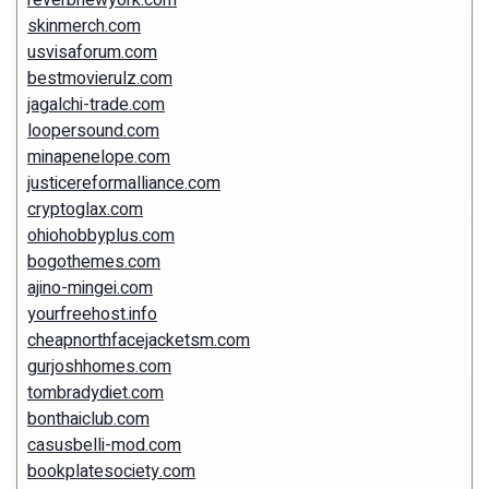
reverbnewyork.com
skinmerch.com
usvisaforum.com
bestmovierulz.com
jagalchi-trade.com
loopersound.com
minapenelope.com
justicereformalliance.com
cryptoglax.com
ohiohobbyplus.com
bogothemes.com
ajino-mingei.com
yourfreehost.info
cheapnorthfacejacketsm.com
gurjoshhomes.com
tombradydiet.com
bonthaiclub.com
casusbelli-mod.com
bookplatesociety.com