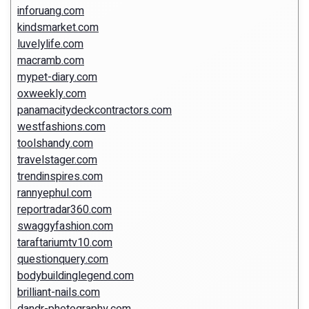
inforuang.com
kindsmarket.com
luvelylife.com
macramb.com
mypet-diary.com
oxweekly.com
panamacitydeckcontractors.com
westfashions.com
toolshandy.com
travelstager.com
trendinspires.com
rannyephul.com
reportradar360.com
swaggyfashion.com
taraftariumtv10.com
questionquery.com
bodybuildinglegend.com
brilliant-nails.com