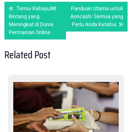
Post
Temui Rahayu88:
Panduan Utama untuk
navigation
Bintang yang
Aoncash: Semua yang
Meningkat di Dunia
Perlu Anda Ketahui
Permainan Online
Related Post