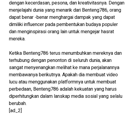
dengan kecerdasan, pesona, dan kreativitasnya. Dengan
menjelajahi dunia yang menarik dari Benteng786, orang
dapat benar -benar menghargai dampak yang dapat
dimiliki influencer pada pembentukan budaya populer
dan menginspirasi orang lain untuk mengejar hasrat
mereka.
Ketika Benteng786 terus menumbuhkan mereknya dan
terhubung dengan penonton di seluruh dunia, akan
sangat menyenangkan melihat ke mana perjalanannya
membawanya berikutnya. Apakah dia membuat video
lucu atau menggunakan platformnya untuk membuat
perbedaan, Benteng786 adalah kekuatan yang harus
diperhitungkan dalam lanskap media sosial yang selalu
berubah.
[ad_2]