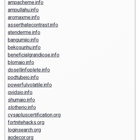
ampacheme.info
ampullahu.info
aromaxme.info
asserthatecontrast.info
atenderme.info
bangumiio.info
bekosunhu.info
beneficialgrandiose.info
blomaio.info
dosellinfoplete.info
podtubeio.info
powerfulvolatile.info
qvidsio.info
shumaio.info
slotherio.info
cysapluscertification.org
fortnitehacks.org
loginsearch.org
aodecor.org