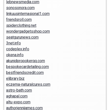
lebnewsmedia.com
sonosonora.com
linkuusinternasional1.com
friendsroll.com
spiderclothing.net
wondergadgetsshop.com
seatgurunews.com
3net.info
codeplex.info
okena.info
akunidpropokerqq.com
bespokecardetailing.com
bestfriendscredit.com
elibrary.biz
eczema-naturalcures.com
astro-bath.com
aghapal.com
altu-expo.com
authorjennijames.com