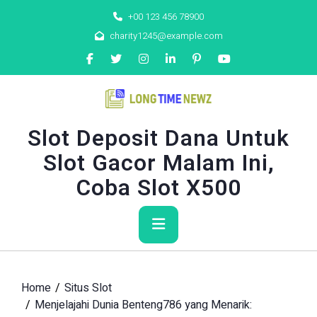
Skip
+00 123 456 78900
to
charity1245@example.com
content
Slot Deposit Dana Untuk
Slot Gacor Malam Ini,
Coba Slot X500
Primary
Menu
Home
Situs Slot
Menjelajahi Dunia Benteng786 yang Menarik: