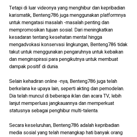
Tetapi di luar videonya yang menghibur dan kepribadian
karismatik, Benteng786 juga menggunakan platformnya
untuk mengatasi masalah -masalah penting dan
mempromosikan tujuan sosial. Dari meningkatkan
kesadaran tentang kesehatan mental hingga
mengadvokasi konservasi lingkungan, Benteng786 tidak
takut untuk menggunakan pengaruhnya untuk kebaikan
dan menginspirasi para pengikutnya untuk membuat
dampak positif di dunia.
Selain kehadiran online -nya, Benteng786 juga telah
berkelana ke upaya lain, seperti akting dan pemodelan.
Dia telah muncul di beberapa iklan dan acara TV, lebih
lanjut memperluas jangkauannya dan memperkuat
statusnya sebagai penghibur multi-talenta.
Secara keseluruhan, Benteng786 adalah kepribadian
media sosial yang telah menangkap hati banyak orang