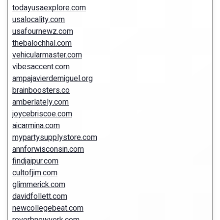
todayusaexplore.com
usalocality.com
usafournewz.com
thebalochhal.com
vehicularmaster.com
vibesaccent.com
ampajavierdemiguel.org
brainboosters.co
amberlately.com
joycebriscoe.com
aicarmina.com
mypartysupplystore.com
annforwisconsin.com
findjaipur.com
cultofjim.com
glimmerick.com
davidfollett.com
newcollegebeat.com