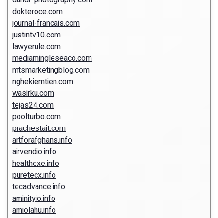
dandr-photography.com
dokteroce.com
journal-francais.com
justintv10.com
lawyerule.com
mediamingleseaco.com
mtsmarketingblog.com
nghekiemtien.com
wasirku.com
tejas24.com
poolturbo.com
prachestait.com
artforafghans.info
airvendio.info
healthexe.info
puretecx.info
tecadvance.info
aminityio.info
amiolahu.info