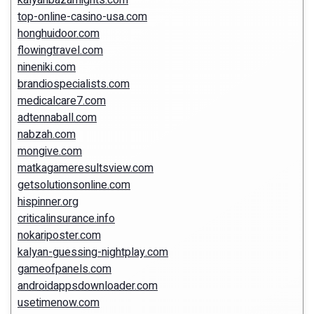
kalyanbazarnights.com
top-online-casino-usa.com
honghuidoor.com
flowingtravel.com
nineniki.com
brandiospecialists.com
medicalcare7.com
adtennaball.com
nabzah.com
mongive.com
matkagameresultsview.com
getsolutionsonline.com
hispinner.org
criticalinsurance.info
nokariposter.com
kalyan-guessing-nightplay.com
gameofpanels.com
androidappsdownloader.com
usetimenow.com