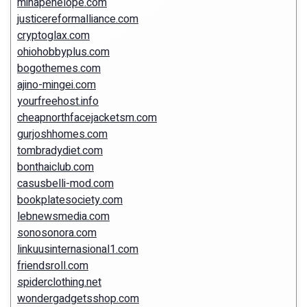
minapenelope.com
justicereformalliance.com
cryptoglax.com
ohiohobbyplus.com
bogothemes.com
ajino-mingei.com
yourfreehost.info
cheapnorthfacejacketsm.com
gurjoshhomes.com
tombradydiet.com
bonthaiclub.com
casusbelli-mod.com
bookplatesociety.com
lebnewsmedia.com
sonosonora.com
linkuusinternasional1.com
friendsroll.com
spiderclothing.net
wondergadgetsshop.com