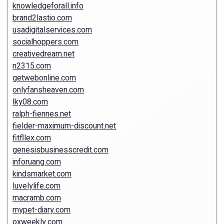
knowledgeforall.info
brand2lastio.com
usadigitalservices.com
socialhoppers.com
creativedream.net
n2315.com
getwebonline.com
onlyfansheaven.com
lky08.com
ralph-fiennes.net
fielder-maximum-discount.net
fitfllex.com
genesisbusinesscredit.com
inforuang.com
kindsmarket.com
luvelylife.com
macramb.com
mypet-diary.com
oxweekly.com