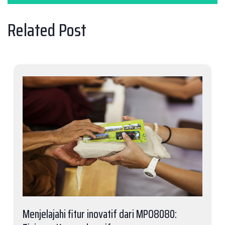
Related Post
Menjelajahi fitur inovatif dari MPO8080: