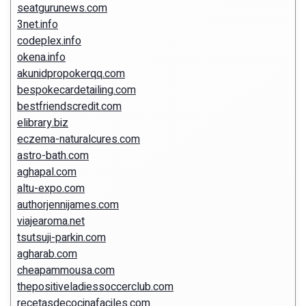
seatgurunews.com
3net.info
codeplex.info
okena.info
akunidpropokerqq.com
bespokecardetailing.com
bestfriendscredit.com
elibrary.biz
eczema-naturalcures.com
astro-bath.com
aghapal.com
altu-expo.com
authorjennijames.com
viajearoma.net
tsutsuji-parkin.com
agharab.com
cheapammousa.com
thepositiveladiessoccerclub.com
recetasdecocinafaciles.com