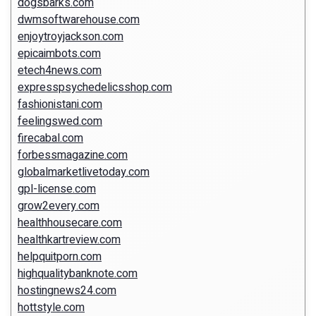
dogsbarks.com
dwmsoftwarehouse.com
enjoytroyjackson.com
epicaimbots.com
etech4news.com
expresspsychedelicsshop.com
fashionistani.com
feelingswed.com
firecabal.com
forbessmagazine.com
globalmarketlivetoday.com
gpl-license.com
grow2every.com
healthhousecare.com
healthkartreview.com
helpquitporn.com
highqualitybanknote.com
hostingnews24.com
hottstyle.com