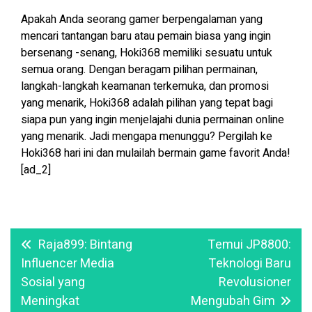
Apakah Anda seorang gamer berpengalaman yang
mencari tantangan baru atau pemain biasa yang ingin
bersenang -senang, Hoki368 memiliki sesuatu untuk
semua orang. Dengan beragam pilihan permainan,
langkah-langkah keamanan terkemuka, dan promosi
yang menarik, Hoki368 adalah pilihan yang tepat bagi
siapa pun yang ingin menjelajahi dunia permainan online
yang menarik. Jadi mengapa menunggu? Pergilah ke
Hoki368 hari ini dan mulailah bermain game favorit Anda!
[ad_2]
Post
Raja899: Bintang
Temui JP8800:
navigation
Influencer Media
Teknologi Baru
Sosial yang
Revolusioner
Meningkat
Mengubah Gim