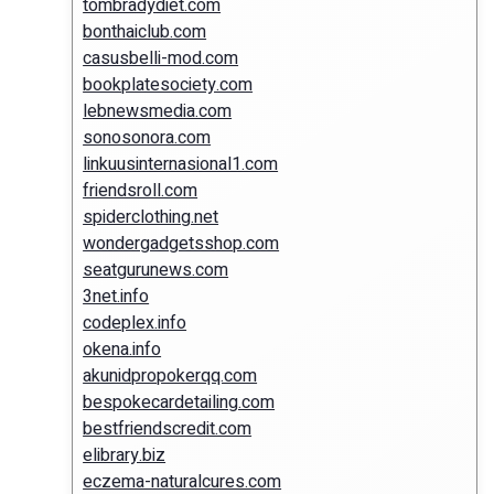
tombradydiet.com
bonthaiclub.com
casusbelli-mod.com
bookplatesociety.com
lebnewsmedia.com
sonosonora.com
linkuusinternasional1.com
friendsroll.com
spiderclothing.net
wondergadgetsshop.com
seatgurunews.com
3net.info
codeplex.info
okena.info
akunidpropokerqq.com
bespokecardetailing.com
bestfriendscredit.com
elibrary.biz
eczema-naturalcures.com