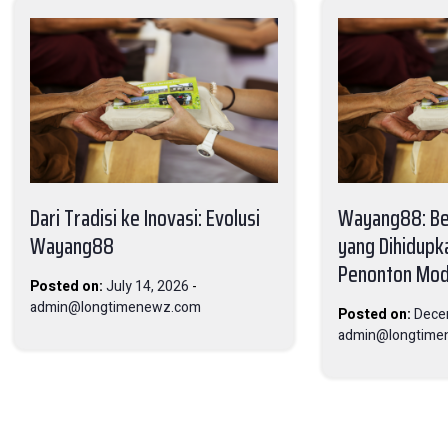
Dari Tradisi ke Inovasi: Evolusi
Wayang88: Be
Wayang88
yang Dihidupk
Penonton Mo
Posted on:
July 14, 2026
-
admin@longtimenewz.com
Posted on:
Dece
admin@longtime