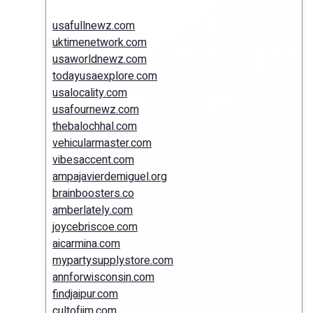
usafullnewz.com
uktimenetwork.com
usaworldnewz.com
todayusaexplore.com
usalocality.com
usafournewz.com
thebalochhal.com
vehicularmaster.com
vibesaccent.com
ampajavierdemiguel.org
brainboosters.co
amberlately.com
joycebriscoe.com
aicarmina.com
mypartysupplystore.com
annforwisconsin.com
findjaipur.com
cultofjim.com