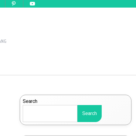
ANG
Search
Search