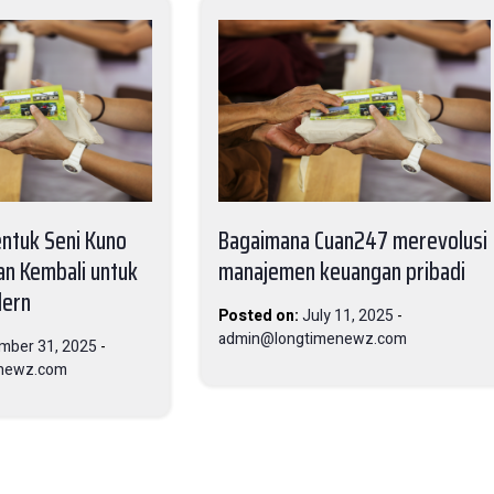
ntuk Seni Kuno
Bagaimana Cuan247 merevolusi
an Kembali untuk
manajemen keuangan pribadi
dern
Posted on:
July 11, 2025
-
admin@longtimenewz.com
mber 31, 2025
-
newz.com