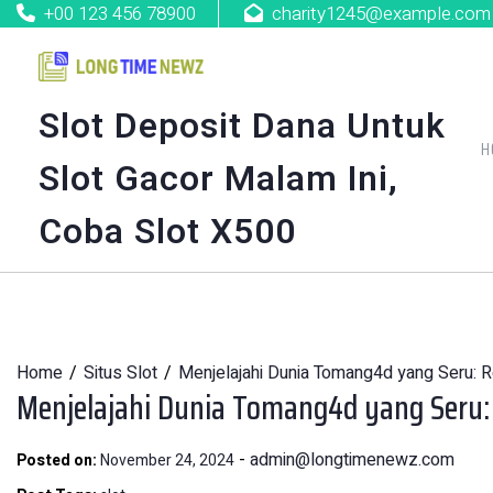
Skip
+00 123 456 78900
charity1245@example.com
to
content
Slot Deposit Dana Untuk
H
Slot Gacor Malam Ini,
Coba Slot X500
Home
Situs Slot
Menjelajahi Dunia Tomang4d yang Seru: 
Menjelajahi Dunia Tomang4d yang Seru:
-
admin@longtimenewz.com
Posted on:
November 24, 2024