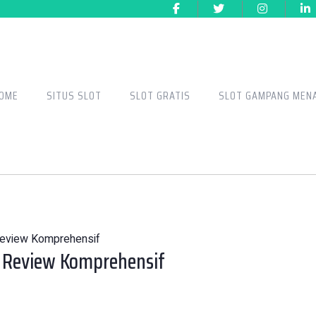
OME
SITUS SLOT
SLOT GRATIS
SLOT GAMPANG MEN
Review Komprehensif
 Review Komprehensif