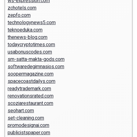
ws-expression.com
zchotels.com
zepfo.com
technologynews5.com
teknoeduka.com
thenews-blog.com
todaycryptotimes.com
usabonuscodes.com
sm-satta-makta-gods.com
softwaredegimnasios.com
soopermagazine.com
spacecoastdailys.com
readytrademark.com
renovationsrated.com
scoziarestaurant.com
seohart.com
set-cleaning.com
promodesignai.com
publicistspaper.com