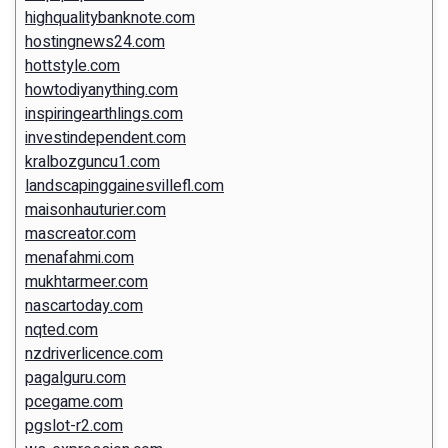
highqualitybanknote.com
hostingnews24.com
hottstyle.com
howtodiyanything.com
inspiringearthlings.com
investindependent.com
kralbozguncu1.com
landscapinggainesvillefl.com
maisonhauturier.com
mascreator.com
menafahmi.com
mukhtarmeer.com
nascartoday.com
nqted.com
nzdriverlicence.com
pagalguru.com
pcegame.com
pgslot-r2.com