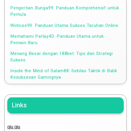
Pengertian Bunga99: Panduan Komprehensif untuk
Pemula
Winlose99: Panduan Utama Sukses Taruhan Online
Memahami Parlay4D: Panduan Utama untuk
Pemain Baru
Menang Besar dengan 188bet: Tips dan Strategi
Sukses
Inside the Mind of Salam88: Sekilas Taktik di Balik
Kesuksesan Gamingnya
Links
qiu qiu