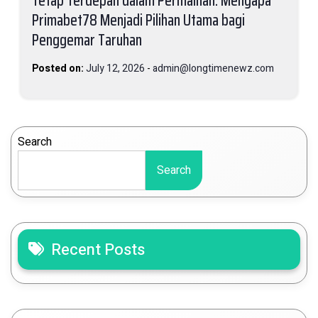
Tetap Terdepan dalam Permainan: Mengapa
Primabet78 Menjadi Pilihan Utama bagi
Penggemar Taruhan
Posted on:
July 12, 2026
-
admin@longtimenewz.com
Search
Search
Recent Posts