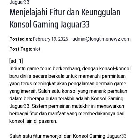
Jaguar33
Menjelajahi Fitur dan Keunggulan
Konsol Gaming Jaguar33
-
admin@longtimenewz.com
Posted on:
February 19, 2026
Post Tags:
slot
[ad_1]
Industri game terus berkembang, dengan konsol-konsol
baru dirilis secara berkala untuk memenuhi permintaan
yang terus meningkat akan pengalaman bermain game
yang imersif. Salah satu konsol yang menarik perhatian
dalam beberapa bulan terakhir adalah Konsol Gaming
Jaguar33. Sistem permainan mutakhir ini menawarkan
berbagai fitur dan manfaat yang membedakannya dari
konsol lain di pasaran.
Salah satu fitur menonjol dari Konsol Gaming Jaguar33