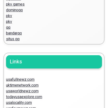
pkv games
dominoqq
pkv
pkv
qq
bandarqq
situs qq
Links
usafullnewz.com
uktimenetwork.com
usaworldnewz.com
todayusaexplore.com
usalocality.com