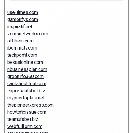
uae-times.com
gamerifys.com
inspiratif.net
vsmsnetworks.com
offthem.com
ibommatv.com
techporfit.com
bekasionline.com
nbusinessplan.com
greenlife360.com
cantshoutitout.com
expressufabet.biz
mypuertoplata.net
thepioneerxpress.com
howtofixissue.com
teamufabet.biz
webfullform.com