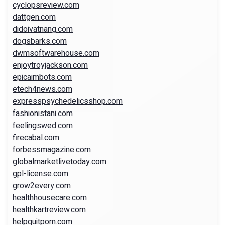
cyclopsreview.com
dattgen.com
didoivatnang.com
dogsbarks.com
dwmsoftwarehouse.com
enjoytroyjackson.com
epicaimbots.com
etech4news.com
expresspsychedelicsshop.com
fashionistani.com
feelingswed.com
firecabal.com
forbessmagazine.com
globalmarketlivetoday.com
gpl-license.com
grow2every.com
healthhousecare.com
healthkartreview.com
helpquitporn.com