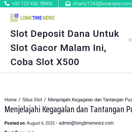
Skip
+00 123 456 78900
charity1245@example.com
to
content
Slot Deposit Dana Untuk
H
Slot Gacor Malam Ini,
Coba Slot X500
Home
Situs Slot
Menjelajahi Kegagalan dan Tantangan Pu
Menjelajahi Kegagalan dan Tantangan P
-
admin@longtimenewz.com
Posted on:
August 6, 2025