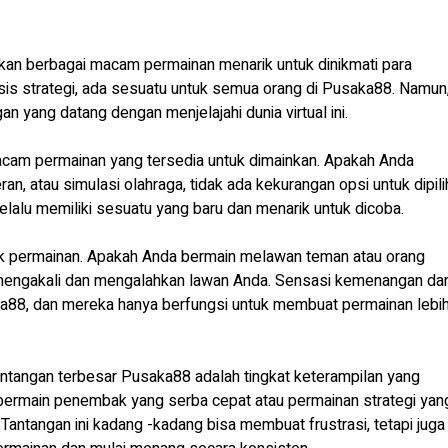
an berbagai macam permainan menarik untuk dinikmati para
sis strategi, ada sesuatu untuk semua orang di Pusaka88. Namun
n yang datang dengan menjelajahi dunia virtual ini.
acam permainan yang tersedia untuk dimainkan. Apakah Anda
 atau simulasi olahraga, tidak ada kekurangan opsi untuk dipili
lalu memiliki sesuatu yang baru dan menarik untuk dicoba.
yak permainan. Apakah Anda bermain melawan teman atau orang
ri mengakali dan mengalahkan lawan Anda. Sensasi kemenangan da
ka88, dan mereka hanya berfungsi untuk membuat permainan lebi
tantangan terbesar Pusaka88 adalah tingkat keterampilan yang
 bermain penembak yang serba cepat atau permainan strategi yan
 Tantangan ini kadang -kadang bisa membuat frustrasi, tetapi juga