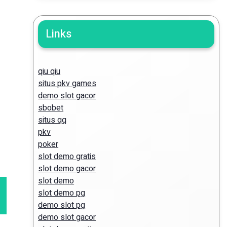
Links
qiu qiu
situs pkv games
demo slot gacor
sbobet
situs qq
pkv
poker
slot demo gratis
slot demo gacor
slot demo
slot demo pg
demo slot pg
demo slot gacor