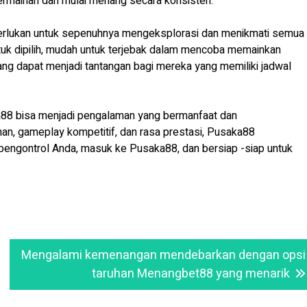
rmainan dan mulai menang secara konsisten.
perlukan untuk sepenuhnya mengeksplorasi dan menikmati semua
tuk dipilih, mudah untuk terjebak dalam mencoba memainkan
ng dapat menjadi tantangan bagi mereka yang memiliki jadwal
ka88 bisa menjadi pengalaman yang bermanfaat dan
, gameplay kompetitif, dan rasa prestasi, Pusaka88
 pengontrol Anda, masuk ke Pusaka88, dan bersiap -siap untuk
Mengalami kemenangan mendebarkan dengan opsi
taruhan Menangbet88 yang menarik