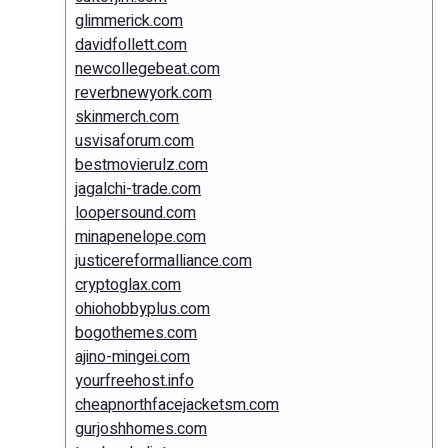
glimmerick.com
davidfollett.com
newcollegebeat.com
reverbnewyork.com
skinmerch.com
usvisaforum.com
bestmovierulz.com
jagalchi-trade.com
loopersound.com
minapenelope.com
justicereformalliance.com
cryptoglax.com
ohiohobbyplus.com
bogothemes.com
ajino-mingei.com
yourfreehost.info
cheapnorthfacejacketsm.com
gurjoshhomes.com