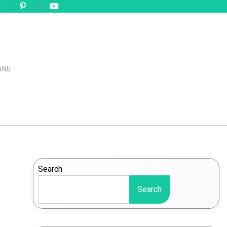
ANG
Search
Search