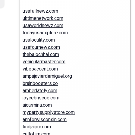
usafullnewz.com
uktimenetwork.com
usaworldnewz.com
todayusaexplore.com
usalocality.com
usafournewz.com
thebalochhal.com
vehicularmaster.com
vibesaccent.com
ampajavierdemiguel.org
brainboosters.co
amberlately.com
joycebriscoe.com
aicarmina.com
mypartysupplystore.com
annforwisconsin.com
findjaipur.com
cultofjim.com