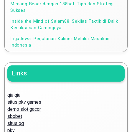
Menang Besar dengan 188bet: Tips dan Strategi
Sukses
Inside the Mind of Salam88: Sekilas Taktik di Balik
Kesuksesan Gamingnya
Ligadewa: Perjalanan Kuliner Melalui Masakan
Indonesia
Links
qiu qiu
situs pkv games
demo slot gacor
sbobet
situs qq
pkv