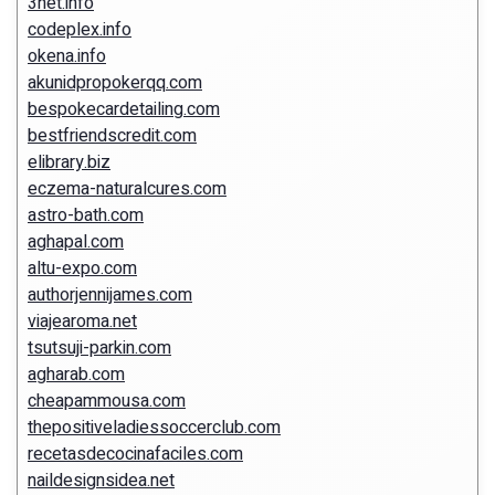
3net.info
codeplex.info
okena.info
akunidpropokerqq.com
bespokecardetailing.com
bestfriendscredit.com
elibrary.biz
eczema-naturalcures.com
astro-bath.com
aghapal.com
altu-expo.com
authorjennijames.com
viajearoma.net
tsutsuji-parkin.com
agharab.com
cheapammousa.com
thepositiveladiessoccerclub.com
recetasdecocinafaciles.com
naildesignsidea.net