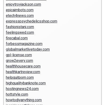
enjoytroyjackson.com
epicaimbots.com
etech4news.com
expresspsychedelicsshop.com
fashionistani.com
feelingswed.com
firecabal.com
forbessmagazine.com
globalmarketlivetoday.com
gpl-license.com
grow2every.com
healthhousecare.com
healthkartreview.com
helpquitporn.com
highqualitybanknote.com
hostingnews24.com
hottstyle.com
howtodiyanything.com