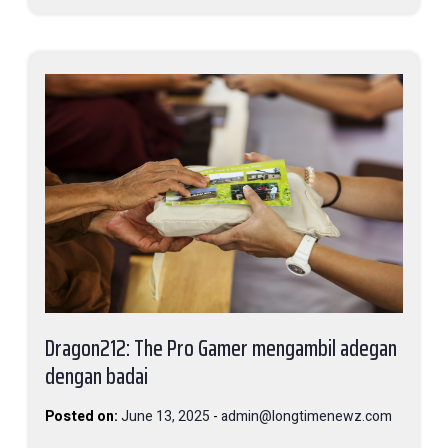
Dragon212: The Pro Gamer mengambil adegan
dengan badai
Posted on:
June 13, 2025
-
admin@longtimenewz.com