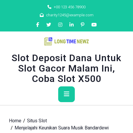
Skip
+00 123 456 78900
to
charity1245@example.com
content
Slot Deposit Dana Untuk
Slot Gacor Malam Ini,
Coba Slot X500
Primary
Menu
Home
Situs Slot
Menjelajahi Keunikan Suara Musik Bandardewi