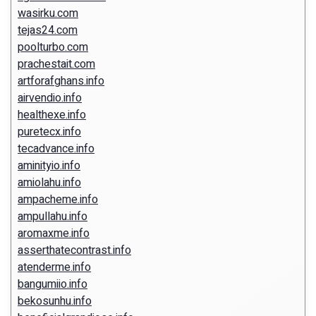
wasirku.com
tejas24.com
poolturbo.com
prachestait.com
artforafghans.info
airvendio.info
healthexe.info
puretecx.info
tecadvance.info
aminityio.info
amiolahu.info
ampacheme.info
ampullahu.info
aromaxme.info
asserthatecontrast.info
atenderme.info
bangumiio.info
bekosunhu.info