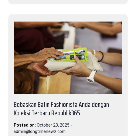
Bebaskan Batin Fashionista Anda dengan
Koleksi Terbaru Republik365
Posted on:
October 23, 2025
-
admin@longtimenewz.com