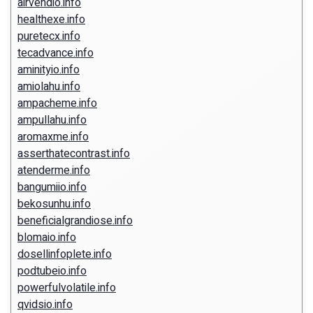
airvendio.info
healthexe.info
puretecx.info
tecadvance.info
aminityio.info
amiolahu.info
ampacheme.info
ampullahu.info
aromaxme.info
asserthatecontrast.info
atenderme.info
bangumiio.info
bekosunhu.info
beneficialgrandiose.info
blomaio.info
dosellinfoplete.info
podtubeio.info
powerfulvolatile.info
qvidsio.info