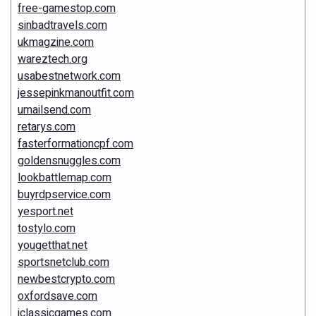
free-gamestop.com
sinbadtravels.com
ukmagzine.com
wareztech.org
usabestnetwork.com
jessepinkmanoutfit.com
umailsend.com
retarys.com
fasterformationcpf.com
goldensnuggles.com
lookbattlemap.com
buyrdpservice.com
yesport.net
tostylo.com
yougetthat.net
sportsnetclub.com
newbestcrypto.com
oxfordsave.com
iclassicgames.com