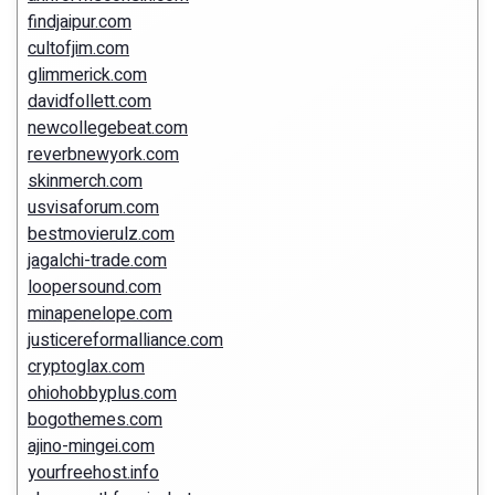
findjaipur.com
cultofjim.com
glimmerick.com
davidfollett.com
newcollegebeat.com
reverbnewyork.com
skinmerch.com
usvisaforum.com
bestmovierulz.com
jagalchi-trade.com
loopersound.com
minapenelope.com
justicereformalliance.com
cryptoglax.com
ohiohobbyplus.com
bogothemes.com
ajino-mingei.com
yourfreehost.info