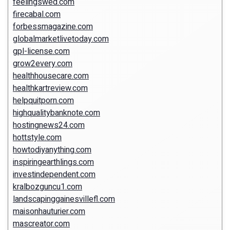
feelingswed.com
firecabal.com
forbessmagazine.com
globalmarketlivetoday.com
gpl-license.com
grow2every.com
healthhousecare.com
healthkartreview.com
helpquitporn.com
highqualitybanknote.com
hostingnews24.com
hottstyle.com
howtodiyanything.com
inspiringearthlings.com
investindependent.com
kralbozguncu1.com
landscapinggainesvillefl.com
maisonhauturier.com
mascreator.com