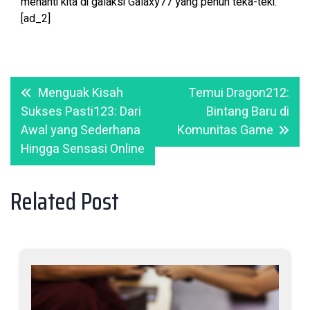
menanti kita di galaksi Galaxy77 yang penuh teka-teki.
[ad_2]
Post
Menguak Kisah
Temui Dragon212:
navigation
Sukses Pasti123: Dari
Bintang Baru di
Awal yang Sederhana
Komunitas Game
Hingga Sensasi Online
Related Post