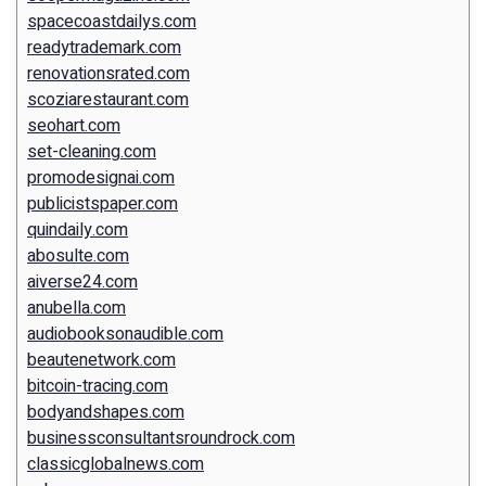
spacecoastdailys.com
readytrademark.com
renovationsrated.com
scoziarestaurant.com
seohart.com
set-cleaning.com
promodesignai.com
publicistspaper.com
quindaily.com
abosulte.com
aiverse24.com
anubella.com
audiobooksonaudible.com
beautenetwork.com
bitcoin-tracing.com
bodyandshapes.com
businessconsultantsroundrock.com
classicglobalnews.com