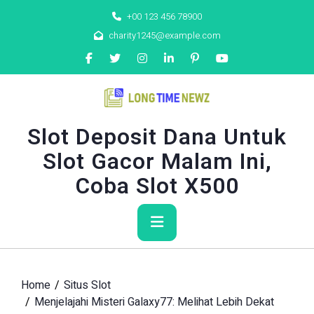
Skip
+00 123 456 78900
to
charity1245@example.com
content
Slot Deposit Dana Untuk
Slot Gacor Malam Ini,
Coba Slot X500
Primary
Menu
Home
Situs Slot
Menjelajahi Misteri Galaxy77: Melihat Lebih Dekat