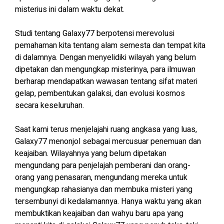
misterius ini dalam waktu dekat.
Studi tentang Galaxy77 berpotensi merevolusi
pemahaman kita tentang alam semesta dan tempat kita
di dalamnya. Dengan menyelidiki wilayah yang belum
dipetakan dan mengungkap misterinya, para ilmuwan
berharap mendapatkan wawasan tentang sifat materi
gelap, pembentukan galaksi, dan evolusi kosmos
secara keseluruhan.
Saat kami terus menjelajahi ruang angkasa yang luas,
Galaxy77 menonjol sebagai mercusuar penemuan dan
keajaiban. Wilayahnya yang belum dipetakan
mengundang para penjelajah pemberani dan orang-
orang yang penasaran, mengundang mereka untuk
mengungkap rahasianya dan membuka misteri yang
tersembunyi di kedalamannya. Hanya waktu yang akan
membuktikan keajaiban dan wahyu baru apa yang