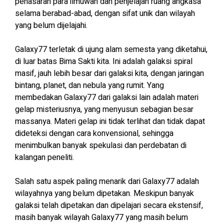
penasaran para ilmuwan dan penjelajah ruang angkasa
selama berabad-abad, dengan sifat unik dan wilayah
yang belum dijelajahi.
Galaxy77 terletak di ujung alam semesta yang diketahui,
di luar batas Bima Sakti kita. Ini adalah galaksi spiral
masif, jauh lebih besar dari galaksi kita, dengan jaringan
bintang, planet, dan nebula yang rumit. Yang
membedakan Galaxy77 dari galaksi lain adalah materi
gelap misteriusnya, yang menyusun sebagian besar
massanya. Materi gelap ini tidak terlihat dan tidak dapat
dideteksi dengan cara konvensional, sehingga
menimbulkan banyak spekulasi dan perdebatan di
kalangan peneliti.
Salah satu aspek paling menarik dari Galaxy77 adalah
wilayahnya yang belum dipetakan. Meskipun banyak
galaksi telah dipetakan dan dipelajari secara ekstensif,
masih banyak wilayah Galaxy77 yang masih belum