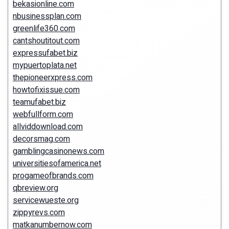
bekasionline.com
nbusinessplan.com
greenlife360.com
cantshoutitout.com
expressufabet.biz
mypuertoplata.net
thepioneerxpress.com
howtofixissue.com
teamufabet.biz
webfullform.com
allviddownload.com
decorsmag.com
gamblingcasinonews.com
universitiesofamerica.net
progameofbrands.com
qbreview.org
servicewueste.org
zippyrevs.com
matkanumbernow.com