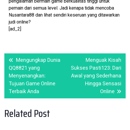
pengalaman bermain game berkualitas tinggi untuk
pemain dari semua level. Jadi kenapa tidak mencoba
Nusantara88 dan lihat sendiri keseruan yang ditawarkan
judi online?
[ad_2]
Post
Mengungkap Dunia
Menguak Kisah
navigation
QQ8821 yang
Sukses Pasti123: Dari
Menyenangkan:
Awal yang Sederhana
Tujuan Game Online
Hingga Sensasi
Terbaik Anda
Online
Related Post