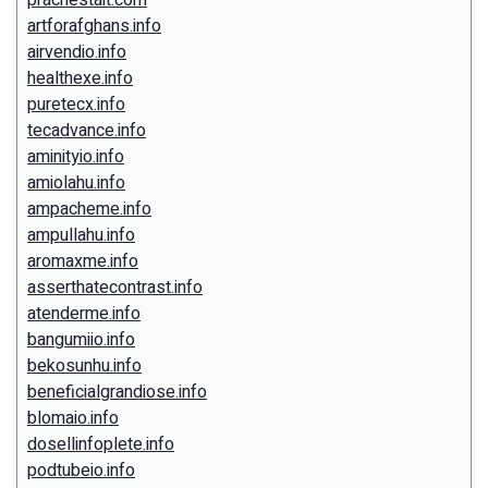
prachestait.com
artforafghans.info
airvendio.info
healthexe.info
puretecx.info
tecadvance.info
aminityio.info
amiolahu.info
ampacheme.info
ampullahu.info
aromaxme.info
asserthatecontrast.info
atenderme.info
bangumiio.info
bekosunhu.info
beneficialgrandiose.info
blomaio.info
dosellinfoplete.info
podtubeio.info