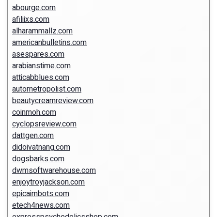
abourge.com
afiliixs.com
alharammallz.com
americanbulletins.com
asespares.com
arabianstime.com
atticabblues.com
autometropolist.com
beautycreamreview.com
coinmoh.com
cyclopsreview.com
dattgen.com
didoivatnang.com
dogsbarks.com
dwmsoftwarehouse.com
enjoytroyjackson.com
epicaimbots.com
etech4news.com