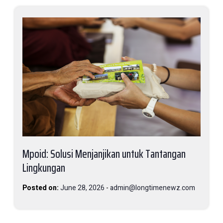
Mpoid: Solusi Menjanjikan untuk Tantangan
Lingkungan
Posted on:
June 28, 2026
-
admin@longtimenewz.com