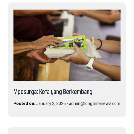
Mposurga: Kota yang Berkembang
Posted on:
January 2, 2026
-
admin@longtimenewz.com