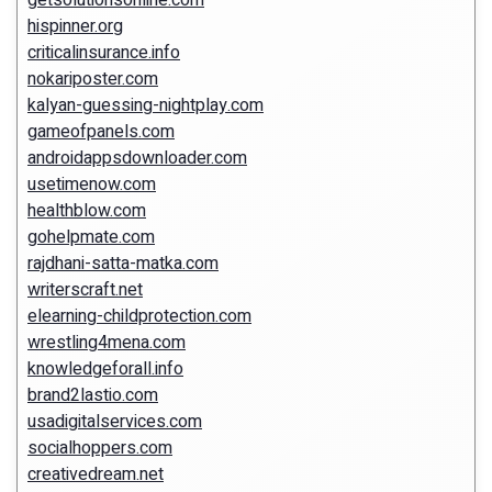
getsolutionsonline.com
hispinner.org
criticalinsurance.info
nokariposter.com
kalyan-guessing-nightplay.com
gameofpanels.com
androidappsdownloader.com
usetimenow.com
healthblow.com
gohelpmate.com
rajdhani-satta-matka.com
writerscraft.net
elearning-childprotection.com
wrestling4mena.com
knowledgeforall.info
brand2lastio.com
usadigitalservices.com
socialhoppers.com
creativedream.net