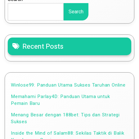
Search
Recent Posts
Winlose99: Panduan Utama Sukses Taruhan Online
Memahami Parlay4D: Panduan Utama untuk
Pemain Baru
Menang Besar dengan 188bet: Tips dan Strategi
Sukses
Inside the Mind of Salam88: Sekilas Taktik di Balik