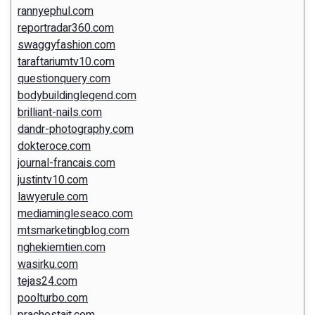
rannyephul.com
reportradar360.com
swaggyfashion.com
taraftariumtv10.com
questionquery.com
bodybuildinglegend.com
brilliant-nails.com
dandr-photography.com
dokteroce.com
journal-francais.com
justintv10.com
lawyerule.com
mediamingleseaco.com
mtsmarketingblog.com
nghekiemtien.com
wasirku.com
tejas24.com
poolturbo.com