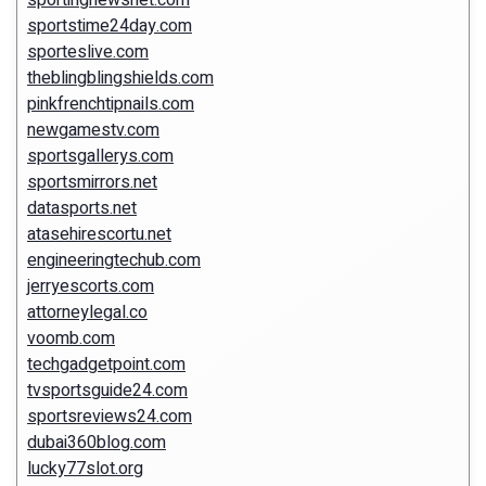
sportingnewsnet.com
sportstime24day.com
sporteslive.com
theblingblingshields.com
pinkfrenchtipnails.com
newgamestv.com
sportsgallerys.com
sportsmirrors.net
datasports.net
atasehirescortu.net
engineeringtechub.com
jerryescorts.com
attorneylegal.co
voomb.com
techgadgetpoint.com
tvsportsguide24.com
sportsreviews24.com
dubai360blog.com
lucky77slot.org