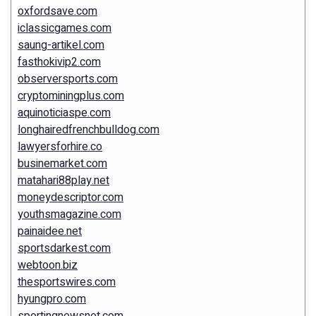
oxfordsave.com
iclassicgames.com
saung-artikel.com
fasthokivip2.com
observersports.com
cryptominingplus.com
aquinoticiaspe.com
longhairedfrenchbulldog.com
lawyersforhire.co
businemarket.com
matahari88play.net
moneydescriptor.com
youthsmagazine.com
painaidee.net
sportsdarkest.com
webtoon.biz
thesportswires.com
hyungpro.com