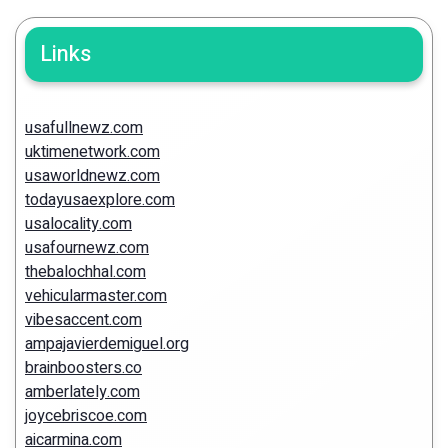
Links
usafullnewz.com
uktimenetwork.com
usaworldnewz.com
todayusaexplore.com
usalocality.com
usafournewz.com
thebalochhal.com
vehicularmaster.com
vibesaccent.com
ampajavierdemiguel.org
brainboosters.co
amberlately.com
joycebriscoe.com
aicarmina.com