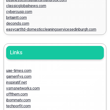
businessconsultantsroundrock.com
classicglobalnews.com
cybercusp.com
britaintt.com
deconds.com
easycartltd-domesticcleaningservicesedinburgh.com
Links
uae-times.com
gamerifys.com
inspiratif.net
vsmsnetworks.com
offthem.com
ibommatv.com
techporfit.com