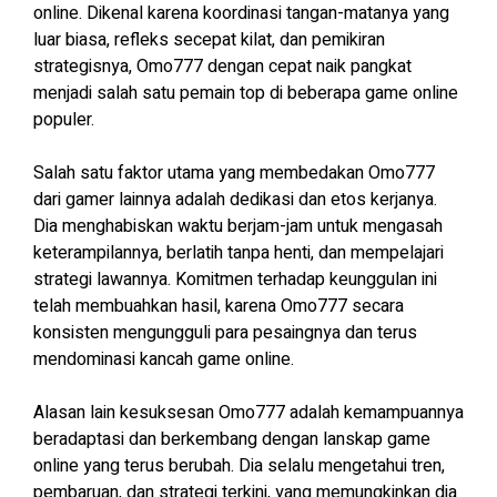
online. Dikenal karena koordinasi tangan-matanya yang
luar biasa, refleks secepat kilat, dan pemikiran
strategisnya, Omo777 dengan cepat naik pangkat
menjadi salah satu pemain top di beberapa game online
populer.
Salah satu faktor utama yang membedakan Omo777
dari gamer lainnya adalah dedikasi dan etos kerjanya.
Dia menghabiskan waktu berjam-jam untuk mengasah
keterampilannya, berlatih tanpa henti, dan mempelajari
strategi lawannya. Komitmen terhadap keunggulan ini
telah membuahkan hasil, karena Omo777 secara
konsisten mengungguli para pesaingnya dan terus
mendominasi kancah game online.
Alasan lain kesuksesan Omo777 adalah kemampuannya
beradaptasi dan berkembang dengan lanskap game
online yang terus berubah. Dia selalu mengetahui tren,
pembaruan, dan strategi terkini, yang memungkinkan dia