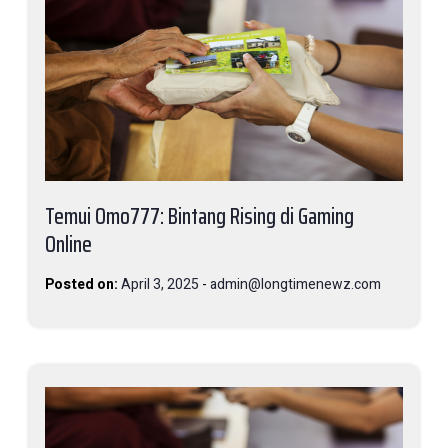
Temui Omo777: Bintang Rising di Gaming
Online
Posted on:
April 3, 2025
-
admin@longtimenewz.com