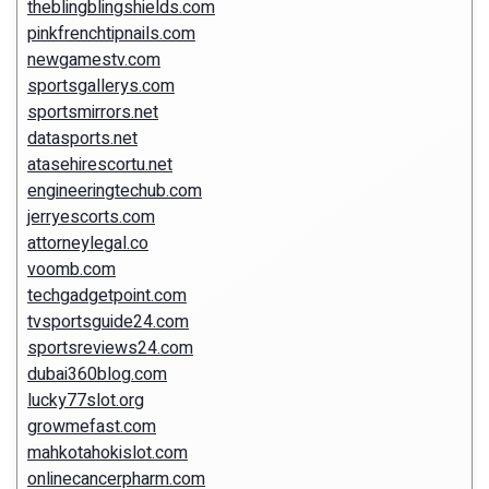
theblingblingshields.com
pinkfrenchtipnails.com
newgamestv.com
sportsgallerys.com
sportsmirrors.net
datasports.net
atasehirescortu.net
engineeringtechub.com
jerryescorts.com
attorneylegal.co
voomb.com
techgadgetpoint.com
tvsportsguide24.com
sportsreviews24.com
dubai360blog.com
lucky77slot.org
growmefast.com
mahkotahokislot.com
onlinecancerpharm.com