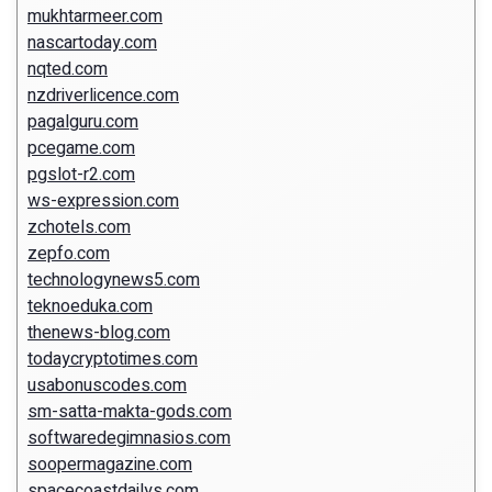
mukhtarmeer.com
nascartoday.com
nqted.com
nzdriverlicence.com
pagalguru.com
pcegame.com
pgslot-r2.com
ws-expression.com
zchotels.com
zepfo.com
technologynews5.com
teknoeduka.com
thenews-blog.com
todaycryptotimes.com
usabonuscodes.com
sm-satta-makta-gods.com
softwaredegimnasios.com
soopermagazine.com
spacecoastdailys.com