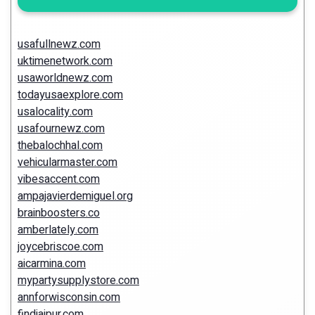
usafullnewz.com
uktimenetwork.com
usaworldnewz.com
todayusaexplore.com
usalocality.com
usafournewz.com
thebalochhal.com
vehicularmaster.com
vibesaccent.com
ampajavierdemiguel.org
brainboosters.co
amberlately.com
joycebriscoe.com
aicarmina.com
mypartysupplystore.com
annforwisconsin.com
findjaipur.com