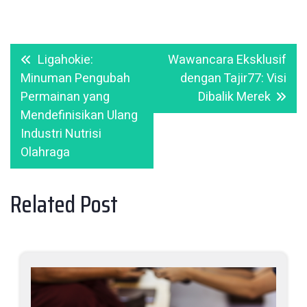
Post
Ligahokie:
Wawancara Eksklusif
navigation
Minuman Pengubah
dengan Tajir77: Visi
Permainan yang
Dibalik Merek
Mendefinisikan Ulang
Industri Nutrisi
Olahraga
Related Post