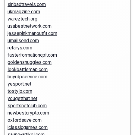
sinbadtravels.com
ukmagzine.com
wareztech.org
usabestnetwork.com
jessepinkmanoutfit.com
umailsend.com
retarys.com
fasterformationcpf.com
goldensnuggles.com
lookbattlemap.com
buyrdpservice.com
yesport.net
tostylo.com
yougetthat.net
sportsnetclub.com
newbestcrypto.com
oxfordsave.com
iclassicgames.com
saung-artikel.com