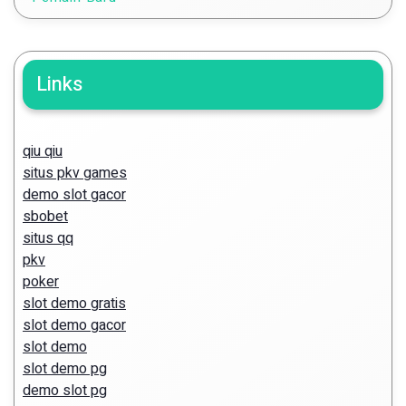
Links
qiu qiu
situs pkv games
demo slot gacor
sbobet
situs qq
pkv
poker
slot demo gratis
slot demo gacor
slot demo
slot demo pg
demo slot pg