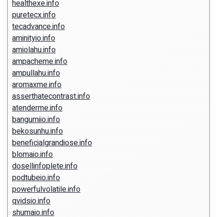
healthexe.info
puretecx.info
tecadvance.info
aminityio.info
amiolahu.info
ampacheme.info
ampullahu.info
aromaxme.info
asserthatecontrast.info
atenderme.info
bangumiio.info
bekosunhu.info
beneficialgrandiose.info
blomaio.info
dosellinfoplete.info
podtubeio.info
powerfulvolatile.info
qvidsio.info
shumaio.info