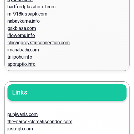
hartfordplazahotel.com
m-918kissapk.com
nabavkame.info
gakbiasa.com
iflowerhu.info
chicagocrystalconnection.com
imanabadii.com
trilipohu.info
appruptio.info
Links
punjwanis.com
the-parcs-clematiscondos.com
jusu-gb.com