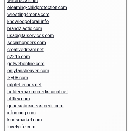
writerscraft.net
elearning-childprotection.com
wrestling4mena.com
knowledgeforall.info
brand2lastio.com
usadigitalservices.com
socialhoppers.com
creativedream.net
n2315.com
getwebonline.com
onlyfansheaven.com
lky08.com
ralph-fiennes.net
fielder-maximum-discount.net
fitfllex.com
genesisbusinesscredit.com
inforuang.com
kindsmarket.com
luvelylife.com