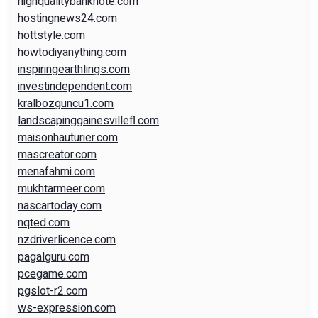
highqualitybanknote.com
hostingnews24.com
hottstyle.com
howtodiyanything.com
inspiringearthlings.com
investindependent.com
kralbozguncu1.com
landscapinggainesvillefl.com
maisonhauturier.com
mascreator.com
menafahmi.com
mukhtarmeer.com
nascartoday.com
nqted.com
nzdriverlicence.com
pagalguru.com
pcegame.com
pgslot-r2.com
ws-expression.com