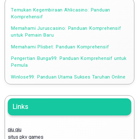
Temukan Kegembiraan Ahlicasino: Panduan
Komprehensif
Memahami Juruscasino: Panduan Komprehensif
untuk Pemain Baru
Memahami Plisbet: Panduan Komprehensif
Pengertian Bunga99: Panduan Komprehensif untuk
Pemula
Winlose99: Panduan Utama Sukses Taruhan Online
Links
qiu qiu
situs pkv games