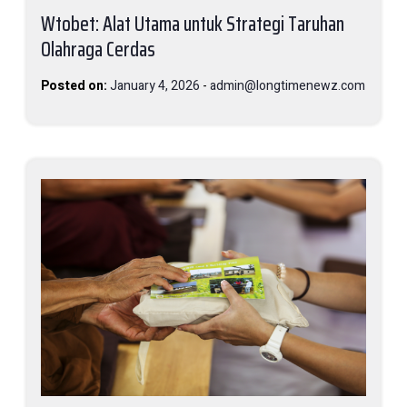
Wtobet: Alat Utama untuk Strategi Taruhan
Olahraga Cerdas
Posted on:
January 4, 2026
-
admin@longtimenewz.com