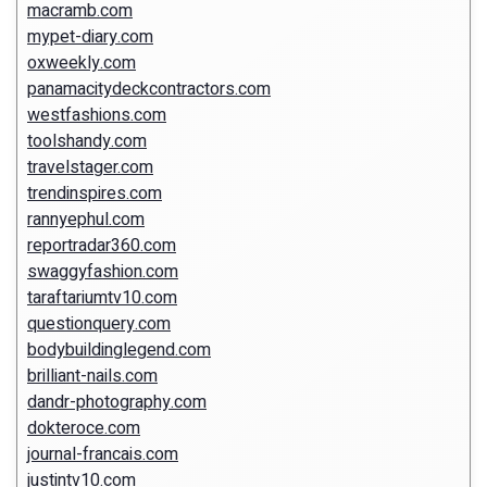
macramb.com
mypet-diary.com
oxweekly.com
panamacitydeckcontractors.com
westfashions.com
toolshandy.com
travelstager.com
trendinspires.com
rannyephul.com
reportradar360.com
swaggyfashion.com
taraftariumtv10.com
questionquery.com
bodybuildinglegend.com
brilliant-nails.com
dandr-photography.com
dokteroce.com
journal-francais.com
justintv10.com