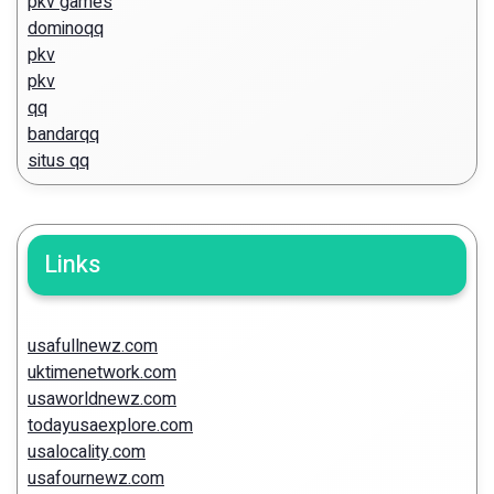
pkv games
dominoqq
pkv
pkv
qq
bandarqq
situs qq
Links
usafullnewz.com
uktimenetwork.com
usaworldnewz.com
todayusaexplore.com
usalocality.com
usafournewz.com