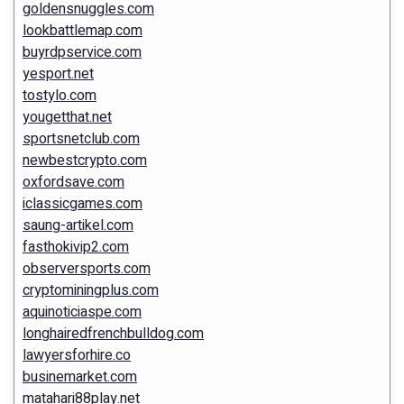
goldensnuggles.com
lookbattlemap.com
buyrdpservice.com
yesport.net
tostylo.com
yougetthat.net
sportsnetclub.com
newbestcrypto.com
oxfordsave.com
iclassicgames.com
saung-artikel.com
fasthokivip2.com
observersports.com
cryptominingplus.com
aquinoticiaspe.com
longhairedfrenchbulldog.com
lawyersforhire.co
businemarket.com
matahari88play.net