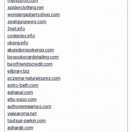
friendsroll.com
spiderclothing.net
wondergadgetsshop.com
seatgurunews.com
3net.info
codeplex.info
okena.info
akunidpropokerqq.com
bespokecardetailing.com
bestfriendscredit.com
elibrary.biz
eczema-naturalcures.com
astro-bath.com
aghapal.com
altu-expo.com
authorjennijames.com
viajearoma.net
tsutsuji-parkin.com
agharab.com