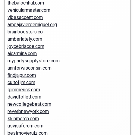
thebalochhal.com
vehicularmaster.com
vibesaccent.com
ampajavierdemiguel.org
brainboosters.co
amberlately.com
joycebriscoe.com
aicarmina.com
mypartysupplystore.com
annforwisconsin.com
findjaipur.com
cultofjim.com
glimmerick.com
davidfollett.com
newcollegebeat.com
reverbnewyork.com
skinmerch.com
usvisaforum.com
bestmovierulz.com