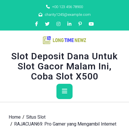
Skip
+00 123 456 78900
to
charity1245@example.com
content
Slot Deposit Dana Untuk
Slot Gacor Malam Ini,
Coba Slot X500
Primary
Menu
Home
Situs Slot
RAJACUAN69: Pro Gamer yang Mengambil Internet