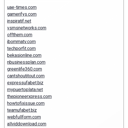
uae-times.com
gamerifys.com
inspiratif.net
vsmsnetworks.com
offthem.com
ibommatv.com
techporfit.com
bekasionline.com
nbusinessplan.com
greenlife360.com
cantshoutitout.com
expressufabet.biz
mypuertoplata.net
thepioneerxpress.com
howtofixissue.com
teamufabet.biz
webfullform.com
allviddownload.com