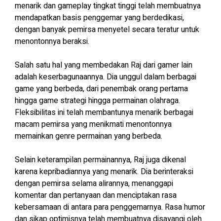
menarik dan gameplay tingkat tinggi telah membuatnya
mendapatkan basis penggemar yang berdedikasi,
dengan banyak pemirsa menyetel secara teratur untuk
menontonnya beraksi.
Salah satu hal yang membedakan Raj dari gamer lain
adalah keserbagunaannya. Dia unggul dalam berbagai
game yang berbeda, dari penembak orang pertama
hingga game strategi hingga permainan olahraga.
Fleksibilitas ini telah membantunya menarik berbagai
macam pemirsa yang menikmati menontonnya
memainkan genre permainan yang berbeda.
Selain keterampilan permainannya, Raj juga dikenal
karena kepribadiannya yang menarik. Dia berinteraksi
dengan pemirsa selama alirannya, menanggapi
komentar dan pertanyaan dan menciptakan rasa
kebersamaan di antara para penggemarnya. Rasa humor
dan sikap optimisnya telah membuatnya disayangi oleh