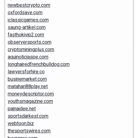
newbestcrypto.com
oxfordsave.com
iclassicgames.com
saung-artikel.com
fasthokivip2.com
observersports.com
cryptominingplus.com
aquinoticiaspe.com
longhairedfrenchbulldog.com
lawyersforhire.co
businemarket.com
matahari88play.net
moneydescriptor.com
youthsmagazine.com
painaidee.net
sportsdarkest.com
webtoon.biz
thesportswires.com