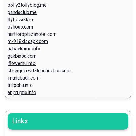
bolly2tollyblog.me
pandaclub.me
flyttevask.io
byhous.com
hartfordplazahotel.com
m-918kissapk.com
nabavkame.info
gakbiasa.com
iflowerhu.info
chicagocrystalconnection.com
imanabadii.com
trilipohu.info
appruptio.info
Links