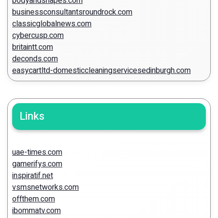
bodyandshapes.com
businessconsultantsroundrock.com
classicglobalnews.com
cybercusp.com
britaintt.com
deconds.com
easycartltd-domesticcleaningservicesedinburgh.com
Links
uae-times.com
gamerifys.com
inspiratif.net
vsmsnetworks.com
offthem.com
ibommatv.com