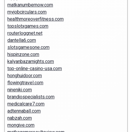
matkanumbernow.com
myjobcirculars.com
healthmoreoverfitness.com
topslotxgames.com
routerloggnet.net
dantella6.com
slotsgamesone.com
hispinzone.com
kalyanbazarnights.com
top-online-casino-usa.com
honghuidoor.com
flowingtravel.com
nineniki.com
brandiospecialists.com
medicalcare7.com
adtennaball.com
nabzah.com
mongive.com