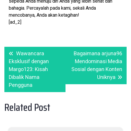
sepeda Anda menuju diri Anda yang lebih sehat dan
bahagia. Percayalah pada kami, sekali Anda
mencobanya, Anda akan ketagihan!
[ad_2]
Post
Wawancara
Bagaimana arjuna96
navigation
Eksklusif dengan
Mendominasi Media
Margo123: Kisah
Sosial dengan Konten
Dibalik Nama
Uniknya
Pengguna
Related Post