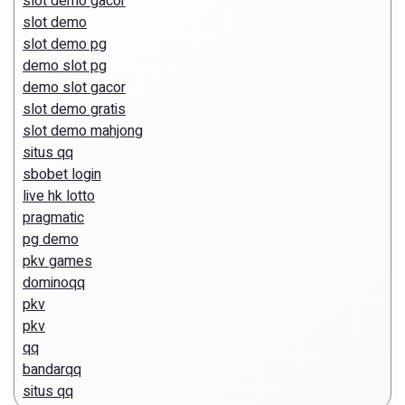
slot demo gacor
slot demo
slot demo pg
demo slot pg
demo slot gacor
slot demo gratis
slot demo mahjong
situs qq
sbobet login
live hk lotto
pragmatic
pg demo
pkv games
dominoqq
pkv
pkv
qq
bandarqq
situs qq