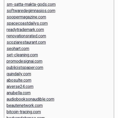
sm-satta-makta-gods.com
softwaredegimnasios.com
soopermagazine.com
spacecoastdailys.com
readytrademark.com
renovationsrated.com
scoziarestaurant.com
seohart.com
set-cleaning.com
promodesignai.com
publicistspaper.com
quindaily.com
abosulte.com
aiverse24.com
anubella.com
audiobooksonaudible.com
beautenetwork.com
bitcoin-tracing.com