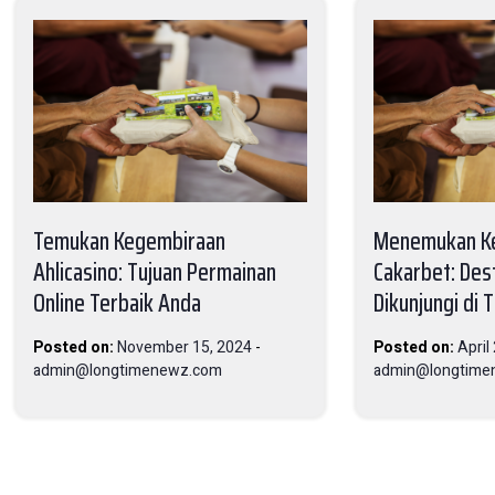
Temukan Kegembiraan
Menemukan K
Ahlicasino: Tujuan Permainan
Cakarbet: Des
Online Terbaik Anda
Dikunjungi di T
Posted on:
November 15, 2024
-
Posted on:
April
admin@longtimenewz.com
admin@longtime