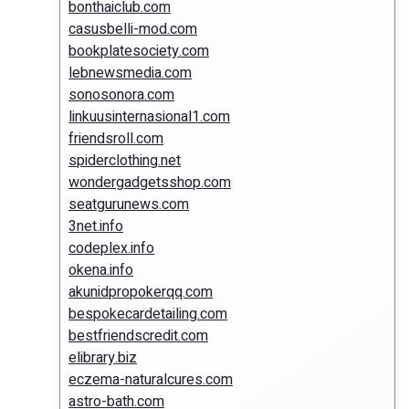
bonthaiclub.com
casusbelli-mod.com
bookplatesociety.com
lebnewsmedia.com
sonosonora.com
linkuusinternasional1.com
friendsroll.com
spiderclothing.net
wondergadgetsshop.com
seatgurunews.com
3net.info
codeplex.info
okena.info
akunidpropokerqq.com
bespokecardetailing.com
bestfriendscredit.com
elibrary.biz
eczema-naturalcures.com
astro-bath.com