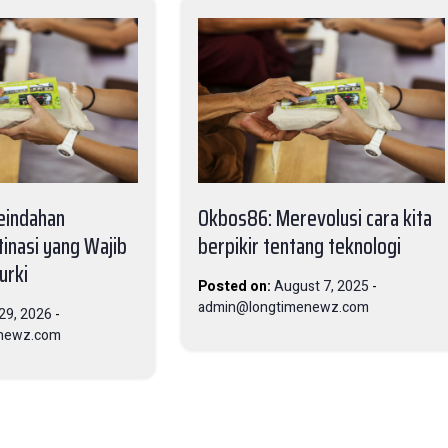
eindahan
Okbos86: Merevolusi cara kita
tinasi yang Wajib
berpikir tentang teknologi
urki
Posted on:
August 7, 2025
-
admin@longtimenewz.com
 29, 2026
-
newz.com