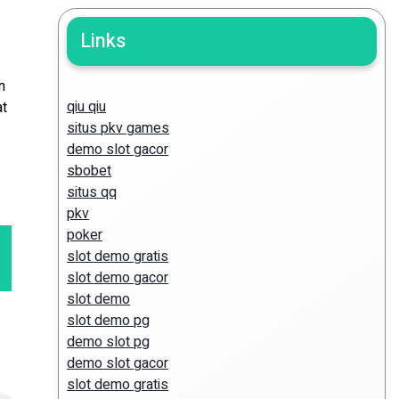
Links
n
qiu qiu
at
situs pkv games
demo slot gacor
sbobet
situs qq
pkv
poker
slot demo gratis
slot demo gacor
slot demo
slot demo pg
demo slot pg
demo slot gacor
slot demo gratis