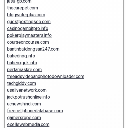
jusu-gb.com
thecarepet.com
blogwriterplus.com
guestpostingseo.com
casinogambitpro.info
pokerplaymasters.info
courseoncourse.com
bantinbatdongsan247.com
bahednog.info
bahenxgek.info
pertamaskre.com
threadsvideoandphotodownloader.com
techgiddy.com
usalivenetwork.com
jackpotrushonline.info
ucnewshindi.com
freecellphonedatabase.com
gamersrope.com
exellewebmedia.com