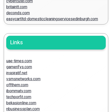
cybercusp.com
britaintt.com
deconds.com
easycartltd-domesticcleaningservicesedinburgh.com
Links
uae-times.com
gamerifys.com
inspiratif.net
vsmsnetworks.com
offthem.com
ibommatv.com
techporfit.com
bekasionline.com
nbusinessplan.com