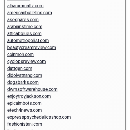
alharammallz.com
americanbulletins.com
asespares.com
arabianstime.com
atticabblues.com
autometropolist.com
beautycreamreview.com
coinmoh.com
cyclopsreview.com
dattgen.com
didoivatnang.com
dogsbarks.com
dwmsoftwarehouse.com
enjoytroyjackson.com
epicaimbots.com
etech4news.com
expresspsychedelicsshop.com
fashionistani.com