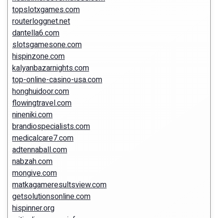
topslotxgames.com
routerloggnet.net
dantella6.com
slotsgamesone.com
hispinzone.com
kalyanbazarnights.com
top-online-casino-usa.com
honghuidoor.com
flowingtravel.com
nineniki.com
brandiospecialists.com
medicalcare7.com
adtennaball.com
nabzah.com
mongive.com
matkagameresultsview.com
getsolutionsonline.com
hispinner.org