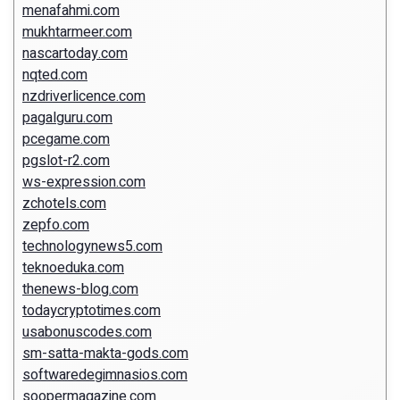
menafahmi.com
mukhtarmeer.com
nascartoday.com
nqted.com
nzdriverlicence.com
pagalguru.com
pcegame.com
pgslot-r2.com
ws-expression.com
zchotels.com
zepfo.com
technologynews5.com
teknoeduka.com
thenews-blog.com
todaycryptotimes.com
usabonuscodes.com
sm-satta-makta-gods.com
softwaredegimnasios.com
soopermagazine.com