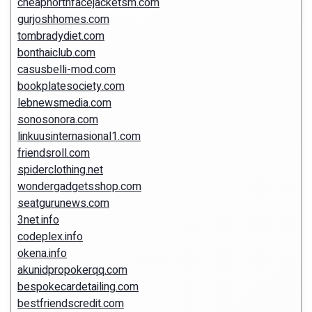
cheapnorthfacejacketsm.com
gurjoshhomes.com
tombradydiet.com
bonthaiclub.com
casusbelli-mod.com
bookplatesociety.com
lebnewsmedia.com
sonosonora.com
linkuusinternasional1.com
friendsroll.com
spiderclothing.net
wondergadgetsshop.com
seatgurunews.com
3net.info
codeplex.info
okena.info
akunidpropokerqq.com
bespokecardetailing.com
bestfriendscredit.com