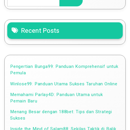
Recent Posts
Pengertian Bunga99: Panduan Komprehensif untuk
Pemula
Winlose99: Panduan Utama Sukses Taruhan Online
Memahami Parlay4D: Panduan Utama untuk
Pemain Baru
Menang Besar dengan 188bet: Tips dan Strategi
Sukses
Inside the Mind of Salam88: Sekilas Taktik di Balik