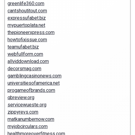
greenlife360.com
cantshoutitout.com
expressufabet.biz
mypuertoplata.net
thepioneerxpress.com
howtofixissue.com
teamufabet.biz
webfullform.com
allviddownload.com
decorsmag.com
gamblingcasinonews.com
universitiesofamerica.net
progameofbrands.com
qbreview.org
servicewueste.org
zippyrevs.com
matkanumbernow.com
myjobcirculars.com
healthmoreoverfitness.com