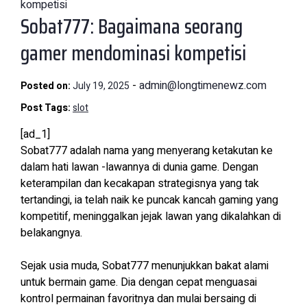
kompetisi
Sobat777: Bagaimana seorang
gamer mendominasi kompetisi
-
admin@longtimenewz.com
Posted on:
July 19, 2025
Post Tags:
slot
[ad_1]
Sobat777 adalah nama yang menyerang ketakutan ke
dalam hati lawan -lawannya di dunia game. Dengan
keterampilan dan kecakapan strategisnya yang tak
tertandingi, ia telah naik ke puncak kancah gaming yang
kompetitif, meninggalkan jejak lawan yang dikalahkan di
belakangnya.
Sejak usia muda, Sobat777 menunjukkan bakat alami
untuk bermain game. Dia dengan cepat menguasai
kontrol permainan favoritnya dan mulai bersaing di