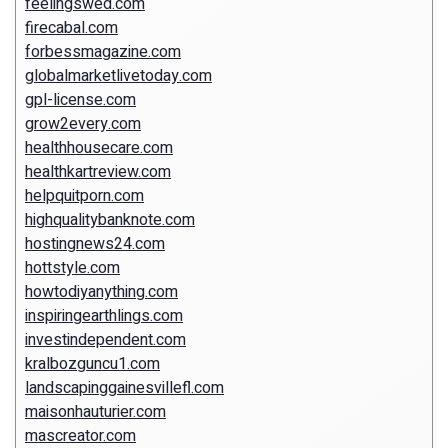
feelingswed.com
firecabal.com
forbessmagazine.com
globalmarketlivetoday.com
gpl-license.com
grow2every.com
healthhousecare.com
healthkartreview.com
helpquitporn.com
highqualitybanknote.com
hostingnews24.com
hottstyle.com
howtodiyanything.com
inspiringearthlings.com
investindependent.com
kralbozguncu1.com
landscapinggainesvillefl.com
maisonhauturier.com
mascreator.com