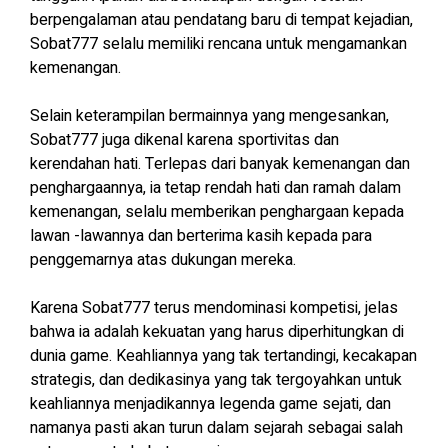
berpengalaman atau pendatang baru di tempat kejadian,
Sobat777 selalu memiliki rencana untuk mengamankan
kemenangan.
Selain keterampilan bermainnya yang mengesankan,
Sobat777 juga dikenal karena sportivitas dan
kerendahan hati. Terlepas dari banyak kemenangan dan
penghargaannya, ia tetap rendah hati dan ramah dalam
kemenangan, selalu memberikan penghargaan kepada
lawan -lawannya dan berterima kasih kepada para
penggemarnya atas dukungan mereka.
Karena Sobat777 terus mendominasi kompetisi, jelas
bahwa ia adalah kekuatan yang harus diperhitungkan di
dunia game. Keahliannya yang tak tertandingi, kecakapan
strategis, dan dedikasinya yang tak tergoyahkan untuk
keahliannya menjadikannya legenda game sejati, dan
namanya pasti akan turun dalam sejarah sebagai salah