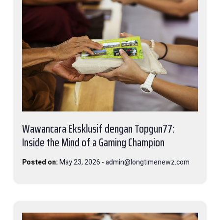
Wawancara Eksklusif dengan Topgun77:
Inside the Mind of a Gaming Champion
Posted on:
May 23, 2026
-
admin@longtimenewz.com