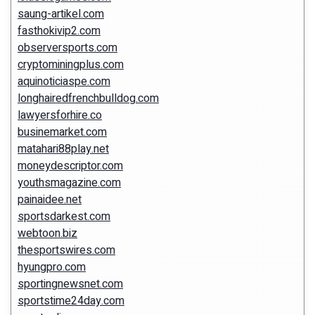
saung-artikel.com
fasthokivip2.com
observersports.com
cryptominingplus.com
aquinoticiaspe.com
longhairedfrenchbulldog.com
lawyersforhire.co
businemarket.com
matahari88play.net
moneydescriptor.com
youthsmagazine.com
painaidee.net
sportsdarkest.com
webtoon.biz
thesportswires.com
hyungpro.com
sportingnewsnet.com
sportstime24day.com