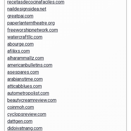
recetasdecocinafaciles.com
naildesignsidea.net
greatpai.com
paperlanterntheatre.org
freeworshipnetwork.com
watercraftllc.com
abourge.com
afiliixs.com
alharammallz.com
americanbulletins.com
asespares.com
arabianstime.com
atticabblues.com
autometropolist.com
beautycreamreview.com
coinmoh.com
cyclopsreview.com
dattgen.com
didoivatnang.com