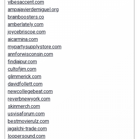
vibesaccent.com
ampajavierdemiguel.org
brainboosters.co
amberlately.com
joycebriscoe.com
aicarmina.com
mypartysupplystore.com
annforwisconsin.com
findjaipur.com
cultofjim.com
glimmerick.com
davidfollett.com
newcollegebeat.com
reverbnewyork.com
skinmerch.com
usvisaforum.com
bestmovierulz.com
jagalchi-trade.com
loopersound.com