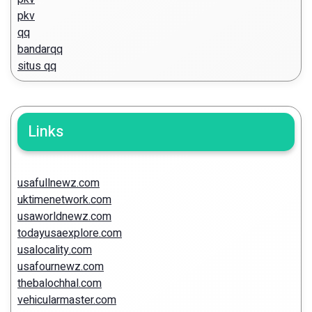
pkv
qq
bandarqq
situs qq
Links
usafullnewz.com
uktimenetwork.com
usaworldnewz.com
todayusaexplore.com
usalocality.com
usafournewz.com
thebalochhal.com
vehicularmaster.com