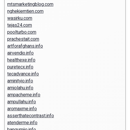
mtsmarketingblog.com
nghekiemtien.com
wasirku.com
tejas24.com
poolturbo.com
prachestait.com
artforafghans.info
airvendio.info
healthexe.info
puretecx.info
tecadvance.info
aminityio.info
amiolahu.info
ampacheme.info
ampullahu.info
aromaxme.info
asserthatecontrast.info
atenderme.info
bangumiio.info