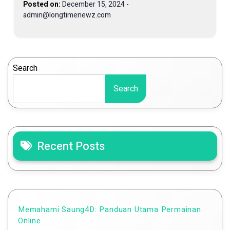
Posted on:
December 15, 2024
-
admin@longtimenewz.com
Search
Search
Recent Posts
Memahami Saung4D: Panduan Utama Permainan
Online