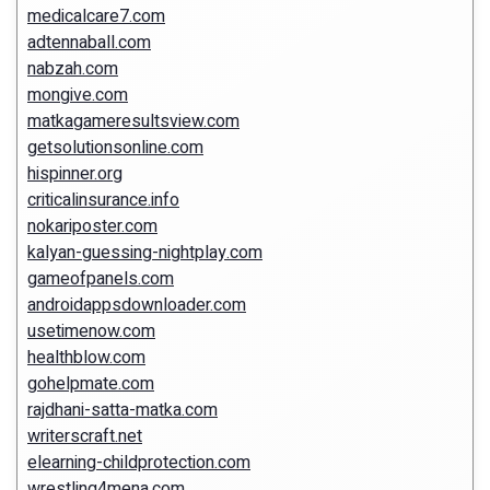
medicalcare7.com
adtennaball.com
nabzah.com
mongive.com
matkagameresultsview.com
getsolutionsonline.com
hispinner.org
criticalinsurance.info
nokariposter.com
kalyan-guessing-nightplay.com
gameofpanels.com
androidappsdownloader.com
usetimenow.com
healthblow.com
gohelpmate.com
rajdhani-satta-matka.com
writerscraft.net
elearning-childprotection.com
wrestling4mena.com