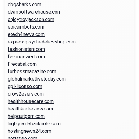
dogsbarks.com
dwmsoftwarehouse.com
enjoytroyjackson.com
epicaimbots.com
etech4news.com
expresspsychedelicsshop.com
fashionistani.com
feelingswed.com
firecabal.com
forbessmagazine.com
globalmarketlivetoday.com
gpl-license.com
grow2every.com
healthhousecare.com
healthkartreview.com
helpquitporn.com
highqualitybanknote.com
hostingnews24.com
hottstyle.com