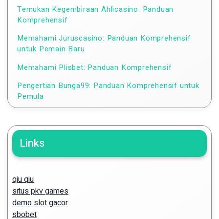
Temukan Kegembiraan Ahlicasino: Panduan
Komprehensif
Memahami Juruscasino: Panduan Komprehensif
untuk Pemain Baru
Memahami Plisbet: Panduan Komprehensif
Pengertian Bunga99: Panduan Komprehensif untuk
Pemula
Links
qiu qiu
situs pkv games
demo slot gacor
sbobet