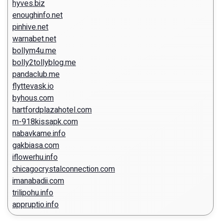
hyves.biz
enoughinfo.net
pinhive.net
warnabet.net
bollym4u.me
bolly2tollyblog.me
pandaclub.me
flyttevask.io
byhous.com
hartfordplazahotel.com
m-918kissapk.com
nabavkame.info
gakbiasa.com
iflowerhu.info
chicagocrystalconnection.com
imanabadii.com
trilipohu.info
appruptio.info