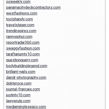
oxweekly.com
panamacitydeckcontractors.com
westfashions.com
toolshandy.com
travelstager.com
trendinspires.com
rannyephul.com
reportradar360.com
swaggyfashion.com
taraftariumtv10.com
questionquery.com
bodybuildinglegend.com
brilliant-nails.com
dandr-photography.com
dokteroce.com
journal-francais.com
justintv10.com
lawyerule.com
mediamingleseaco.com