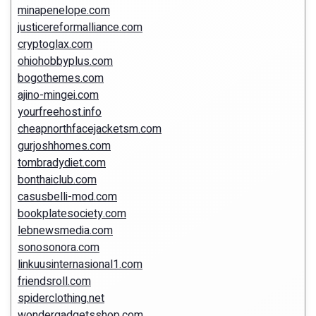
minapenelope.com
justicereformalliance.com
cryptoglax.com
ohiohobbyplus.com
bogothemes.com
ajino-mingei.com
yourfreehost.info
cheapnorthfacejacketsm.com
gurjoshhomes.com
tombradydiet.com
bonthaiclub.com
casusbelli-mod.com
bookplatesociety.com
lebnewsmedia.com
sonosonora.com
linkuusinternasional1.com
friendsroll.com
spiderclothing.net
wondergadgetsshop.com