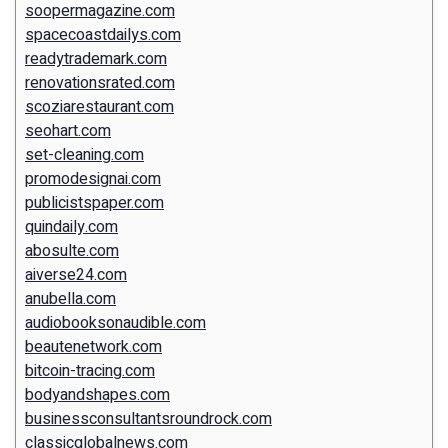
soopermagazine.com
spacecoastdailys.com
readytrademark.com
renovationsrated.com
scoziarestaurant.com
seohart.com
set-cleaning.com
promodesignai.com
publicistspaper.com
quindaily.com
abosulte.com
aiverse24.com
anubella.com
audiobooksonaudible.com
beautenetwork.com
bitcoin-tracing.com
bodyandshapes.com
businessconsultantsroundrock.com
classicglobalnews.com