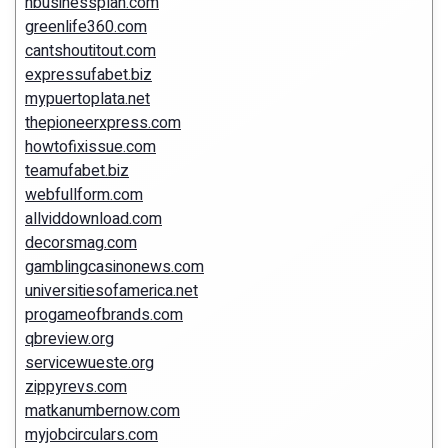
nbusinessplan.com
greenlife360.com
cantshoutitout.com
expressufabet.biz
mypuertoplata.net
thepioneerxpress.com
howtofixissue.com
teamufabet.biz
webfullform.com
allviddownload.com
decorsmag.com
gamblingcasinonews.com
universitiesofamerica.net
progameofbrands.com
qbreview.org
servicewueste.org
zippyrevs.com
matkanumbernow.com
myjobcirculars.com