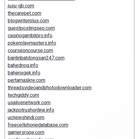
jusu-gb.com
thecarepet.com
blogwriterplus.com
guestpostingseo.com
casinogambitpro.info
pokerplaymasters.info
courseoncourse.com
bantinbatdongsan247.com
bahednog.info
bahenxgek.info
pertamaskre.com
threadsvideoandphotodownloader.com
techgiddy.com
usalivenetwork.com
jackpotrushonline.info
ucnewshindi.com
freecellphonedatabase.com
gamersrope.com