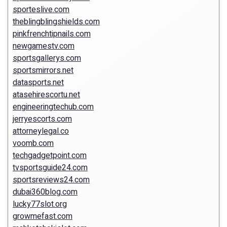
sporteslive.com
theblingblingshields.com
pinkfrenchtipnails.com
newgamestv.com
sportsgallerys.com
sportsmirrors.net
datasports.net
atasehirescortu.net
engineeringtechub.com
jerryescorts.com
attorneylegal.co
voomb.com
techgadgetpoint.com
tvsportsguide24.com
sportsreviews24.com
dubai360blog.com
lucky77slot.org
growmefast.com