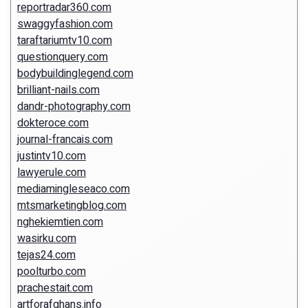
reportradar360.com
swaggyfashion.com
taraftariumtv10.com
questionquery.com
bodybuildinglegend.com
brilliant-nails.com
dandr-photography.com
dokteroce.com
journal-francais.com
justintv10.com
lawyerule.com
mediamingleseaco.com
mtsmarketingblog.com
nghekiemtien.com
wasirku.com
tejas24.com
poolturbo.com
prachestait.com
artforafghans.info