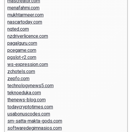
mascreator.com
menafahmi.com
mukhtarmeer.com
nascartoday.com
nqted.com
nzdriverlicence.com
pagalguru.com
pcegame.com
pgslot-r2.com
ws-expression.com
zchotels.com
zepfo.com
technologynews5.com
teknoeduka.com
thenews-blog.com
todaycryptotimes.com
usabonuscodes.com
sm-satta-makta-gods.com
softwaredegimnasios.com