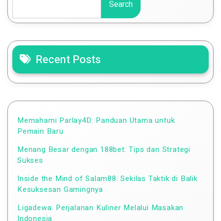
Search
Recent Posts
Memahami Parlay4D: Panduan Utama untuk
Pemain Baru
Menang Besar dengan 188bet: Tips dan Strategi
Sukses
Inside the Mind of Salam88: Sekilas Taktik di Balik
Kesuksesan Gamingnya
Ligadewa: Perjalanan Kuliner Melalui Masakan
Indonesia