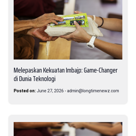
Melepaskan Kekuatan Imbajp: Game-Changer
di Dunia Teknologi
Posted on:
June 27, 2026
-
admin@longtimenewz.com