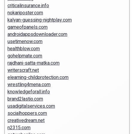
criticalinsurance.info
nokariposter.com
kalyan-guessing-nightplay.com
gameofpanels.com
androidappsdownloader.com
usetimenow.com
healthblow.com
gohelpmate.com
rajdhani-satta-matka.com
writerscraft.net
elearning-childprotection.com
wrestling4mena.com
knowledgeforall.info
brand2lastio.com
usadigitalservices.com
socialhoppers.com
creativedream.net
n2315.com