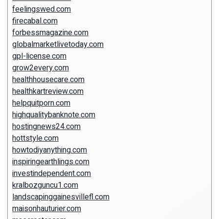
feelingswed.com
firecabal.com
forbessmagazine.com
globalmarketlivetoday.com
gpl-license.com
grow2every.com
healthhousecare.com
healthkartreview.com
helpquitporn.com
highqualitybanknote.com
hostingnews24.com
hottstyle.com
howtodiyanything.com
inspiringearthlings.com
investindependent.com
kralbozguncu1.com
landscapinggainesvillefl.com
maisonhauturier.com