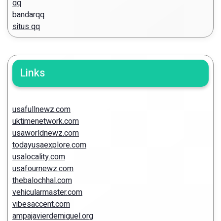
qq
bandarqq
situs qq
Links
usafullnewz.com
uktimenetwork.com
usaworldnewz.com
todayusaexplore.com
usalocality.com
usafournewz.com
thebalochhal.com
vehicularmaster.com
vibesaccent.com
ampajavierdemiguel.org