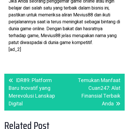
Jika Anda seorang penggemar game online atau ingin
belajar dari salah satu yang terbaik dalam bisnis ini,
pastikan untuk memeriksa aliran Mevius88 dan ikuti
perjalanannya saat ia terus meningkat sebagai bintang di
dunia game online. Dengan bakat dan hasratnya
terhadap game, Mevius88 jelas merupakan nama yang
patut diwaspadai di dunia game kompetitif.
[ad_2]
Post
IDR89: Platform
Temukan Manfaat
navigation
Baru Inovatif yang
Cuan247: Alat
Merevolusi Lanskap
Finansial Terbaik
Digital
Anda
Related Post