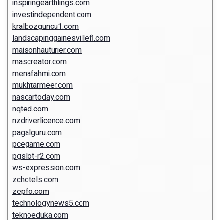
inspiringearthlings.com
investindependent.com
kralbozguncu1.com
landscapinggainesvillefl.com
maisonhauturier.com
mascreator.com
menafahmi.com
mukhtarmeer.com
nascartoday.com
nqted.com
nzdriverlicence.com
pagalguru.com
pcegame.com
pgslot-r2.com
ws-expression.com
zchotels.com
zepfo.com
technologynews5.com
teknoeduka.com