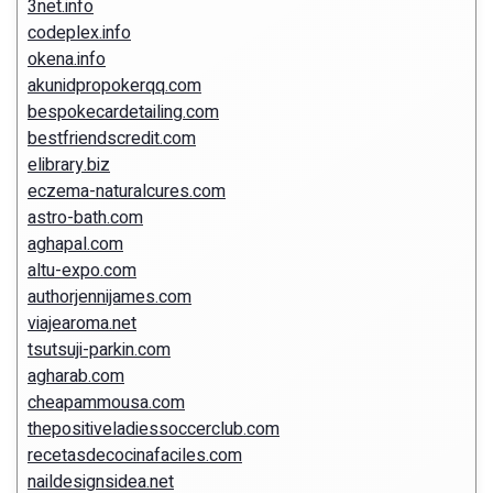
3net.info
codeplex.info
okena.info
akunidpropokerqq.com
bespokecardetailing.com
bestfriendscredit.com
elibrary.biz
eczema-naturalcures.com
astro-bath.com
aghapal.com
altu-expo.com
authorjennijames.com
viajearoma.net
tsutsuji-parkin.com
agharab.com
cheapammousa.com
thepositiveladiessoccerclub.com
recetasdecocinafaciles.com
naildesignsidea.net