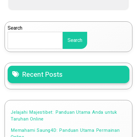
Search
Search
Recent Posts
Jelajahi Majestibet: Panduan Utama Anda untuk
Taruhan Online
Memahami Saung4D: Panduan Utama Permainan