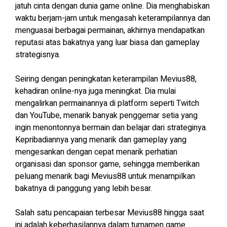
jatuh cinta dengan dunia game online. Dia menghabiskan
waktu berjam-jam untuk mengasah keterampilannya dan
menguasai berbagai permainan, akhirnya mendapatkan
reputasi atas bakatnya yang luar biasa dan gameplay
strategisnya.
Seiring dengan peningkatan keterampilan Mevius88,
kehadiran online-nya juga meningkat. Dia mulai
mengalirkan permainannya di platform seperti Twitch
dan YouTube, menarik banyak penggemar setia yang
ingin menontonnya bermain dan belajar dari strateginya.
Kepribadiannya yang menarik dan gameplay yang
mengesankan dengan cepat menarik perhatian
organisasi dan sponsor game, sehingga memberikan
peluang menarik bagi Mevius88 untuk menampilkan
bakatnya di panggung yang lebih besar.
Salah satu pencapaian terbesar Mevius88 hingga saat
ini adalah keberhasilannya dalam turnamen game