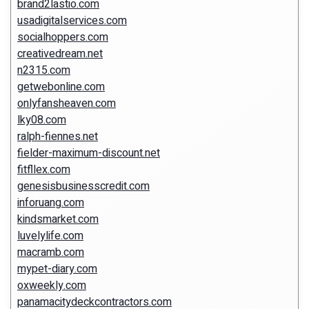
brand2lastio.com
usadigitalservices.com
socialhoppers.com
creativedream.net
n2315.com
getwebonline.com
onlyfansheaven.com
lky08.com
ralph-fiennes.net
fielder-maximum-discount.net
fitfllex.com
genesisbusinesscredit.com
inforuang.com
kindsmarket.com
luvelylife.com
macramb.com
mypet-diary.com
oxweekly.com
panamacitydeckcontractors.com