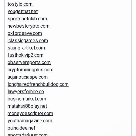
tostylo.com
yougetthat.net
sportsnetclub.com
newbestcrypto.com
oxfordsave.com
iclassicgames.com
saung-artikel.com
fasthokivip2.com
observersports.com
cryptominingplus.com
aquinoticiaspe.com
longhairedfrenchbulldog.com
lawyersforhire.co
businemarket.com
matahari88play.net
moneydescriptor.com
youthsmagazine.com
painaidee.net
sportsdarkest.com