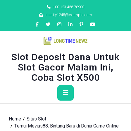
Skip
+00 123 456 78900
to
charity1245@example.com
content
Slot Deposit Dana Untuk
Slot Gacor Malam Ini,
Coba Slot X500
Primary
Menu
Home
Situs Slot
Temui Mevius88: Bintang Baru di Dunia Game Online