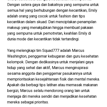
Dengan selera gaya dan bakatnya yang sempurna untuk
semua hal yang berhubungan dengan kecantikan, Emily
adalah orang yang cocok untuk fashion dan tips
kecantikan dalam skuad. Dari menciptakan penampilan
makeup yang menakjubkan hingga membuat pakaian
yang sempurna untuk pemotretan, keahlian Emily di
dunia mode dan kecantikan tidak tertandingi.
Yang melengkapi tim Squad777 adalah Marcus
Washington, penggemar kebugaran dan guru kesehatan
kelompok. Dengan dedikasinya untuk menjalani gaya
hidup yang sehat dan aktif, Marcus menginspirasi
sesama anggota dan penggemar pasukannya untuk
memprioritaskan kesejahteraan fisik dan mental mereka.
Apakah dia berbagi tips latihan atau memasak makanan
bergizi, Marcus selalu mendorong orang lain untuk
menjaga diri mereka sendiri dan menjadikan kesehatan
mereka sebagai prioritas.