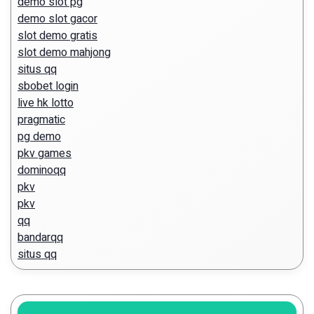
demo slot pg
demo slot gacor
slot demo gratis
slot demo mahjong
situs qq
sbobet login
live hk lotto
pragmatic
pg demo
pkv games
dominoqq
pkv
pkv
qq
bandarqq
situs qq