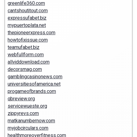
greenlife360.com
cantshoutitout.com
expressufabet.biz
mypuertoplata.net
thepioneerxpress.com
howtofixissue.com
teamufabet.biz
webfullform.com
allviddownload.com
decorsmag.com
gamblingcasinonews.com
universitiesofamerica.net
progameofbrands.com
qbreview.org
servicewueste.org
zippyrevs.com
matkanumbernow.com
myjobcirculars.com
healthmoreoverfitness.com