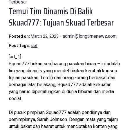
Terbesar
Temui Tim Dinamis Di Balik
Skuad777: Tujuan Skuad Terbesar
-
admin@longtimenewz.com
Posted on:
March 22, 2025
Post Tags:
slot
[ad_1]
Squad777 bukan sembarang pasukan biasa – ini adalah
tim yang dinamis yang mendefinisikan kembali konsep
tujuan pasukan. Terdiri dari orang -orang berbakat dari
berbagai latar belakang, Squad777 adalah kekuatan
yang harus diperhitungkan di dunia hiburan dan media
sosial.
Di pucuk pimpinan Squad777 adalah pendirinya dan
pemimpinnya, Sarah Johnson. Dengan mata yang tajam
untuk bakat dan hasrat untuk menciptakan konten yang