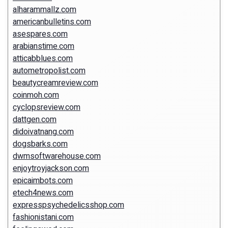
alharammallz.com
americanbulletins.com
asespares.com
arabianstime.com
atticabblues.com
autometropolist.com
beautycreamreview.com
coinmoh.com
cyclopsreview.com
dattgen.com
didoivatnang.com
dogsbarks.com
dwmsoftwarehouse.com
enjoytroyjackson.com
epicaimbots.com
etech4news.com
expresspsychedelicsshop.com
fashionistani.com