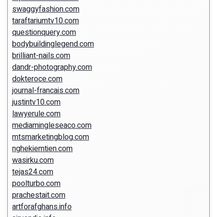
swaggyfashion.com
taraftariumtv10.com
questionquery.com
bodybuildinglegend.com
brilliant-nails.com
dandr-photography.com
dokteroce.com
journal-francais.com
justintv10.com
lawyerule.com
mediamingleseaco.com
mtsmarketingblog.com
nghekiemtien.com
wasirku.com
tejas24.com
poolturbo.com
prachestait.com
artforafghans.info