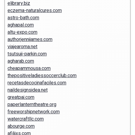
elibrary.biz
eczema-naturalcures.com
astro-bath.com
aghapal.com
altu-expo.com
authorjennijames.com
viajearoma.net
tsutsuji-parkin.com
agharab.com
cheapammousa.com
thepositiveladiessoccerclub.com
recetasdecocinafaciles.com
naildesignsidea.net
greatpai.com
paperlanterntheatre.org
freeworshipnetwork.com
watercraftllc.com
abourge.com
afiliixs.com