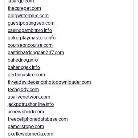
jusu-gb.com
thecarepet.com
blogwriterplus.com
guestpostingseo.com
casinogambitpro.info
pokerplaymasters.info
courseoncourse.com
bantinbatdongsan247.com
bahednog.info
bahenxgek.info
pertamaskre.com
threadsvideoandphotodownloader.com
techgiddy.com
usalivenetwork.com
jackpotrushonline.info
ucnewshindi.com
freecellphonedatabase.com
gamersrope.com
exellewebmedia.com