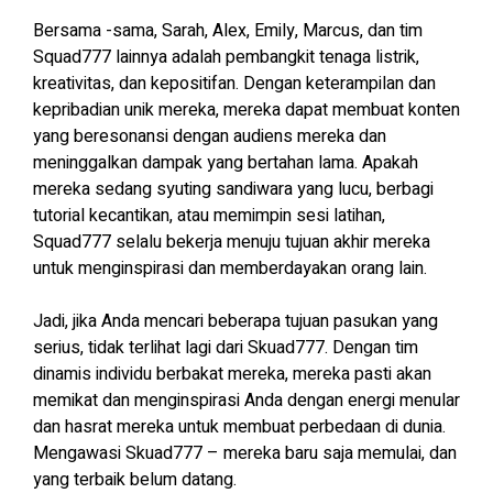
Bersama -sama, Sarah, Alex, Emily, Marcus, dan tim
Squad777 lainnya adalah pembangkit tenaga listrik,
kreativitas, dan kepositifan. Dengan keterampilan dan
kepribadian unik mereka, mereka dapat membuat konten
yang beresonansi dengan audiens mereka dan
meninggalkan dampak yang bertahan lama. Apakah
mereka sedang syuting sandiwara yang lucu, berbagi
tutorial kecantikan, atau memimpin sesi latihan,
Squad777 selalu bekerja menuju tujuan akhir mereka
untuk menginspirasi dan memberdayakan orang lain.
Jadi, jika Anda mencari beberapa tujuan pasukan yang
serius, tidak terlihat lagi dari Skuad777. Dengan tim
dinamis individu berbakat mereka, mereka pasti akan
memikat dan menginspirasi Anda dengan energi menular
dan hasrat mereka untuk membuat perbedaan di dunia.
Mengawasi Skuad777 – mereka baru saja memulai, dan
yang terbaik belum datang.