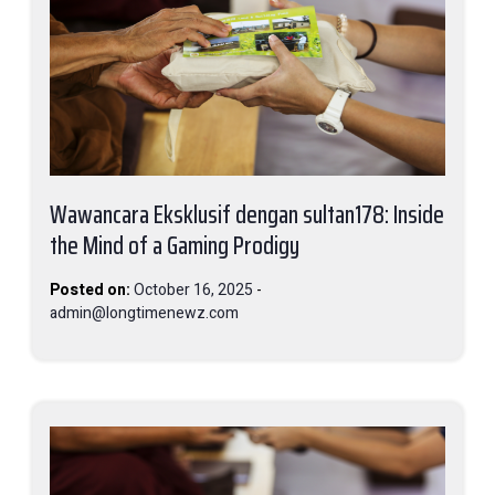
Wawancara Eksklusif dengan sultan178: Inside
the Mind of a Gaming Prodigy
Posted on:
October 16, 2025
-
admin@longtimenewz.com