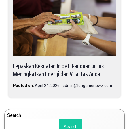
Lepaskan Kekuatan Inibet: Panduan untuk
Meningkatkan Energi dan Vitalitas Anda
Posted on:
April 24, 2026
-
admin@longtimenewz.com
Search
Search