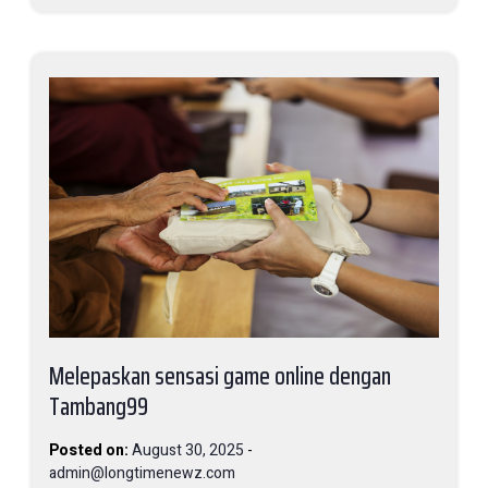
Melepaskan sensasi game online dengan
Tambang99
Posted on:
August 30, 2025
-
admin@longtimenewz.com