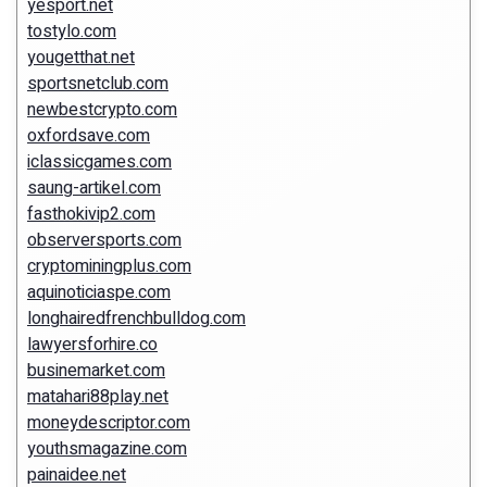
yesport.net
tostylo.com
yougetthat.net
sportsnetclub.com
newbestcrypto.com
oxfordsave.com
iclassicgames.com
saung-artikel.com
fasthokivip2.com
observersports.com
cryptominingplus.com
aquinoticiaspe.com
longhairedfrenchbulldog.com
lawyersforhire.co
businemarket.com
matahari88play.net
moneydescriptor.com
youthsmagazine.com
painaidee.net