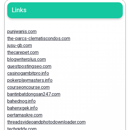
Links
punjwanis.com
the-parcs-clematiscondos.com
jusu-gb.com
thecarepet.com
blogwriterplus.com
guestpostingseo.com
casinogambitpro.info
pokerplaymasters.info
courseoncourse.com
bantinbatdongsan247.com
bahednog.info
bahenxgek.info
pertamaskre.com
threadsvideoandphotodownloader.com
techgiddy.com