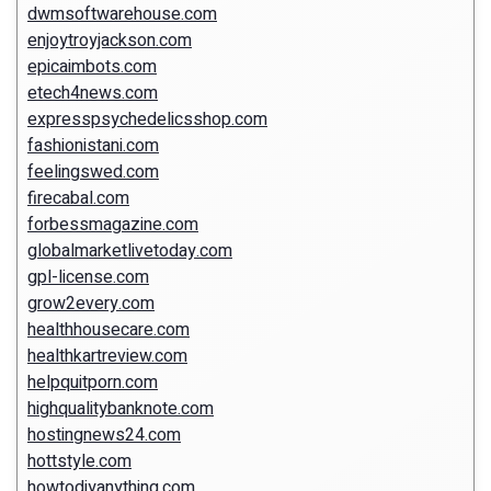
dwmsoftwarehouse.com
enjoytroyjackson.com
epicaimbots.com
etech4news.com
expresspsychedelicsshop.com
fashionistani.com
feelingswed.com
firecabal.com
forbessmagazine.com
globalmarketlivetoday.com
gpl-license.com
grow2every.com
healthhousecare.com
healthkartreview.com
helpquitporn.com
highqualitybanknote.com
hostingnews24.com
hottstyle.com
howtodiyanything.com