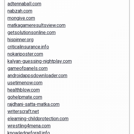
adtennaball.com
nabzah.com
mongive.com
matkagameresultsview.com
getsolutionsonline.com
hispinner.org
criticalinsurance.info
nokariposter.com
kalyan-guessing-nightplay.com
gameofpanels.com
androidappsdownloader.com
usetimenow.com
healthblow.com
gohelpmate.com
rajdhani-satta-matka.com
writerscraft.net
elearning-childprotection.com
wrestling4mena.com
knowledgeforall.info