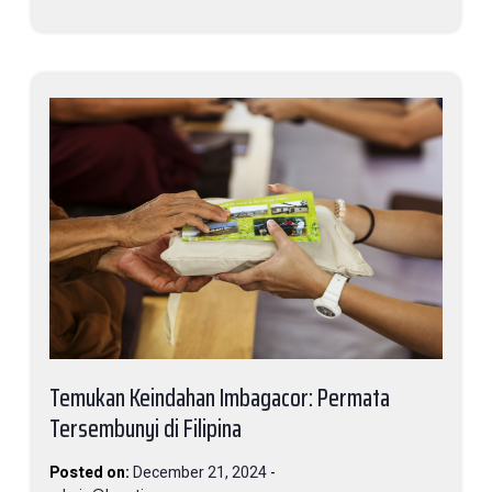
Temukan Keindahan Imbagacor: Permata
Tersembunyi di Filipina
Posted on:
December 21, 2024
-