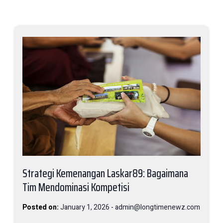
Strategi Kemenangan Laskar89: Bagaimana
Tim Mendominasi Kompetisi
Posted on:
January 1, 2026
-
admin@longtimenewz.com