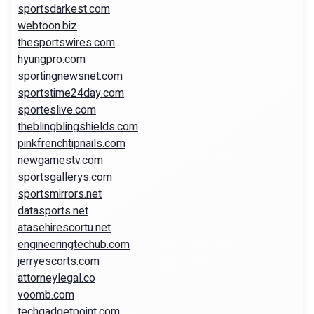
sportsdarkest.com
webtoon.biz
thesportswires.com
hyungpro.com
sportingnewsnet.com
sportstime24day.com
sporteslive.com
theblingblingshields.com
pinkfrenchtipnails.com
newgamestv.com
sportsgallerys.com
sportsmirrors.net
datasports.net
atasehirescortu.net
engineeringtechub.com
jerryescorts.com
attorneylegal.co
voomb.com
techgadgetpoint.com