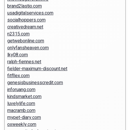
brand2lastio.com
usadigitalservices.com
socialhoppers.com
creativedream.net
n2315.com
getwebonline.com
onlyfansheaven.com
lky08.com
ralph-fiennes.net
fielder-maximum-discount.net
fitfllex.com
genesisbusinesscredit.com
inforuang.com
kindsmarket.com
luvelylife.com
macramb.com
mypet-diary.com
oxweekly.com