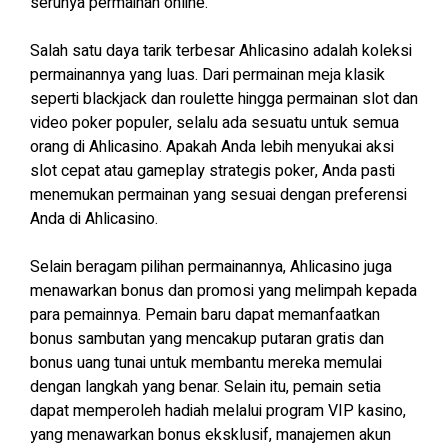
serunya permainan online.
Salah satu daya tarik terbesar Ahlicasino adalah koleksi
permainannya yang luas. Dari permainan meja klasik
seperti blackjack dan roulette hingga permainan slot dan
video poker populer, selalu ada sesuatu untuk semua
orang di Ahlicasino. Apakah Anda lebih menyukai aksi
slot cepat atau gameplay strategis poker, Anda pasti
menemukan permainan yang sesuai dengan preferensi
Anda di Ahlicasino.
Selain beragam pilihan permainannya, Ahlicasino juga
menawarkan bonus dan promosi yang melimpah kepada
para pemainnya. Pemain baru dapat memanfaatkan
bonus sambutan yang mencakup putaran gratis dan
bonus uang tunai untuk membantu mereka memulai
dengan langkah yang benar. Selain itu, pemain setia
dapat memperoleh hadiah melalui program VIP kasino,
yang menawarkan bonus eksklusif, manajemen akun