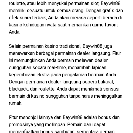
roulette, atau lebih menyukai permainan slot, Baywin88
memiliki sesuatu untuk semua orang. Dengan grafis dan
efek suara terbaik, Anda akan merasa seperti berada di
kasino kehidupan nyata saat memainkan game favorit
Anda.
Selain permainan kasino tradisional, Baywin88 juga
menawarkan berbagai permainan dealer langsung. Fitur
ini memungkinkan Anda bermain melawan dealer
sungguhan secara real-time, menambah lapisan
kegembiraan ekstra pada pengalaman bermain Anda.
Dengan permainan dealer langsung seperti bakarat,
blackjack, dan roulette, Anda dapat menikmati sensasi
bermain di kasino sungguhan tanpa harus meninggalkan
rumah.
Fitur menonjol lainnya dari Baywin88 adalah bonus dan
promosinya yang melimpah. Pemain baru dapat
memanfaatkan bonus sambutan, sementara pemain