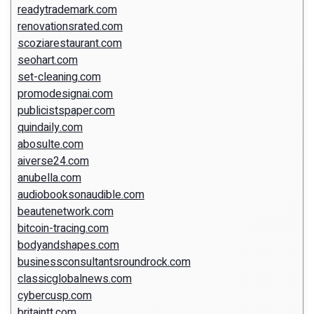
readytrademark.com
renovationsrated.com
scoziarestaurant.com
seohart.com
set-cleaning.com
promodesignai.com
publicistspaper.com
quindaily.com
abosulte.com
aiverse24.com
anubella.com
audiobooksonaudible.com
beautenetwork.com
bitcoin-tracing.com
bodyandshapes.com
businessconsultantsroundrock.com
classicglobalnews.com
cybercusp.com
britaintt.com