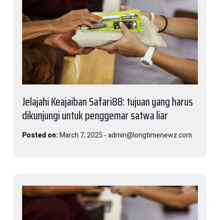
Jelajahi Keajaiban Safari88: tujuan yang harus
dikunjungi untuk penggemar satwa liar
Posted on:
March 7, 2025
-
admin@longtimenewz.com