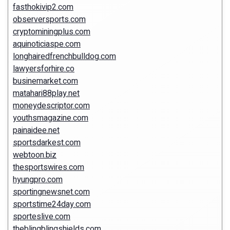
fasthokivip2.com
observersports.com
cryptominingplus.com
aquinoticiaspe.com
longhairedfrenchbulldog.com
lawyersforhire.co
businemarket.com
matahari88play.net
moneydescriptor.com
youthsmagazine.com
painaidee.net
sportsdarkest.com
webtoon.biz
thesportswires.com
hyungpro.com
sportingnewsnet.com
sportstime24day.com
sporteslive.com
theblingblingshields.com