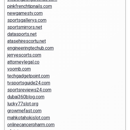
pinkfrenchtipnails.com
newgamestv.com
sportsgallerys.com
sportsmirrors.net
datasports.net
atasehirescortu.net
engineeringtechub.com
jerryescorts.com
attorneylegal.co
voomb.com
techgadgetpoint.com
tvsportsguide24.com
sportsreviews24.com
dubai360blog.com
lucky77slot.org
growmefast.com
mahkotahokislot.com
onlinecancerpharm.com