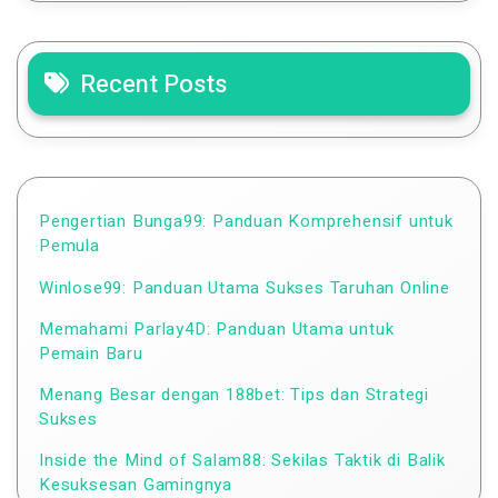
Recent Posts
Pengertian Bunga99: Panduan Komprehensif untuk
Pemula
Winlose99: Panduan Utama Sukses Taruhan Online
Memahami Parlay4D: Panduan Utama untuk
Pemain Baru
Menang Besar dengan 188bet: Tips dan Strategi
Sukses
Inside the Mind of Salam88: Sekilas Taktik di Balik
Kesuksesan Gamingnya