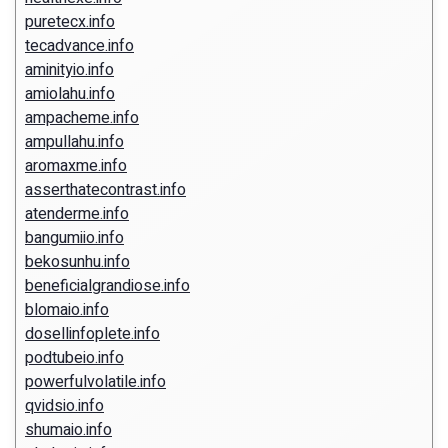
puretecx.info
tecadvance.info
aminityio.info
amiolahu.info
ampacheme.info
ampullahu.info
aromaxme.info
asserthatecontrast.info
atenderme.info
bangumiio.info
bekosunhu.info
beneficialgrandiose.info
blomaio.info
dosellinfoplete.info
podtubeio.info
powerfulvolatile.info
qvidsio.info
shumaio.info