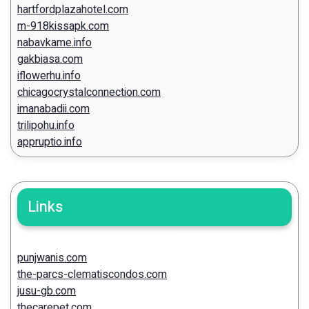
hartfordplazahotel.com
m-918kissapk.com
nabavkame.info
gakbiasa.com
iflowerhu.info
chicagocrystalconnection.com
imanabadii.com
trilipohu.info
appruptio.info
Links
punjwanis.com
the-parcs-clematiscondos.com
jusu-gb.com
thecarepet.com