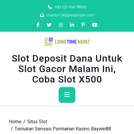
Skip
+00 123 456 78900
to
charity1245@example.com
content
Slot Deposit Dana Untuk
Slot Gacor Malam Ini,
Coba Slot X500
Primary
Menu
Home
Situs Slot
Temukan Sensasi Permainan Kasino Baywin88