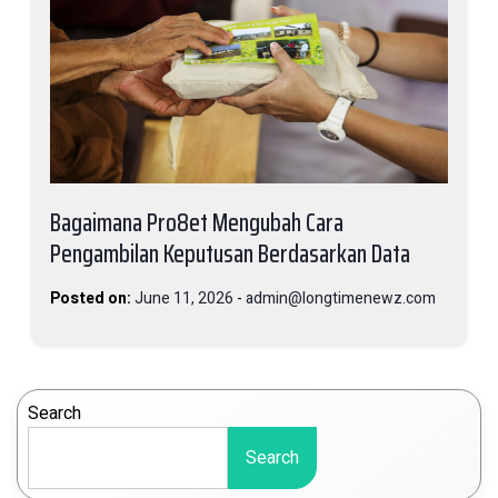
Bagaimana Pro8et Mengubah Cara
Pengambilan Keputusan Berdasarkan Data
Posted on:
June 11, 2026
-
admin@longtimenewz.com
Search
Search