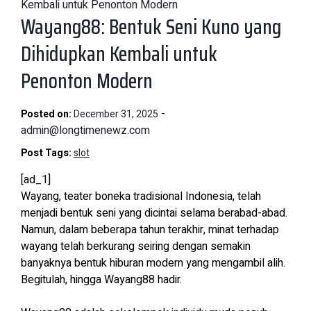
Kembali untuk Penonton Modern
Wayang88: Bentuk Seni Kuno yang
Dihidupkan Kembali untuk
Penonton Modern
-
Posted on:
December 31, 2025
admin@longtimenewz.com
Post Tags:
slot
[ad_1]
Wayang, teater boneka tradisional Indonesia, telah
menjadi bentuk seni yang dicintai selama berabad-abad.
Namun, dalam beberapa tahun terakhir, minat terhadap
wayang telah berkurang seiring dengan semakin
banyaknya bentuk hiburan modern yang mengambil alih.
Begitulah, hingga Wayang88 hadir.