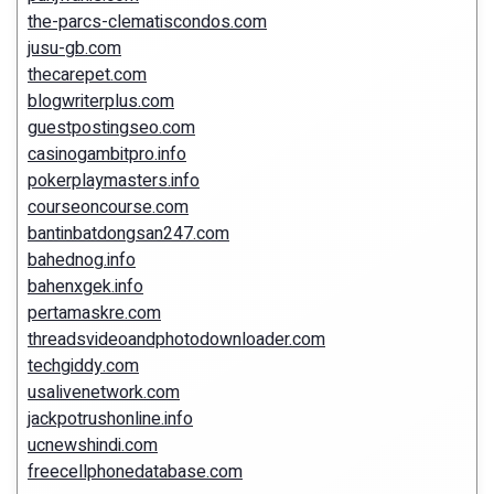
the-parcs-clematiscondos.com
jusu-gb.com
thecarepet.com
blogwriterplus.com
guestpostingseo.com
casinogambitpro.info
pokerplaymasters.info
courseoncourse.com
bantinbatdongsan247.com
bahednog.info
bahenxgek.info
pertamaskre.com
threadsvideoandphotodownloader.com
techgiddy.com
usalivenetwork.com
jackpotrushonline.info
ucnewshindi.com
freecellphonedatabase.com