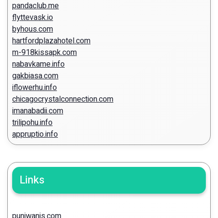
pandaclub.me
flyttevask.io
byhous.com
hartfordplazahotel.com
m-918kissapk.com
nabavkame.info
gakbiasa.com
iflowerhu.info
chicagocrystalconnection.com
imanabadii.com
trilipohu.info
appruptio.info
Links
punjwanis.com