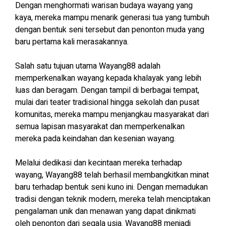
Dengan menghormati warisan budaya wayang yang
kaya, mereka mampu menarik generasi tua yang tumbuh
dengan bentuk seni tersebut dan penonton muda yang
baru pertama kali merasakannya.
Salah satu tujuan utama Wayang88 adalah
memperkenalkan wayang kepada khalayak yang lebih
luas dan beragam. Dengan tampil di berbagai tempat,
mulai dari teater tradisional hingga sekolah dan pusat
komunitas, mereka mampu menjangkau masyarakat dari
semua lapisan masyarakat dan memperkenalkan
mereka pada keindahan dan kesenian wayang.
Melalui dedikasi dan kecintaan mereka terhadap
wayang, Wayang88 telah berhasil membangkitkan minat
baru terhadap bentuk seni kuno ini. Dengan memadukan
tradisi dengan teknik modern, mereka telah menciptakan
pengalaman unik dan menawan yang dapat dinikmati
oleh penonton dari segala usia. Wayang88 menjadi