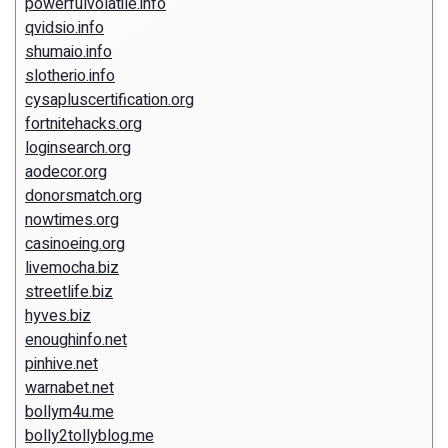
powerfulvolatile.info
qvidsio.info
shumaio.info
slotherio.info
cysapluscertification.org
fortnitehacks.org
loginsearch.org
aodecor.org
donorsmatch.org
nowtimes.org
casinoeing.org
livemocha.biz
streetlife.biz
hyves.biz
enoughinfo.net
pinhive.net
warnabet.net
bollym4u.me
bolly2tollyblog.me