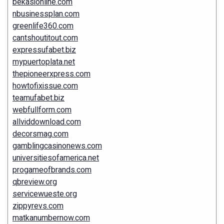
bekasionline.com
nbusinessplan.com
greenlife360.com
cantshoutitout.com
expressufabet.biz
mypuertoplata.net
thepioneerxpress.com
howtofixissue.com
teamufabet.biz
webfullform.com
allviddownload.com
decorsmag.com
gamblingcasinonews.com
universitiesofamerica.net
progameofbrands.com
qbreview.org
servicewueste.org
zippyrevs.com
matkanumbernow.com