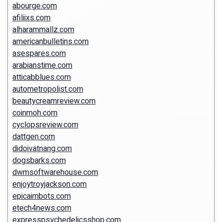
abourge.com
afiliixs.com
alharammallz.com
americanbulletins.com
asespares.com
arabianstime.com
atticabblues.com
autometropolist.com
beautycreamreview.com
coinmoh.com
cyclopsreview.com
dattgen.com
didoivatnang.com
dogsbarks.com
dwmsoftwarehouse.com
enjoytroyjackson.com
epicaimbots.com
etech4news.com
expresspsychedelicsshop.com