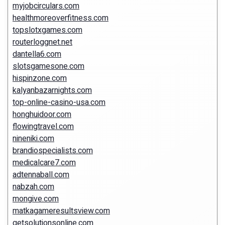
myjobcirculars.com
healthmoreoverfitness.com
topslotxgames.com
routerloggnet.net
dantella6.com
slotsgamesone.com
hispinzone.com
kalyanbazarnights.com
top-online-casino-usa.com
honghuidoor.com
flowingtravel.com
nineniki.com
brandiospecialists.com
medicalcare7.com
adtennaball.com
nabzah.com
mongive.com
matkagameresultsview.com
getsolutionsonline.com