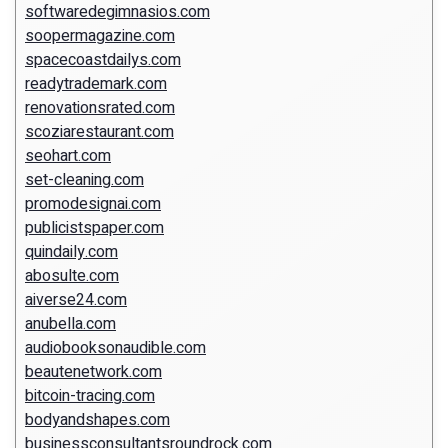
softwaredegimnasios.com
soopermagazine.com
spacecoastdailys.com
readytrademark.com
renovationsrated.com
scoziarestaurant.com
seohart.com
set-cleaning.com
promodesignai.com
publicistspaper.com
quindaily.com
abosulte.com
aiverse24.com
anubella.com
audiobooksonaudible.com
beautenetwork.com
bitcoin-tracing.com
bodyandshapes.com
businessconsultantsroundrock.com