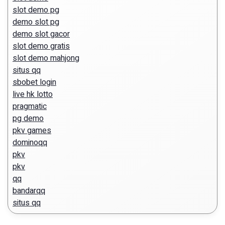
slot demo pg
demo slot pg
demo slot gacor
slot demo gratis
slot demo mahjong
situs qq
sbobet login
live hk lotto
pragmatic
pg demo
pkv games
dominoqq
pkv
pkv
qq
bandarqq
situs qq