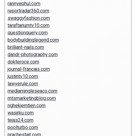
rannyephul.com
reportradar360.com
swaggyfashion.com
taraftariumtv10.com
questionquery.com
bodybuildinglegend.com
brilliant-nails.com
dandr-photography.com
dokteroce.com
journal-francais.com
justintv10.com
lawyerule.com
mediamingleseaco.com
mtsmarketingblog.com
nghekiemtien.com
wasirku.com
tejas24.com
poolturbo.com
prachestait.com