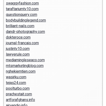
swaggyfashion.com
taraftariumtv10.com
questionquery.com
bodybuildinglegend.com
brilliant-nails.com
dandr-photography.com
dokteroce.com
journal-francais.com
justintv10.com
lawyerule.com
mediamingleseaco.com
mtsmarketingblog.com
nghekiemtien.com
wasirku.com
tejas24.com
poolturbo.com
prachestait.com
artforafghans.info
airvendio.info