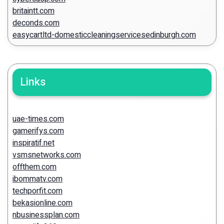
britaintt.com
deconds.com
easycartltd-domesticcleaningservicesedinburgh.com
Links
uae-times.com
gamerifys.com
inspiratif.net
vsmsnetworks.com
offthem.com
ibommatv.com
techporfit.com
bekasionline.com
nbusinessplan.com