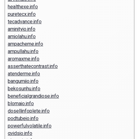
healthexe.info
puretecx.info
tecadvance.info
aminityio.info
amiolahu.info
ampacheme.info
ampullahu.info
aromaxme.info
asserthatecontrast.info
atenderme.info
bangumiio.info
bekosunhu.info
beneficialgrandiose.info
blomaio.info
dosellinfoplete.info
podtubeio.info
powerfulvolatile.info
qvidsio.info