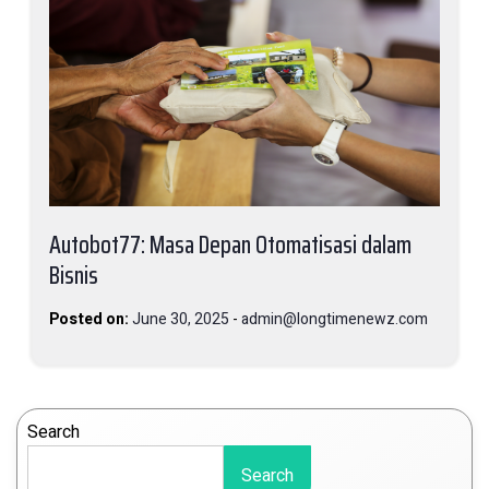
Autobot77: Masa Depan Otomatisasi dalam
Bisnis
Posted on:
June 30, 2025
-
admin@longtimenewz.com
Search
Search