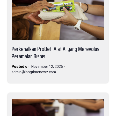
Perkenalkan Pro8et: Alat AI yang Merevolusi
Peramalan Bisnis
Posted on:
November 12, 2025
-
admin@longtimenewz.com