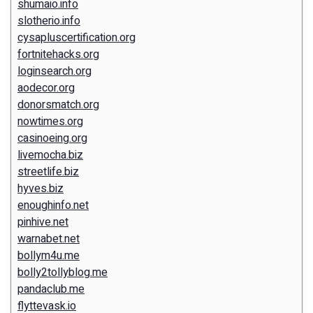
shumaio.info
slotherio.info
cysapluscertification.org
fortnitehacks.org
loginsearch.org
aodecor.org
donorsmatch.org
nowtimes.org
casinoeing.org
livemocha.biz
streetlife.biz
hyves.biz
enoughinfo.net
pinhive.net
warnabet.net
bollym4u.me
bolly2tollyblog.me
pandaclub.me
flyttevask.io