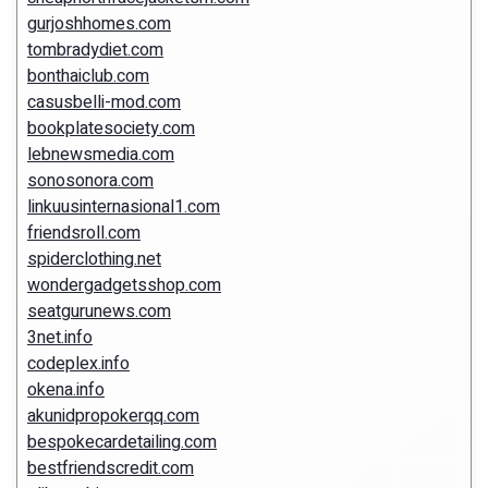
gurjoshhomes.com
tombradydiet.com
bonthaiclub.com
casusbelli-mod.com
bookplatesociety.com
lebnewsmedia.com
sonosonora.com
linkuusinternasional1.com
friendsroll.com
spiderclothing.net
wondergadgetsshop.com
seatgurunews.com
3net.info
codeplex.info
okena.info
akunidpropokerqq.com
bespokecardetailing.com
bestfriendscredit.com