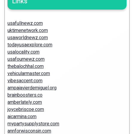
Links
usafullnewz.com
uktimenetwork.com
usaworldnewz.com
todayusaexplore.com
usalocality.com
usafournewz.com
thebalochhal.com
vehicularmaster.com
vibesaccent.com
ampajavierdemiguel.org
brainboosters.co
amberlately.com
joycebriscoe.com
aicarmina.com
mypartysupplystore.com
annforwisconsin.com