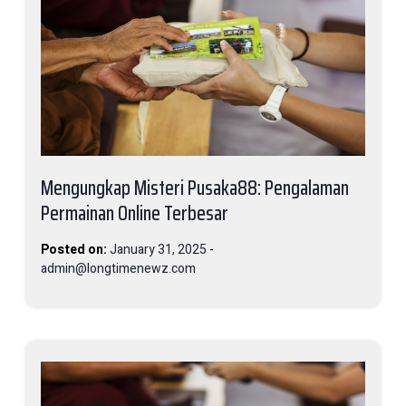
Mengungkap Misteri Pusaka88: Pengalaman
Permainan Online Terbesar
Posted on:
January 31, 2025
-
admin@longtimenewz.com