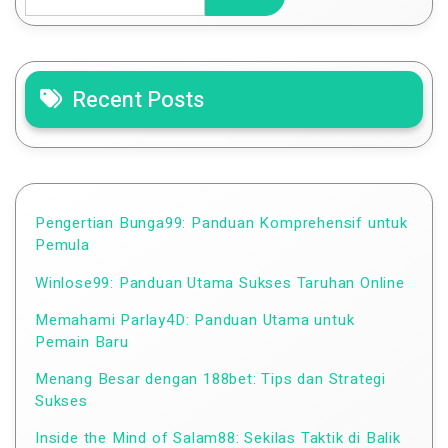
Recent Posts
Pengertian Bunga99: Panduan Komprehensif untuk
Pemula
Winlose99: Panduan Utama Sukses Taruhan Online
Memahami Parlay4D: Panduan Utama untuk
Pemain Baru
Menang Besar dengan 188bet: Tips dan Strategi
Sukses
Inside the Mind of Salam88: Sekilas Taktik di Balik