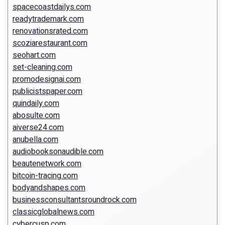
spacecoastdailys.com
readytrademark.com
renovationsrated.com
scoziarestaurant.com
seohart.com
set-cleaning.com
promodesignai.com
publicistspaper.com
quindaily.com
abosulte.com
aiverse24.com
anubella.com
audiobooksonaudible.com
beautenetwork.com
bitcoin-tracing.com
bodyandshapes.com
businessconsultantsroundrock.com
classicglobalnews.com
cybercusp.com