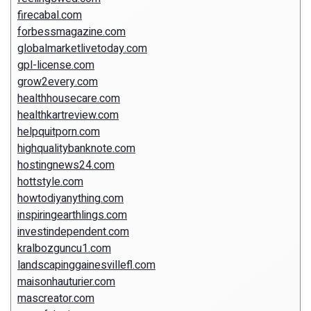
firecabal.com
forbessmagazine.com
globalmarketlivetoday.com
gpl-license.com
grow2every.com
healthhousecare.com
healthkartreview.com
helpquitporn.com
highqualitybanknote.com
hostingnews24.com
hottstyle.com
howtodiyanything.com
inspiringearthlings.com
investindependent.com
kralbozguncu1.com
landscapinggainesvillefl.com
maisonhauturier.com
mascreator.com