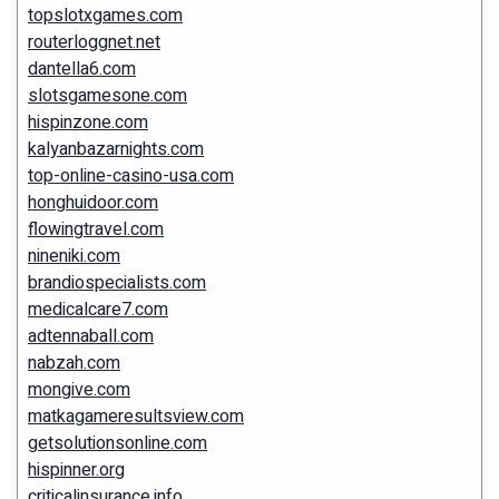
topslotxgames.com
routerloggnet.net
dantella6.com
slotsgamesone.com
hispinzone.com
kalyanbazarnights.com
top-online-casino-usa.com
honghuidoor.com
flowingtravel.com
nineniki.com
brandiospecialists.com
medicalcare7.com
adtennaball.com
nabzah.com
mongive.com
matkagameresultsview.com
getsolutionsonline.com
hispinner.org
criticalinsurance.info