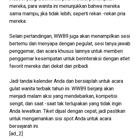
mereka, para wanita ini menunjukkan bahwa mereka
sama mampu, jika tidak lebih, seperti rekan -rekan pria
mereka.
Selain pertandingan, WWB9 juga akan menampilkan sesi
bertemu dan menyapa dengan pegulat, sesi tanya jawab
penggemar, dan acara khusus lainnya untuk memberi
penggemar kesempatan untuk berinteraksi dengan atlet
favorit mereka dari dekat dan pribadi.
Jadi tandai kalender Anda dan bersiaplah untuk acara
gulat wanita terbaik tahun ini. WWB9 berjanji akan
menjadi malam aksi yang mendebarkan, kompetisi
sengit, dan saat -saat tak terlupakan yang tidak ingin
Anda lewatkan. Tiket dijual dengan cepat, jadi pastikan
untuk mengamankan sisi spot Anda untuk acara
bersejarah ini.
[ad_2]