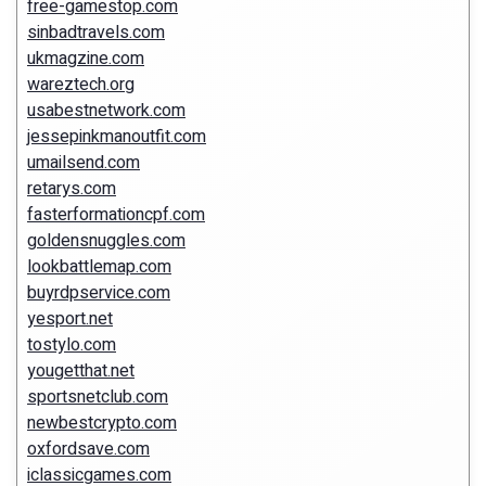
free-gamestop.com
sinbadtravels.com
ukmagzine.com
wareztech.org
usabestnetwork.com
jessepinkmanoutfit.com
umailsend.com
retarys.com
fasterformationcpf.com
goldensnuggles.com
lookbattlemap.com
buyrdpservice.com
yesport.net
tostylo.com
yougetthat.net
sportsnetclub.com
newbestcrypto.com
oxfordsave.com
iclassicgames.com