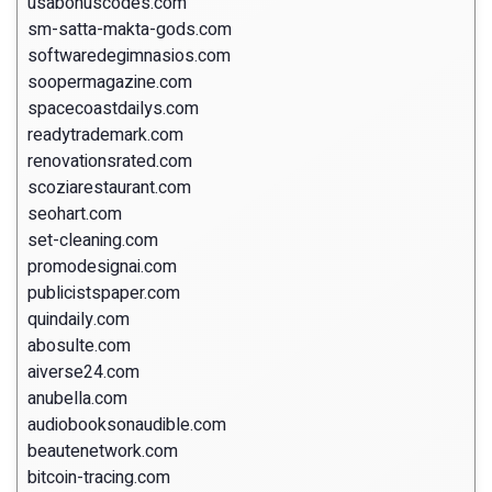
usabonuscodes.com
sm-satta-makta-gods.com
softwaredegimnasios.com
soopermagazine.com
spacecoastdailys.com
readytrademark.com
renovationsrated.com
scoziarestaurant.com
seohart.com
set-cleaning.com
promodesignai.com
publicistspaper.com
quindaily.com
abosulte.com
aiverse24.com
anubella.com
audiobooksonaudible.com
beautenetwork.com
bitcoin-tracing.com