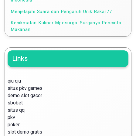
Indonesia
Menjelajahi Suara dan Pengaruh Unik Bakar77
Kenikmatan Kuliner Mposurga: Surganya Pencinta
Makanan
Links
qiu qiu
situs pkv games
demo slot gacor
sbobet
situs qq
pkv
poker
slot demo gratis