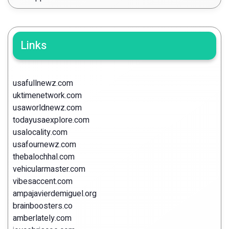
Links
usafullnewz.com
uktimenetwork.com
usaworldnewz.com
todayusaexplore.com
usalocality.com
usafournewz.com
thebalochhal.com
vehicularmaster.com
vibesaccent.com
ampajavierdemiguel.org
brainboosters.co
amberlately.com