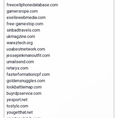
freecellphonedatabase.com
gamersrope.com
exellewebmedia.com
free-gamestop.com
sinbadtravels.com
ukmagzine.com
wareztech.org
usabestnetwork.com
jessepinkmanoutfit.com
umailsend.com
retarys.com
fasterformationcpf.com
goldensnuggles.com
lookbattlemap.com
buyrdpservice.com
yesport.net
tostylo.com
yougetthat.net