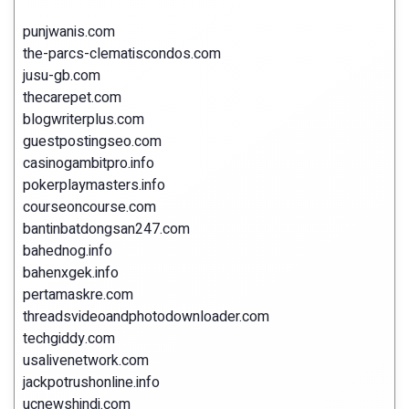
punjwanis.com
the-parcs-clematiscondos.com
jusu-gb.com
thecarepet.com
blogwriterplus.com
guestpostingseo.com
casinogambitpro.info
pokerplaymasters.info
courseoncourse.com
bantinbatdongsan247.com
bahednog.info
bahenxgek.info
pertamaskre.com
threadsvideoandphotodownloader.com
techgiddy.com
usalivenetwork.com
jackpotrushonline.info
ucnewshindi.com