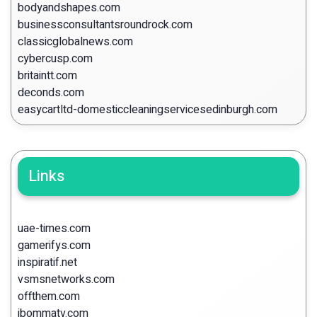
bodyandshapes.com
businessconsultantsroundrock.com
classicglobalnews.com
cybercusp.com
britaintt.com
deconds.com
easycartltd-domesticcleaningservicesedinburgh.com
Links
uae-times.com
gamerifys.com
inspiratif.net
vsmsnetworks.com
offthem.com
ibommatv.com