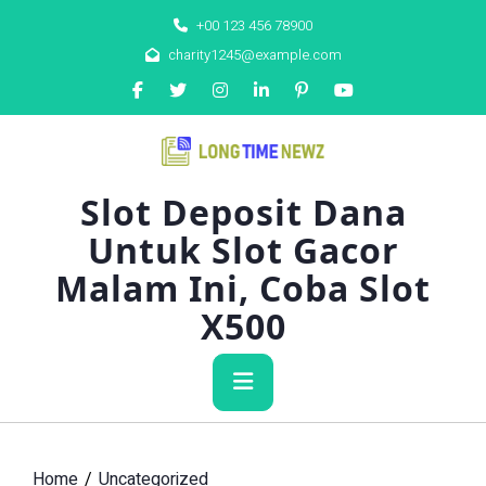
Skip
+00 123 456 78900
to
charity1245@example.com
content
Slot Deposit Dana
Untuk Slot Gacor
Malam Ini, Coba Slot
X500
Primary
Menu
Home
Uncategorized