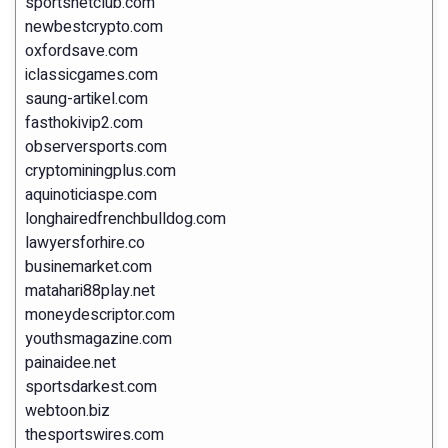
sportsnetclub.com
newbestcrypto.com
oxfordsave.com
iclassicgames.com
saung-artikel.com
fasthokivip2.com
observersports.com
cryptominingplus.com
aquinoticiaspe.com
longhairedfrenchbulldog.com
lawyersforhire.co
businemarket.com
matahari88play.net
moneydescriptor.com
youthsmagazine.com
painaidee.net
sportsdarkest.com
webtoon.biz
thesportswires.com