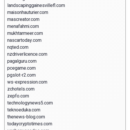
landscapinggainesvillefl.com
maisonhauturier.com
mascreator.com
menafahmi.com
mukhtarmeer.com
nascartoday.com
nqted.com
nzdriverlicence.com
pagalguru.com
pcegame.com
pgslot-r2.com
ws-expression.com
zchotels.com
zepfo.com
technologynews5.com
teknoeduka.com
thenews-blog.com
todaycryptotimes.com