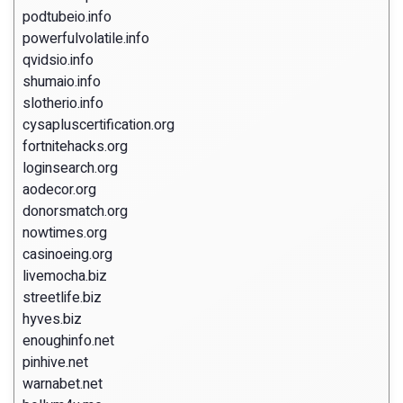
podtubeio.info
powerfulvolatile.info
qvidsio.info
shumaio.info
slotherio.info
cysapluscertification.org
fortnitehacks.org
loginsearch.org
aodecor.org
donorsmatch.org
nowtimes.org
casinoeing.org
livemocha.biz
streetlife.biz
hyves.biz
enoughinfo.net
pinhive.net
warnabet.net