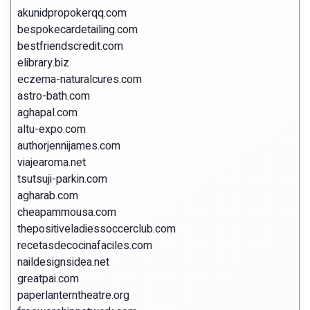
akunidpropokerqq.com
bespokecardetailing.com
bestfriendscredit.com
elibrary.biz
eczema-naturalcures.com
astro-bath.com
aghapal.com
altu-expo.com
authorjennijames.com
viajearoma.net
tsutsuji-parkin.com
agharab.com
cheapammousa.com
thepositiveladiessoccerclub.com
recetasdecocinafaciles.com
naildesignsidea.net
greatpai.com
paperlanterntheatre.org