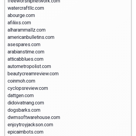
freeworshipnetwork.com
watercraftllc.com
abourge.com
afiliixs.com
alharammallz.com
americanbulletins.com
asespares.com
arabianstime.com
atticabblues.com
autometropolist.com
beautycreamreview.com
coinmoh.com
cyclopsreview.com
dattgen.com
didoivatnang.com
dogsbarks.com
dwmsoftwarehouse.com
enjoytroyjackson.com
epicaimbots.com