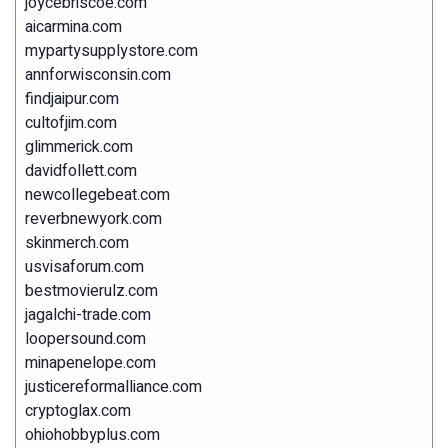
joycebriscoe.com
aicarmina.com
mypartysupplystore.com
annforwisconsin.com
findjaipur.com
cultofjim.com
glimmerick.com
davidfollett.com
newcollegebeat.com
reverbnewyork.com
skinmerch.com
usvisaforum.com
bestmovierulz.com
jagalchi-trade.com
loopersound.com
minapenelope.com
justicereformalliance.com
cryptoglax.com
ohiohobbyplus.com