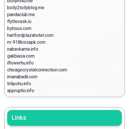
bollym4u.me
bolly2tollyblog.me
pandaclub.me
flyttevask.io
byhous.com
hartfordplazahotel.com
m-918kissapk.com
nabavkame.info
gakbiasa.com
iflowerhu.info
chicagocrystalconnection.com
imanabadii.com
trilipohu.info
appruptio.info
Links