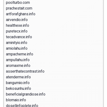
poolturbo.com
prachestait.com
artforafghans.info
airvendio.info
healthexe.info
puretecx.info
tecadvance.info
aminityio.info
amiolahu.info
ampacheme.info
ampullahu.info
aromaxme.info
asserthatecontrast.info
atenderme.info
bangumiio.info
bekosunhu.info
beneficialgrandiose.info
blomaio.info
dosellinfoplete.info