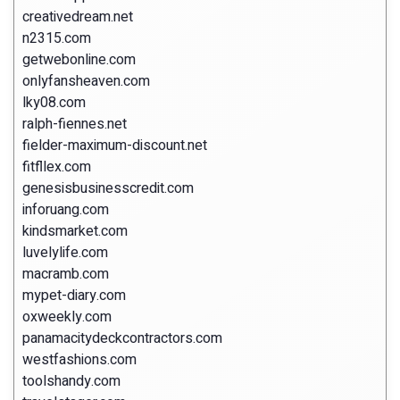
creativedream.net
n2315.com
getwebonline.com
onlyfansheaven.com
lky08.com
ralph-fiennes.net
fielder-maximum-discount.net
fitfllex.com
genesisbusinesscredit.com
inforuang.com
kindsmarket.com
luvelylife.com
macramb.com
mypet-diary.com
oxweekly.com
panamacitydeckcontractors.com
westfashions.com
toolshandy.com