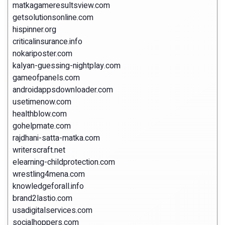
matkagameresultsview.com
getsolutionsonline.com
hispinner.org
criticalinsurance.info
nokariposter.com
kalyan-guessing-nightplay.com
gameofpanels.com
androidappsdownloader.com
usetimenow.com
healthblow.com
gohelpmate.com
rajdhani-satta-matka.com
writerscraft.net
elearning-childprotection.com
wrestling4mena.com
knowledgeforall.info
brand2lastio.com
usadigitalservices.com
socialhoppers.com