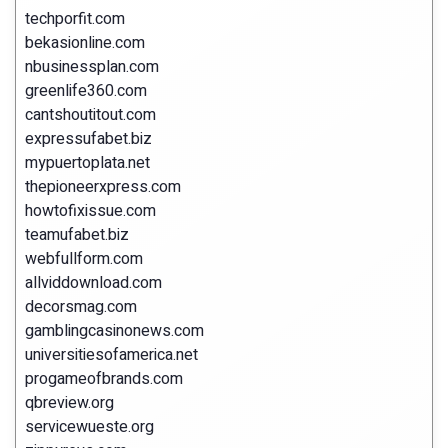
techporfit.com
bekasionline.com
nbusinessplan.com
greenlife360.com
cantshoutitout.com
expressufabet.biz
mypuertoplata.net
thepioneerxpress.com
howtofixissue.com
teamufabet.biz
webfullform.com
allviddownload.com
decorsmag.com
gamblingcasinonews.com
universitiesofamerica.net
progameofbrands.com
qbreview.org
servicewueste.org