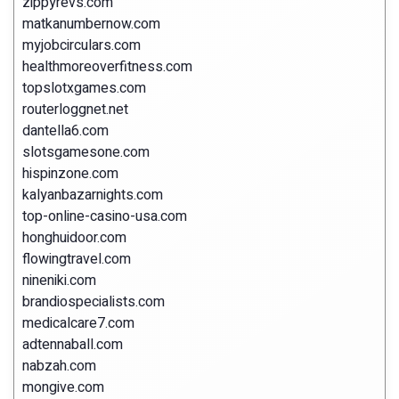
zippyrevs.com
matkanumbernow.com
myjobcirculars.com
healthmoreoverfitness.com
topslotxgames.com
routerloggnet.net
dantella6.com
slotsgamesone.com
hispinzone.com
kalyanbazarnights.com
top-online-casino-usa.com
honghuidoor.com
flowingtravel.com
nineniki.com
brandiospecialists.com
medicalcare7.com
adtennaball.com
nabzah.com
mongive.com