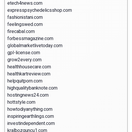
etech4news.com
expresspsychedelicsshop.com
fashionistani.com
feelingswed.com
firecabal.com
forbessmagazine.com
globalmarketlivetoday.com
gpl-license.com
grow2every.com
healthhousecare.com
healthkartreview.com
helpquitporn.com
highqualitybanknote.com
hostingnews24.com
hottstyle.com
howtodiyanything.com
inspiringearthlings.com
investindependent.com
kralbozguncu1.com