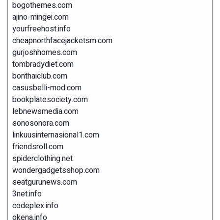
bogothemes.com
ajino-mingei.com
yourfreehost.info
cheapnorthfacejacketsm.com
gurjoshhomes.com
tombradydiet.com
bonthaiclub.com
casusbelli-mod.com
bookplatesociety.com
lebnewsmedia.com
sonosonora.com
linkuusinternasional1.com
friendsroll.com
spiderclothing.net
wondergadgetsshop.com
seatgurunews.com
3net.info
codeplex.info
okena.info