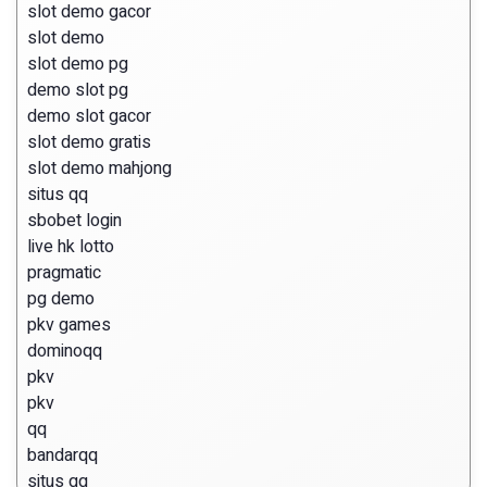
slot demo gacor
slot demo
slot demo pg
demo slot pg
demo slot gacor
slot demo gratis
slot demo mahjong
situs qq
sbobet login
live hk lotto
pragmatic
pg demo
pkv games
dominoqq
pkv
pkv
qq
bandarqq
situs qq