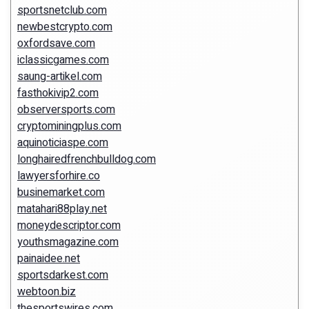
sportsnetclub.com
newbestcrypto.com
oxfordsave.com
iclassicgames.com
saung-artikel.com
fasthokivip2.com
observersports.com
cryptominingplus.com
aquinoticiaspe.com
longhairedfrenchbulldog.com
lawyersforhire.co
businemarket.com
matahari88play.net
moneydescriptor.com
youthsmagazine.com
painaidee.net
sportsdarkest.com
webtoon.biz
thesportswires.com