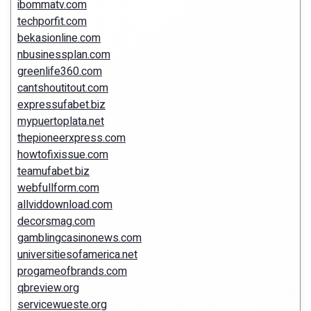
ibommatv.com
techporfit.com
bekasionline.com
nbusinessplan.com
greenlife360.com
cantshoutitout.com
expressufabet.biz
mypuertoplata.net
thepioneerxpress.com
howtofixissue.com
teamufabet.biz
webfullform.com
allviddownload.com
decorsmag.com
gamblingcasinonews.com
universitiesofamerica.net
progameofbrands.com
qbreview.org
servicewueste.org