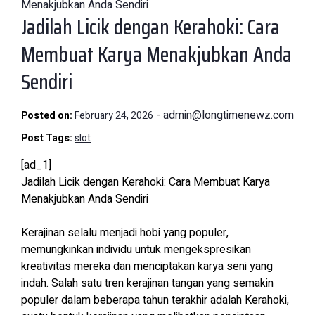
Menakjubkan Anda Sendiri
Jadilah Licik dengan Kerahoki: Cara
Membuat Karya Menakjubkan Anda
Sendiri
-
admin@longtimenewz.com
Posted on:
February 24, 2026
Post Tags:
slot
[ad_1]
Jadilah Licik dengan Kerahoki: Cara Membuat Karya
Menakjubkan Anda Sendiri
Kerajinan selalu menjadi hobi yang populer,
memungkinkan individu untuk mengekspresikan
kreativitas mereka dan menciptakan karya seni yang
indah. Salah satu tren kerajinan tangan yang semakin
populer dalam beberapa tahun terakhir adalah Kerahoki,