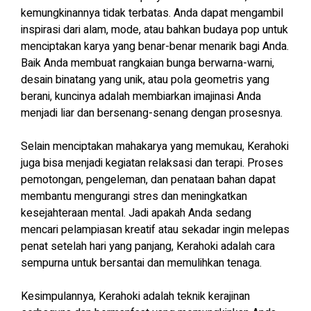
kemungkinannya tidak terbatas. Anda dapat mengambil
inspirasi dari alam, mode, atau bahkan budaya pop untuk
menciptakan karya yang benar-benar menarik bagi Anda.
Baik Anda membuat rangkaian bunga berwarna-warni,
desain binatang yang unik, atau pola geometris yang
berani, kuncinya adalah membiarkan imajinasi Anda
menjadi liar dan bersenang-senang dengan prosesnya.
Selain menciptakan mahakarya yang memukau, Kerahoki
juga bisa menjadi kegiatan relaksasi dan terapi. Proses
pemotongan, pengeleman, dan penataan bahan dapat
membantu mengurangi stres dan meningkatkan
kesejahteraan mental. Jadi apakah Anda sedang
mencari pelampiasan kreatif atau sekadar ingin melepas
penat setelah hari yang panjang, Kerahoki adalah cara
sempurna untuk bersantai dan memulihkan tenaga.
Kesimpulannya, Kerahoki adalah teknik kerajinan