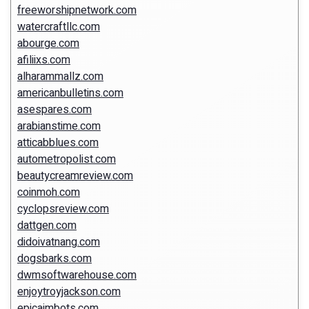
freeworshipnetwork.com
watercraftllc.com
abourge.com
afiliixs.com
alharammallz.com
americanbulletins.com
asespares.com
arabianstime.com
atticabblues.com
autometropolist.com
beautycreamreview.com
coinmoh.com
cyclopsreview.com
dattgen.com
didoivatnang.com
dogsbarks.com
dwmsoftwarehouse.com
enjoytroyjackson.com
epicaimbots.com