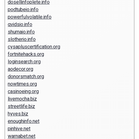
dosellinfoplete.info
podtubeio.info
powerfulvolatile.info
qvidsio.info
shumaio.info
slotherio.info
cysapluscertification.org
fortnitehacks.org
loginsearch.org
aodecor.org
donorsmatch.org
nowtimes.org
casinoeing.org
livemocha.biz
streetlife.biz
hyves.biz
enoughinfo.net
pinhive.net
warnabet.net