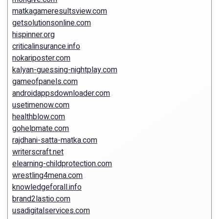
matkagameresultsview.com
getsolutionsonline.com
hispinner.org
criticalinsurance.info
nokariposter.com
kalyan-guessing-nightplay.com
gameofpanels.com
androidappsdownloader.com
usetimenow.com
healthblow.com
gohelpmate.com
rajdhani-satta-matka.com
writerscraft.net
elearning-childprotection.com
wrestling4mena.com
knowledgeforall.info
brand2lastio.com
usadigitalservices.com