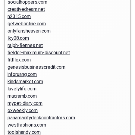
socialhoppers.com
creativedream.net
n2315.com
getwebonline.com
onlyfansheaven.com
lky08.com
ralph-fiennes.net
fielder-maximum-discount.net
fitfllex.com
genesisbusinesscredit.com
inforuang.com
kindsmarket.com
luvelylife.com
macramb.com
mypet-diary.com
oxweekly.com
panamacitydeckcontractors.com
westfashions.com
toolshandy.com