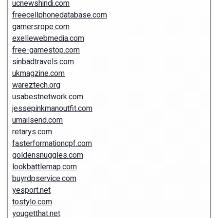
ucnewshindi.com
freecellphonedatabase.com
gamersrope.com
exellewebmedia.com
free-gamestop.com
sinbadtravels.com
ukmagzine.com
wareztech.org
usabestnetwork.com
jessepinkmanoutfit.com
umailsend.com
retarys.com
fasterformationcpf.com
goldensnuggles.com
lookbattlemap.com
buyrdpservice.com
yesport.net
tostylo.com
yougetthat.net