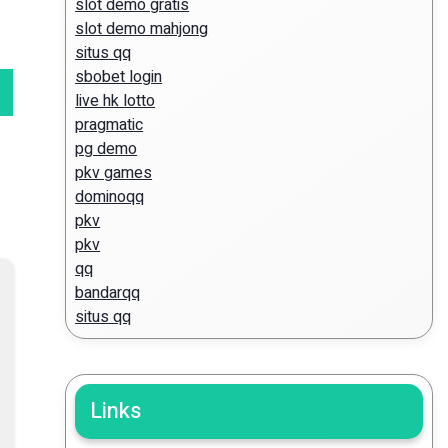
slot demo gratis
slot demo mahjong
situs qq
sbobet login
live hk lotto
pragmatic
pg demo
pkv games
dominoqq
pkv
pkv
qq
bandarqq
situs qq
Links