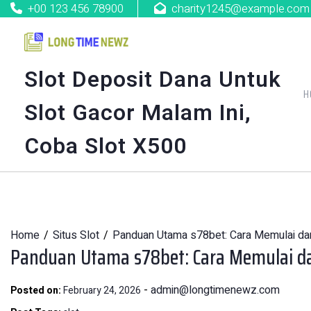
Skip
+00 123 456 78900
charity1245@example.com
to
content
Slot Deposit Dana Untuk
H
Slot Gacor Malam Ini,
Coba Slot X500
Home
Situs Slot
Panduan Utama s78bet: Cara Memulai d
Panduan Utama s78bet: Cara Memulai d
-
admin@longtimenewz.com
Posted on:
February 24, 2026