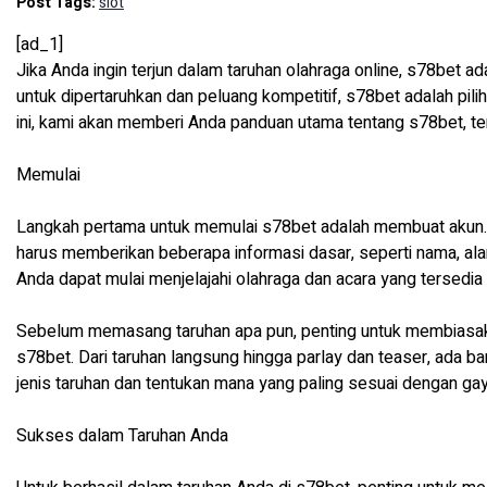
Post Tags:
slot
[ad_1]
Jika Anda ingin terjun dalam taruhan olahraga online, s78bet
untuk dipertaruhkan dan peluang kompetitif, s78bet adalah pil
ini, kami akan memberi Anda panduan utama tentang s78bet, t
Memulai
Langkah pertama untuk memulai s78bet adalah membuat akun. C
harus memberikan beberapa informasi dasar, seperti nama, ala
Anda dapat mulai menjelajahi olahraga dan acara yang tersedia 
Sebelum memasang taruhan apa pun, penting untuk membiasakan
s78bet. Dari taruhan langsung hingga parlay dan teaser, ada ban
jenis taruhan dan tentukan mana yang paling sesuai dengan gay
Sukses dalam Taruhan Anda