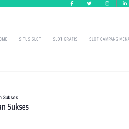
OME
SITUS SLOT
SLOT GRATIS
SLOT GAMPANG MEN
an Sukses
an Sukses