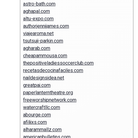
astro-bath.com
aghapal.com
altu-expo.com
authorjennijames.com
viajearoma.net
tsutsuji-parkin.com
agharab.com
cheapammousa.com
thepositiveladiessoccerclub.com
recetasdecocinafaciles.com
naildesignsidea.net
greatpai.com
paperlanterntheatre.org
freeworshipnetwork.com
watercraftllc.com
abourge.com
afiliixs.com
alharammallz.com
americanbulletins.com