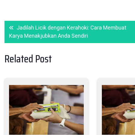
Post
Jadilah Licik dengan Kerahoki: Cara Membuat
Karya Menakjubkan Anda Sendiri
navigation
Related Post