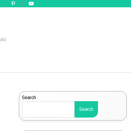
ANG
Search
Search