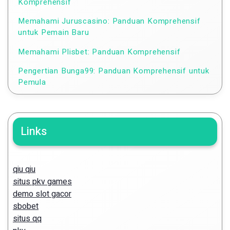
Komprehensif
Memahami Juruscasino: Panduan Komprehensif
untuk Pemain Baru
Memahami Plisbet: Panduan Komprehensif
Pengertian Bunga99: Panduan Komprehensif untuk
Pemula
Links
qiu qiu
situs pkv games
demo slot gacor
sbobet
situs qq