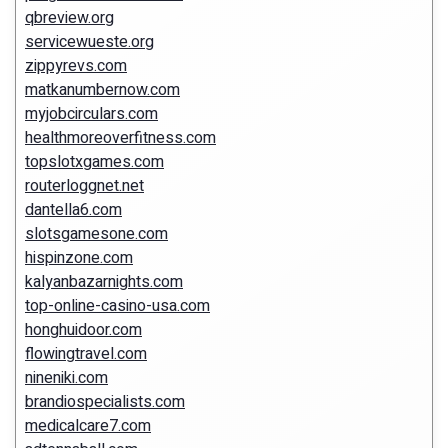
qbreview.org
servicewueste.org
zippyrevs.com
matkanumbernow.com
myjobcirculars.com
healthmoreoverfitness.com
topslotxgames.com
routerloggnet.net
dantella6.com
slotsgamesone.com
hispinzone.com
kalyanbazarnights.com
top-online-casino-usa.com
honghuidoor.com
flowingtravel.com
nineniki.com
brandiospecialists.com
medicalcare7.com