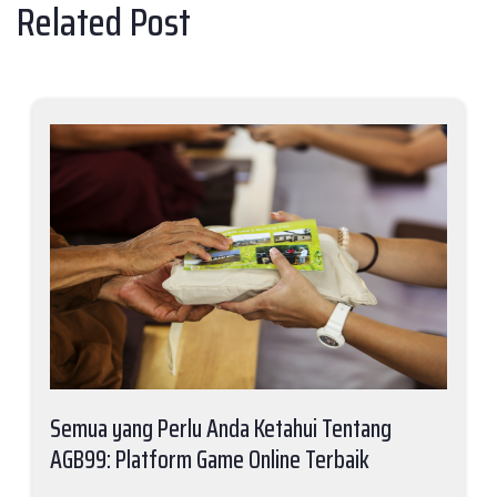
Related Post
Semua yang Perlu Anda Ketahui Tentang
AGB99: Platform Game Online Terbaik