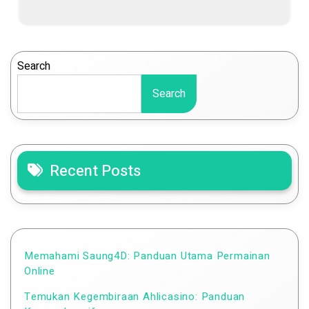
Search
Search
Recent Posts
Memahami Saung4D: Panduan Utama Permainan
Online
Temukan Kegembiraan Ahlicasino: Panduan