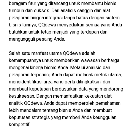
beragam fitur yang dirancang untuk membantu bisnis
tumbuh dan sukses. Dari analisis canggih dan alat
pelaporan hingga integrasi tanpa batas dengan sistem
bisnis lainnya, QQdewa menyediakan semua yang Anda
butuhkan untuk tetap menjadi yang terdepan dan
mengungguli pesaing Anda.
Salah satu manfaat utama QQdewa adalah
kemampuannya untuk memberikan wawasan berharga
mengenai kinerja bisnis Anda. Melalui analisis dan
pelaporan terperinci, Anda dapat melacak metrik utama,
mengidentifikasi area yang perlu ditingkatkan, dan
membuat keputusan berdasarkan data yang mendorong
kesuksesan. Dengan memanfaatkan kekuatan alat
analitik QQdewa, Anda dapat memperoleh pemahaman
lebih mendalam tentang bisnis Anda dan membuat
keputusan strategis yang memberi Anda keunggulan
kompetitif.