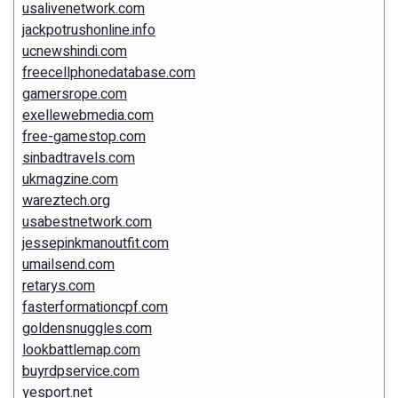
usalivenetwork.com
jackpotrushonline.info
ucnewshindi.com
freecellphonedatabase.com
gamersrope.com
exellewebmedia.com
free-gamestop.com
sinbadtravels.com
ukmagzine.com
wareztech.org
usabestnetwork.com
jessepinkmanoutfit.com
umailsend.com
retarys.com
fasterformationcpf.com
goldensnuggles.com
lookbattlemap.com
buyrdpservice.com
yesport.net