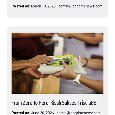
Posted on:
March 13, 2025
-
admin@longtimenewz.com
From Zero to Hero: Kisah Sukses Trisula88
Posted on:
June 20, 2026
-
admin@longtimenewz.com