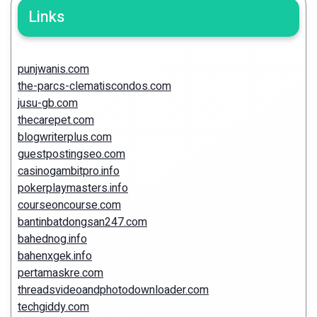
Links
punjwanis.com
the-parcs-clematiscondos.com
jusu-gb.com
thecarepet.com
blogwriterplus.com
guestpostingseo.com
casinogambitpro.info
pokerplaymasters.info
courseoncourse.com
bantinbatdongsan247.com
bahednog.info
bahenxgek.info
pertamaskre.com
threadsvideoandphotodownloader.com
techgiddy.com