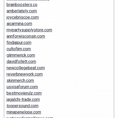
brainboosters.co
amberlately.com
joycebriscoe.com
aicarmina.com
mypartysupplystore.com
annforwisconsin.com
findjaipur.com
cultofjim.com
glimmerick.com
davidfollett.com
newcollegebeat.com
reverbnewyork.com
skinmerch.com
usvisaforum.com
bestmovierulz.com
jagalchi-trade.com
loopersound.com
minapenelope.com