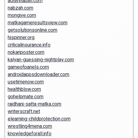
adtennaball.com
nabzah.com
mongive.com
matkagameresultsview.com
getsolutionsonline.com
hispinner.org
criticalinsurance.info
nokariposter.com
kalyan-guessing-nightplay.com
gameofpanels.com
androidappsdownloader.com
usetimenow.com
healthblow.com
gohelpmate.com
rajdhani-satta-matka.com
writerscraft.net
elearning-childprotection.com
wrestling4mena.com
knowledgeforall.info