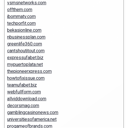
vsmsnetworks.com
offthem.com
ibommatv.com
techporfit.com
bekasionline.com
nbusinessplan.com
greenlife360.com
cantshoutitout.com
expressufabet.biz
mypuertoplata.net
thepioneerxpress.com
howtofixissue.com
teamufabet.biz
webfullform.com
allviddownload.com
decorsmag.com
gamblingcasinonews.com
universitiesofamerica.net
progameofbrands.com