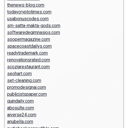
thenews-blog.com
todaycryptotimes.com
usabonuscodes.com
sm-satta-makta-gods.com
softwaredegimnasios.com
soopermagazine.com
spacecoastdailys.com
readytrademark.com
renovationsrated.com
scoziarestaurant.com
seohart.com
set-cleaning.com
promodesignai.com
publicistspaper.com
quindaily.com
abosulte.com
aiverse24.com
anubella.com