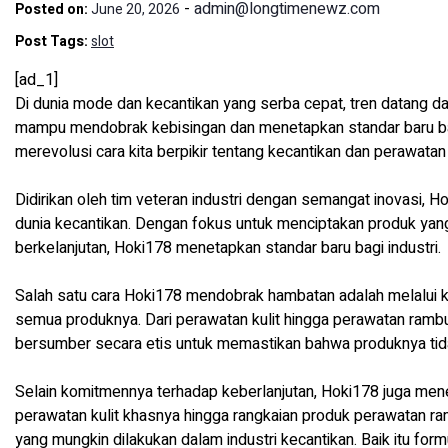
-
admin@longtimenewz.com
Posted on:
June 20, 2026
Post Tags:
slot
[ad_1]
Di dunia mode dan kecantikan yang serba cepat, tren datang 
mampu mendobrak kebisingan dan menetapkan standar baru bagi
merevolusi cara kita berpikir tentang kecantikan dan perawatan d
Didirikan oleh tim veteran industri dengan semangat inovasi, H
dunia kecantikan. Dengan fokus untuk menciptakan produk yang 
berkelanjutan, Hoki178 menetapkan standar baru bagi industri.
Salah satu cara Hoki178 mendobrak hambatan adalah melalui 
semua produknya. Dari perawatan kulit hingga perawatan ramb
bersumber secara etis untuk memastikan bahwa produknya tida
Selain komitmennya terhadap keberlanjutan, Hoki178 juga menet
perawatan kulit khasnya hingga rangkaian produk perawatan r
yang mungkin dilakukan dalam industri kecantikan. Baik itu fo