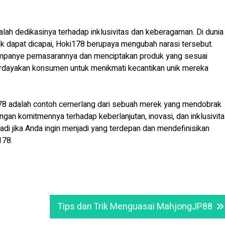
h dedikasinya terhadap inklusivitas dan keberagaman. Di dunia
dak dapat dicapai, Hoki178 berupaya mengubah narasi tersebut.
mpanye pemasarannya dan menciptakan produk yang sesuai
erdayakan konsumen untuk menikmati kecantikan unik mereka
i178 adalah contoh cemerlang dari sebuah merek yang mendobrak
n komitmennya terhadap keberlanjutan, inovasi, dan inklusivita
adi jika Anda ingin menjadi yang terdepan dan mendefinisikan
178.
Tips dan Trik Menguasai MahjongJP88