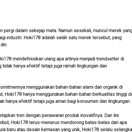
dan pergi dalam sekejap mata. Namun sesekali, muncul merek yan
 industri. Hoki178 adalah salah satu merek tersebut, yang
iri.
oki178 mendefinisikan ulang apa artinya menjadi trendsetter di
tidak hanya efektif tetapi juga ramah lingkungan dan
komitmennya menggunakan bahan-bahan alami dan organik di
ut, Hoki178 hanya menggunakan bahan-bahan berkualitas tinggi d
k hanya efektif tetapi juga aman bagi konsumen dan lingkungan.
apkan tren dengan penawaran produk inovatifnya. Dari lini
ambut, Hoki178 terus-menerus mendorong batas-batas dari apa
rmula baru atau desain kemasan yang unik, Hoki178 selalu selangk