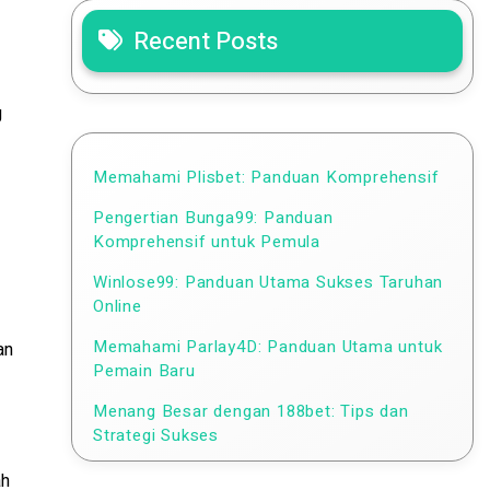
Recent Posts
g
Memahami Plisbet: Panduan Komprehensif
Pengertian Bunga99: Panduan
Komprehensif untuk Pemula
Winlose99: Panduan Utama Sukses Taruhan
Online
Memahami Parlay4D: Panduan Utama untuk
an
Pemain Baru
Menang Besar dengan 188bet: Tips dan
Strategi Sukses
ah