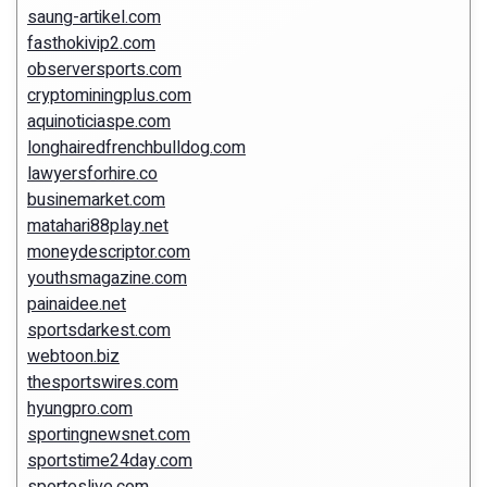
saung-artikel.com
fasthokivip2.com
observersports.com
cryptominingplus.com
aquinoticiaspe.com
longhairedfrenchbulldog.com
lawyersforhire.co
businemarket.com
matahari88play.net
moneydescriptor.com
youthsmagazine.com
painaidee.net
sportsdarkest.com
webtoon.biz
thesportswires.com
hyungpro.com
sportingnewsnet.com
sportstime24day.com