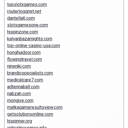
topslotxgames.com
routerloggnet.net
dantella6.com
slotsgamesone.com
hispinzone.com
kalyanbazarnights.com
top-online-casino-usa.com
honghuidoor.com
flowingtravel.com
nineniki.com
brandiospecialists.com
medicalcare7.com
adtennaball.com
nabzah.com
mongive.com
matkagameresultsview.com
getsolutionsonline.com
hispinner.org