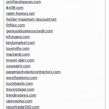
onlyfansheaven.com
lky08.com
ralph-fiennes.net
fielder-maximum-discount.net
fitfllex.com
genesisbusinesscredit.com
inforuang.com
kindsmarket.com
luvelylife.com
macramb.com
mypet-diary.com
oxweekly.com
panamacitydeckcontractors.com
westfashions.com
toolshandy.com
travelstager.com
trendinspires.com
rannyephul.com
reportradar360.com