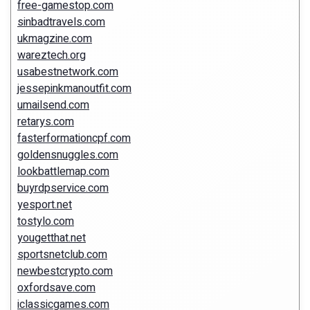
free-gamestop.com
sinbadtravels.com
ukmagzine.com
wareztech.org
usabestnetwork.com
jessepinkmanoutfit.com
umailsend.com
retarys.com
fasterformationcpf.com
goldensnuggles.com
lookbattlemap.com
buyrdpservice.com
yesport.net
tostylo.com
yougetthat.net
sportsnetclub.com
newbestcrypto.com
oxfordsave.com
iclassicgames.com