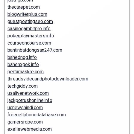
jusu-gb.com
thecarepet.com
blogwriterplus.com
guestpostingseo.com
casinogambitpro.info
pokerplaymasters.info
courseoncourse.com
bantinbatdongsan247.com
bahednog.info
bahenxgek.info
pertamaskre.com
threadsvideoandphotodownloader.com
techgiddy.com
usalivenetwork.com
jackpotrushonline.info
ucnewshindi.com
freecellphonedatabase.com
gamersrope.com
exellewebmedia.com