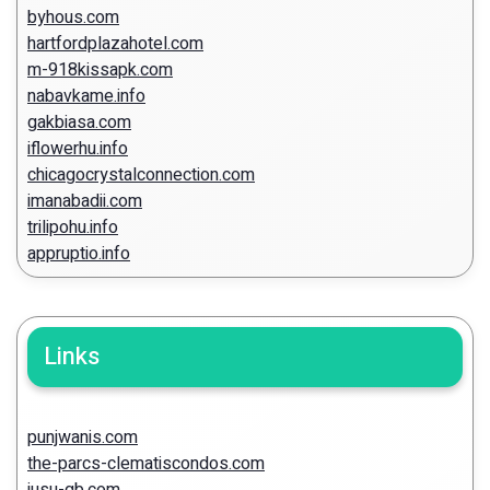
byhous.com
hartfordplazahotel.com
m-918kissapk.com
nabavkame.info
gakbiasa.com
iflowerhu.info
chicagocrystalconnection.com
imanabadii.com
trilipohu.info
appruptio.info
Links
punjwanis.com
the-parcs-clematiscondos.com