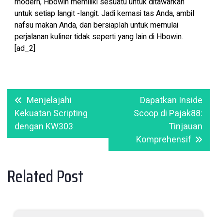
modern, Hbowin memiliki sesuatu untuk ditawarkan
untuk setiap langit -langit. Jadi kemasi tas Anda, ambil
nafsu makan Anda, dan bersiaplah untuk memulai
perjalanan kuliner tidak seperti yang lain di Hbowin.
[ad_2]
Post
Menjelajahi
Dapatkan Inside
navigation
Kekuatan Scripting
Scoop di Pajak88:
dengan KW303
Tinjauan
Komprehensif
Related Post