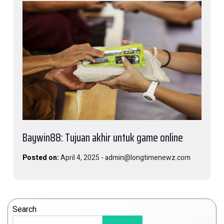
Baywin88: Tujuan akhir untuk game online
Posted on:
April 4, 2025
-
admin@longtimenewz.com
Search