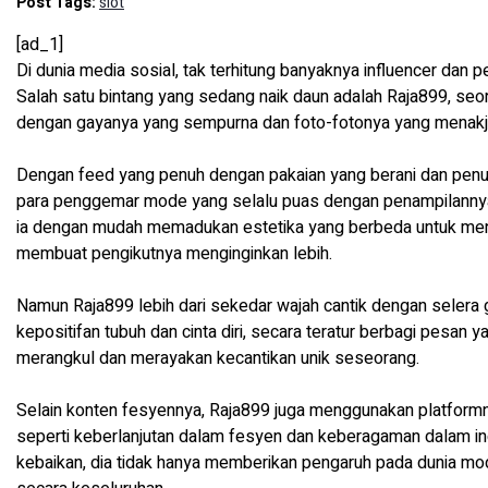
Post Tags:
slot
[ad_1]
Di dunia media sosial, tak terhitung banyaknya influencer dan 
Salah satu bintang yang sedang naik daun adalah Raja899, s
dengan gayanya yang sempurna dan foto-fotonya yang menakj
Dengan feed yang penuh dengan pakaian yang berani dan penu
para penggemar mode yang selalu puas dengan penampilannya ya
ia dengan mudah memadukan estetika yang berbeda untuk menc
membuat pengikutnya menginginkan lebih.
Namun Raja899 lebih dari sekedar wajah cantik dengan selera g
kepositifan tubuh dan cinta diri, secara teratur berbagi pes
merangkul dan merayakan kecantikan unik seseorang.
Selain konten fesyennya, Raja899 juga menggunakan platformn
seperti keberlanjutan dalam fesyen dan keberagaman dalam i
kebaikan, dia tidak hanya memberikan pengaruh pada dunia m