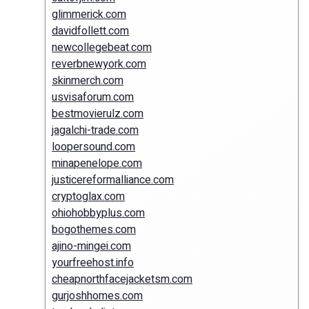
glimmerick.com
davidfollett.com
newcollegebeat.com
reverbnewyork.com
skinmerch.com
usvisaforum.com
bestmovierulz.com
jagalchi-trade.com
loopersound.com
minapenelope.com
justicereformalliance.com
cryptoglax.com
ohiohobbyplus.com
bogothemes.com
ajino-mingei.com
yourfreehost.info
cheapnorthfacejacketsm.com
gurjoshhomes.com